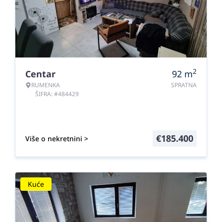
2
Centar
92
m
RUMENKA
SPRATNA
ŠIFRA: #484429
€
185.400
Više o nekretnini >
Kuće