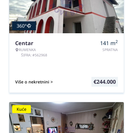
360°
2
Centar
141
m
RUMENKA
SPRATNA
ŠIFRA: #562968
€
244.000
Više o nekretnini >
Kuće