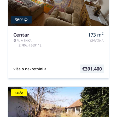
360°
2
Centar
173
m
RUMENKA
SPRATNA
ŠIFRA: #569112
€
391.400
Više o nekretnini >
Kuće