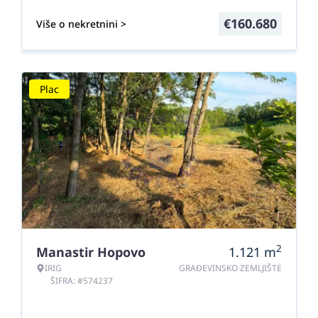
€
160.680
Više o nekretnini >
Plac
2
Manastir Hopovo
1.121
m
IRIG
GRAĐEVINSKO ZEMLJIŠTE
ŠIFRA: #574237