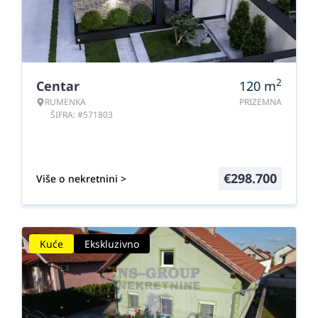
2
Centar
120
m
RUMENKA
PRIZEMNA
ŠIFRA: #571803
€
298.700
Više o nekretnini >
Kuće
Ekskluzivno