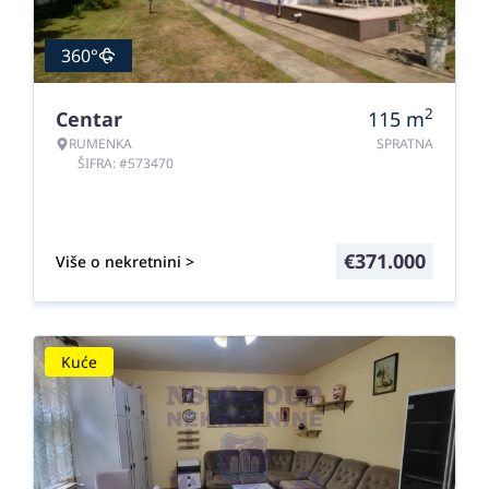
360°
2
Centar
115
m
RUMENKA
SPRATNA
ŠIFRA: #573470
€
371.000
Više o nekretnini >
Kuće