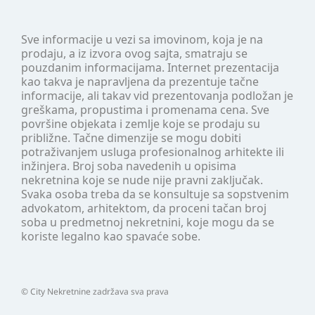
Sve informacije u vezi sa imovinom, koja je na
prodaju, a iz izvora ovog sajta, smatraju se
pouzdanim informacijama. Internet prezentacija
kao takva je napravljena da prezentuje tačne
informacije, ali takav vid prezentovanja podložan je
greškama, propustima i promenama cena. Sve
površine objekata i zemlje koje se prodaju su
približne. Tačne dimenzije se mogu dobiti
potraživanjem usluga profesionalnog arhitekte ili
inžinjera. Broj soba navedenih u opisima
nekretnina koje se nude nije pravni zaključak.
Svaka osoba treba da se konsultuje sa sopstvenim
advokatom, arhitektom, da proceni tačan broj
soba u predmetnoj nekretnini, koje mogu da se
koriste legalno kao spavaće sobe.
©
City Nekretnine
zadržava sva prava