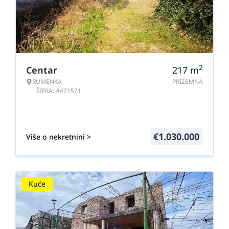
2
Centar
217
m
RUMENKA
PRIZEMNA
ŠIFRA: #471571
€
1.030.000
Više o nekretnini >
Kuće