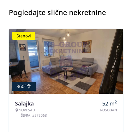
Pogledajte slične nekretnine
Stanovi
360°
2
Salajka
52
m
NOVI SAD
TROSOBAN
ŠIFRA: #575068