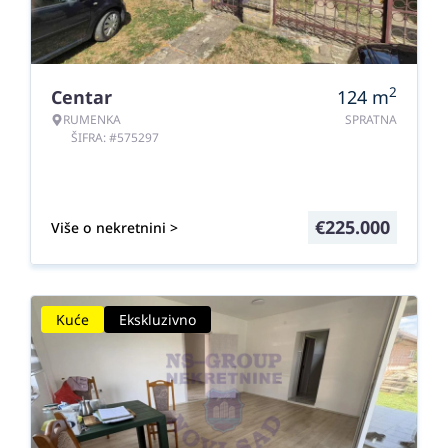
2
Centar
124
m
RUMENKA
SPRATNA
ŠIFRA: #575297
€
225.000
Više o nekretnini >
Kuće
Ekskluzivno