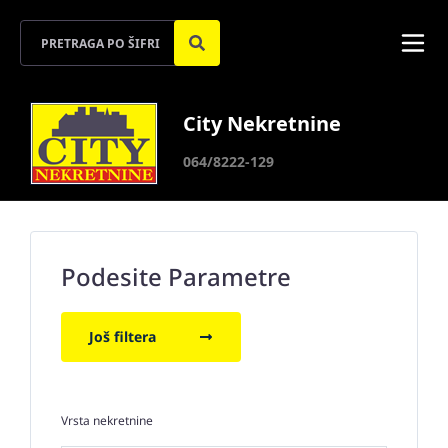
City Nekretnine
064/8222-129
Podesite Parametre
Još filtera
Vrsta nekretnine