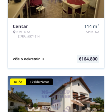
2
Centar
114
m
RUMENKA
SPRATNA
ŠIFRA: #574914
€
164.800
Više o nekretnini >
Kuće
Ekskluzivno