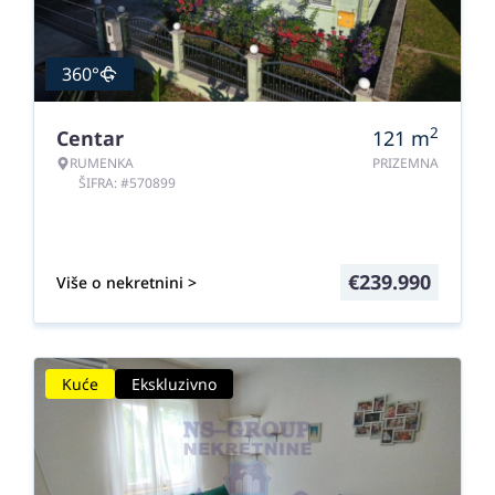
360°
2
Centar
121
m
RUMENKA
PRIZEMNA
ŠIFRA: #570899
€
239.990
Više o nekretnini >
Kuće
Ekskluzivno