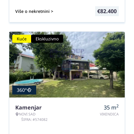
€
82.400
Više o nekretnini >
Kuće
Ekskluzivno
360°
2
Kamenjar
35
m
NOVI SAD
VIKENDICA
ŠIFRA: #574082