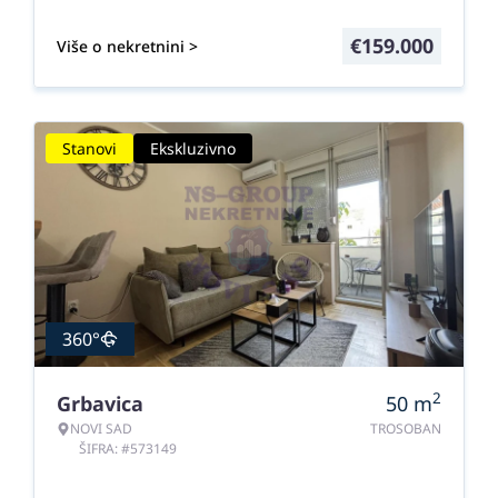
€
159.000
Više o nekretnini >
Stanovi
Ekskluzivno
360°
2
Grbavica
50
m
NOVI SAD
TROSOBAN
ŠIFRA: #573149