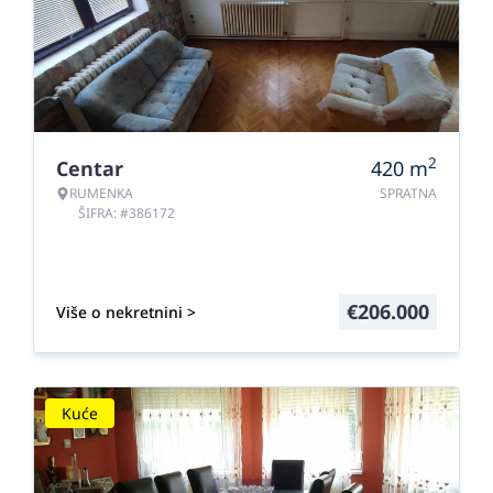
2
Centar
420
m
RUMENKA
SPRATNA
ŠIFRA: #386172
€
206.000
Više o nekretnini >
Kuće