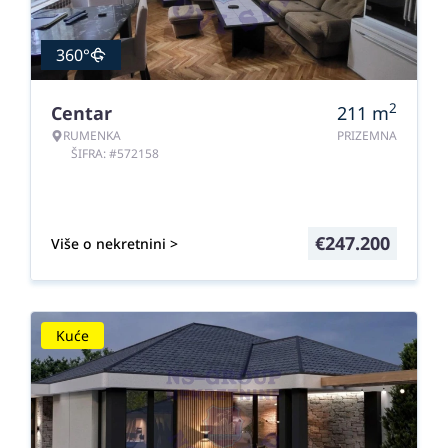
360°
2
Centar
211
m
RUMENKA
PRIZEMNA
ŠIFRA: #572158
€
247.200
Više o nekretnini >
Kuće