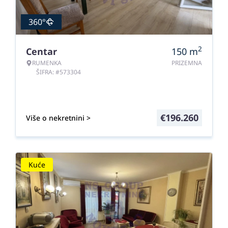
360°
2
Centar
150
m
RUMENKA
PRIZEMNA
ŠIFRA: #573304
€
196.260
Više o nekretnini >
Kuće