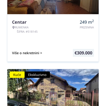
2
Centar
249
m
RUMENKA
PRIZEMNA
ŠIFRA: #518145
€
309.000
Više o nekretnini >
Kuće
Ekskluzivno