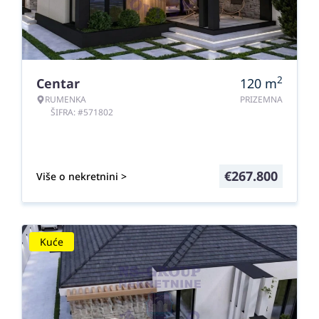
2
Centar
120
m
RUMENKA
PRIZEMNA
ŠIFRA: #571802
€
267.800
Više o nekretnini >
Kuće