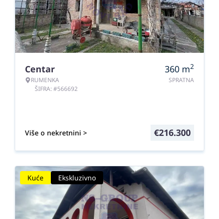
2
Centar
360
m
RUMENKA
SPRATNA
ŠIFRA: #566692
€
216.300
Više o nekretnini >
Kuće
Ekskluzivno