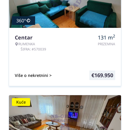
360°
2
Centar
131
m
RUMENKA
PRIZEMNA
ŠIFRA: #570039
€
169.950
Više o nekretnini >
Kuće