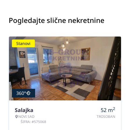
Pogledajte slične nekretnine
Stanovi
360°
2
Salajka
52
m
NOVI SAD
TROSOBAN
ŠIFRA: #575068