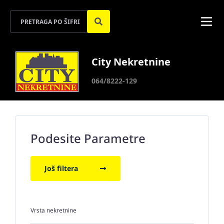
City Nekretnine
064/8222-129
Podesite Parametre
Još filtera
Vrsta nekretnine