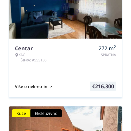
2
Centar
272
m
KAĆ
SPRATNA
ŠIFRA: #555150
€
216.300
Više o nekretnini >
Kuće
Ekskluzivno