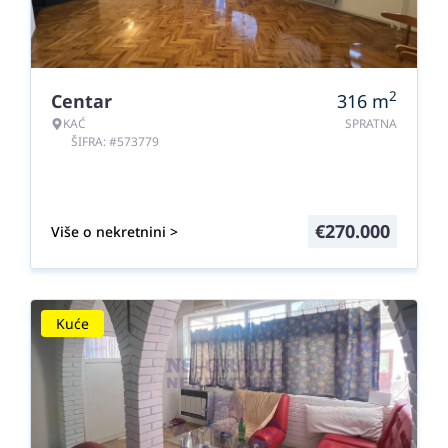
2
Centar
316
m
KAĆ
SPRATNA
ŠIFRA: #573779
€
270.000
Više o nekretnini >
Kuće