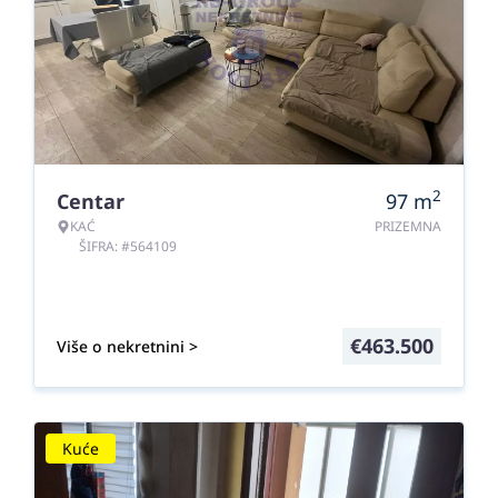
2
Centar
97
m
KAĆ
PRIZEMNA
ŠIFRA: #564109
€
463.500
Više o nekretnini >
Kuće