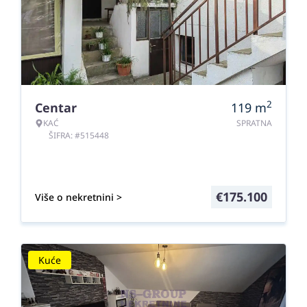
2
Centar
119
m
KAĆ
SPRATNA
ŠIFRA: #515448
€
175.100
Više o nekretnini >
Kuće