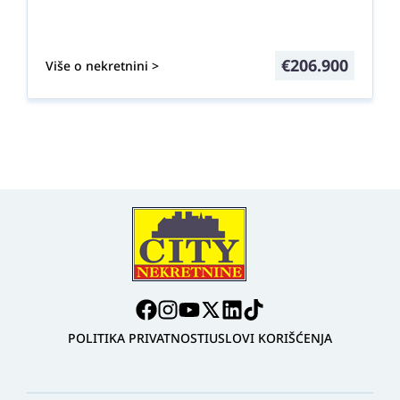
€
206.900
Više o nekretnini >
POLITIKA PRIVATNOSTI
USLOVI KORIŠĆENJA