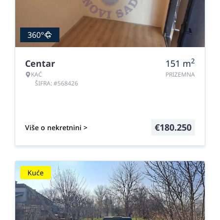
360°
2
Centar
151
m
KAĆ
PRIZEMNA
ŠIFRA: #568426
€
180.250
Više o nekretnini >
Kuće