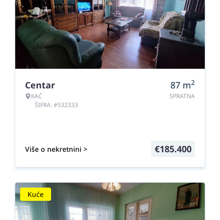
2
Centar
87
m
KAĆ
SPRATNA
ŠIFRA: #532333
€
185.400
Više o nekretnini >
Kuće