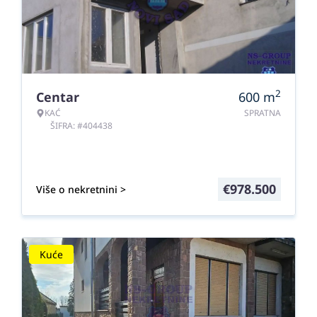
2
Centar
600
m
KAĆ
SPRATNA
ŠIFRA: #404438
€
978.500
Više o nekretnini >
Kuće