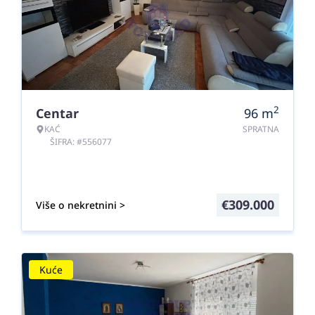
2
Centar
96
m
KAĆ
SPRATNA
ŠIFRA: #556077
€
309.000
Više o nekretnini >
Kuće