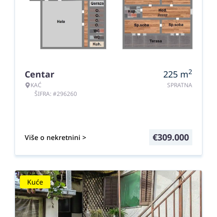
2
Centar
225
m
KAĆ
SPRATNA
ŠIFRA: #296260
€
309.000
Više o nekretnini >
Kuće