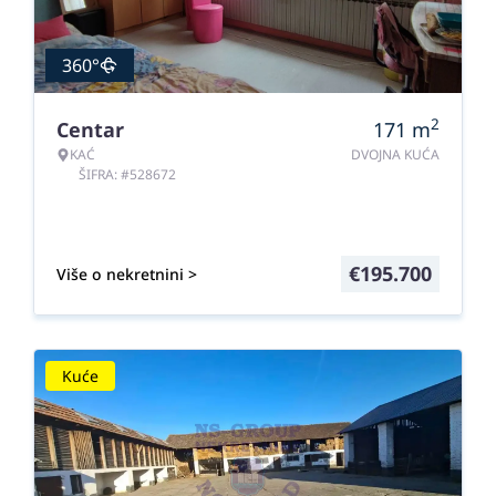
360°
2
Centar
171
m
KAĆ
DVOJNA KUĆA
ŠIFRA: #528672
€
195.700
Više o nekretnini >
Kuće