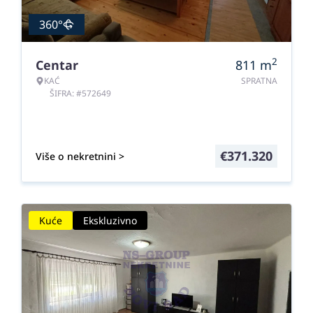
360°
2
Centar
811
m
KAĆ
SPRATNA
ŠIFRA: #572649
€
371.320
Više o nekretnini >
Kuće
Ekskluzivno