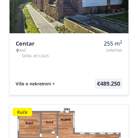
2
Centar
255
m
KAĆ
SPRATNA
ŠIFRA: #512645
€
489.250
Više o nekretnini >
Kuće