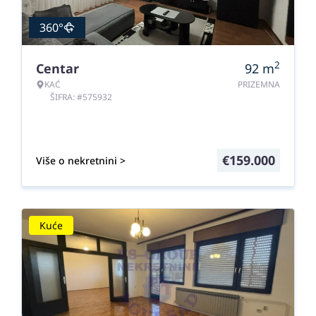
360°
2
Centar
92
m
KAĆ
PRIZEMNA
ŠIFRA: #575932
€
159.000
Više o nekretnini >
Kuće