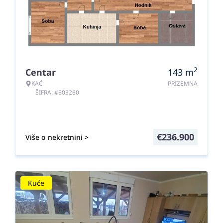
2
Centar
143
m
KAĆ
PRIZEMNA
ŠIFRA: #503260
€
236.900
Više o nekretnini >
Kuće