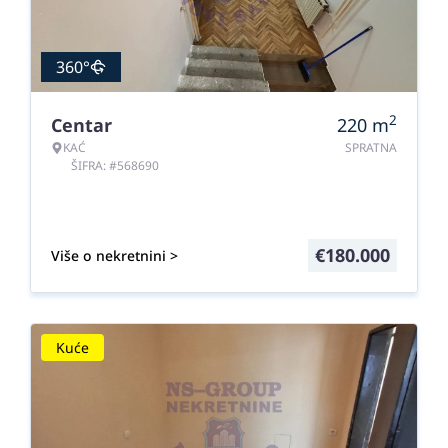
360°
2
Centar
220
m
KAĆ
SPRATNA
ŠIFRA: #568690
€
180.000
Više o nekretnini >
Kuće