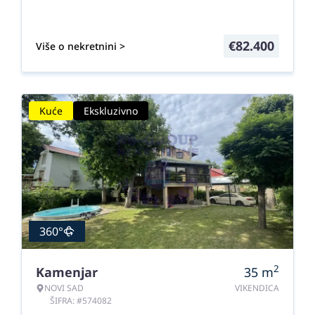
€
82.400
Više o nekretnini >
Kuće
Ekskluzivno
360°
2
Kamenjar
35
m
NOVI SAD
VIKENDICA
ŠIFRA: #574082