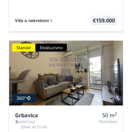
€
159.000
Više o nekretnini >
Stanovi
Ekskluzivno
360°
2
Grbavica
50
m
NOVI SAD
TROSOBAN
ŠIFRA: #573149