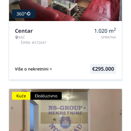
360°
2
Centar
1.020
m
KAĆ
SPRATNA
ŠIFRA: #572647
€
295.000
Više o nekretnini >
Kuće
Ekskluzivno