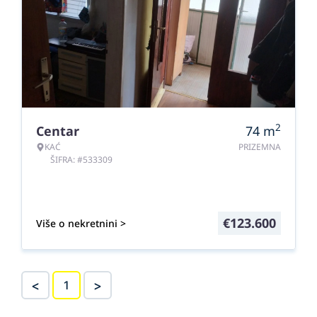
2
Centar
74
m
KAĆ
PRIZEMNA
ŠIFRA: #533309
€
123.600
Više o nekretnini >
<
>
1