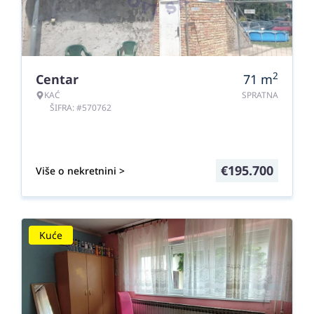
2
Centar
71
m
KAĆ
SPRATNA
ŠIFRA: #570762
€
195.700
Više o nekretnini >
Kuće