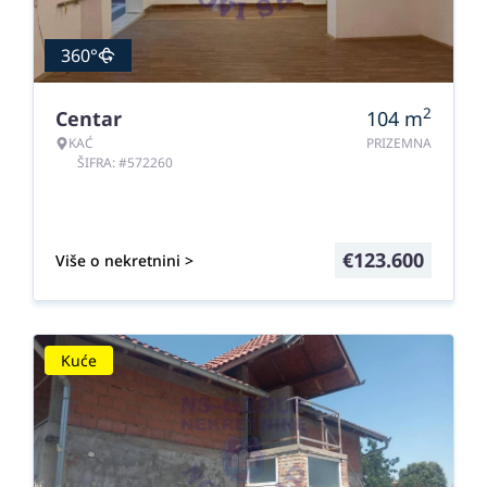
360°
2
Centar
104
m
KAĆ
PRIZEMNA
ŠIFRA: #572260
€
123.600
Više o nekretnini >
Kuće