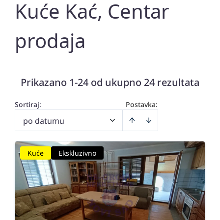
Kuće Kać, Centar
prodaja
Prikazano 1-24 od ukupno 24 rezultata
Sortiraj
:
Postavka:
po datumu
Kuće
Ekskluzivno