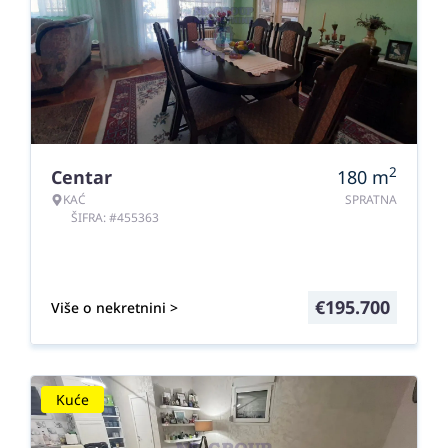
2
Centar
180
m
KAĆ
SPRATNA
ŠIFRA: #455363
€
195.700
Više o nekretnini >
Kuće