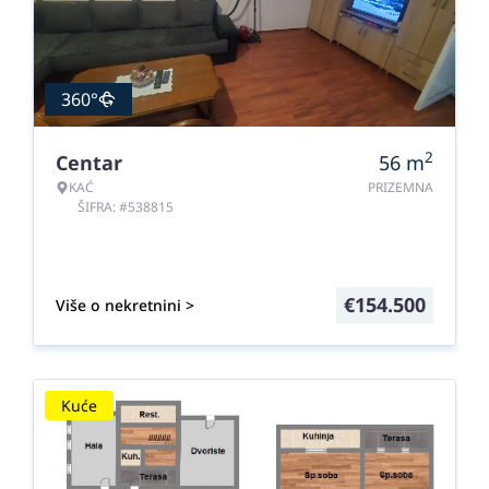
360°
2
Centar
56
m
KAĆ
PRIZEMNA
ŠIFRA: #538815
€
154.500
Više o nekretnini >
Kuće