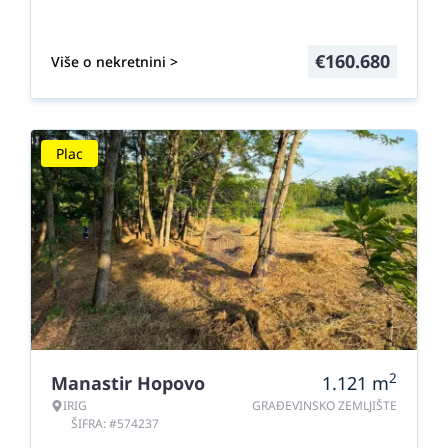
€
160.680
Više o nekretnini >
Plac
2
Manastir Hopovo
1.121
m
IRIG
GRAĐEVINSKO ZEMLJIŠTE
ŠIFRA: #574237