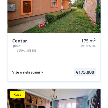
2
Centar
175
m
KAĆ
PRIZEMNA
ŠIFRA: #533584
€
175.000
Više o nekretnini >
Kuće