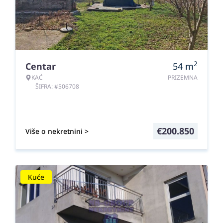
2
Centar
54
m
KAĆ
PRIZEMNA
ŠIFRA: #506708
€
200.850
Više o nekretnini >
Kuće