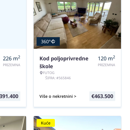
360°
2
2
226
m
Kod poljoprivredne
120
m
PRIZEMNA
PRIZEMNA
škole
FUTOG
ŠIFRA: #565846
391.400
€
463.500
Više o nekretnini >
Kuće