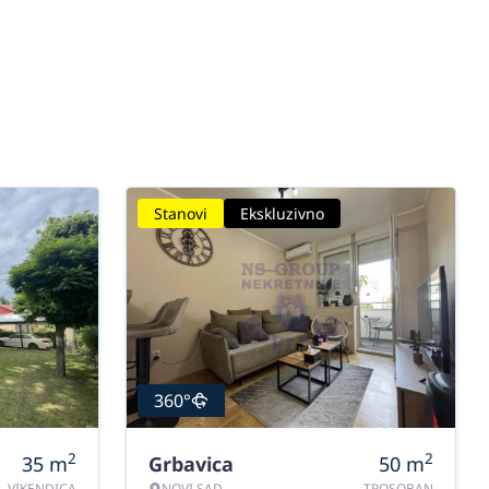
Stanovi
Ekskluzivno
360°
2
2
35
m
Grbavica
50
m
VIKENDICA
NOVI SAD
TROSOBAN