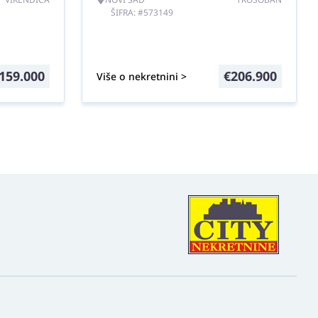
ŠIFRA: #573149
159.000
€
206.900
Više o nekretnini >