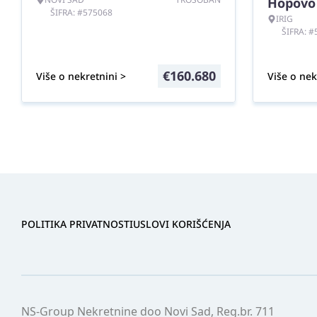
Hopovo
ŠIFRA: #575068
IRIG
ŠIFRA: 
€
160.680
Više o nekretnini >
Više o nek
POLITIKA PRIVATNOSTI
USLOVI KORIŠĆENJA
NS-Group Nekretnine doo Novi Sad, Reg.br. 711