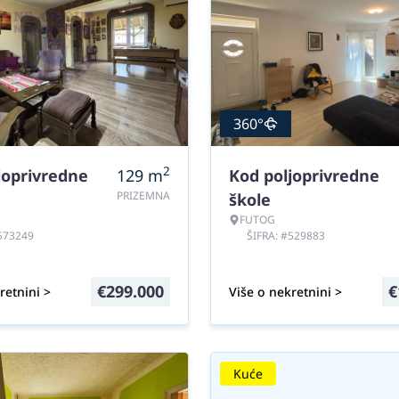
360°
2
joprivredne
129
m
Kod poljoprivredne
PRIZEMNA
škole
FUTOG
#573249
ŠIFRA: #529883
€
299.000
€
retnini >
Više o nekretnini >
Kuće