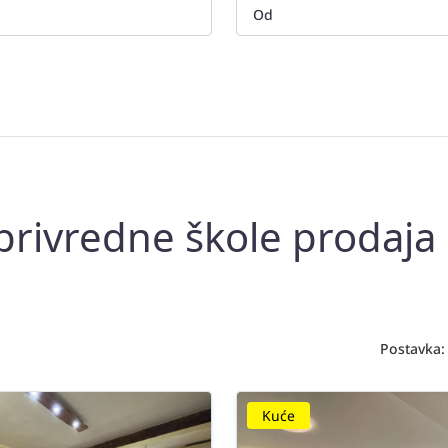
privredne škole prodaja
Postavka:
Kuće