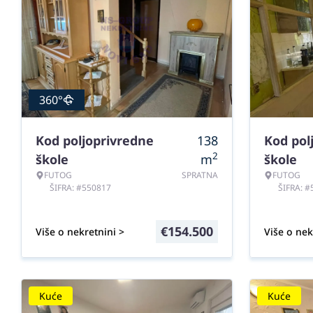
360°
Kod poljoprivredne
138
Kod pol
2
škole
m
škole
FUTOG
SPRATNA
FUTOG
ŠIFRA: #550817
ŠIFRA: 
€
154.500
Više o nekretnini >
Više o nek
Kuće
Kuće