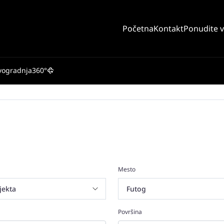
Početna
Kontakt
Ponudite 
vogradnja
360°
Mesto
Površina