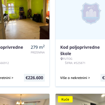
2
joprivredne
279
m
Kod poljoprivredne
PRIZEMNA
škole
FUTOG
#566912
ŠIFRA: #525871
€
226.600
€
retnini >
Više o nekretnini >
Kuće