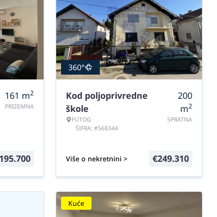
360°
2
161
m
Kod poljoprivredne
200
2
PRIZEMNA
škole
m
FUTOG
SPRATNA
ŠIFRA: #568344
195.700
€
249.310
Više o nekretnini >
Kuće