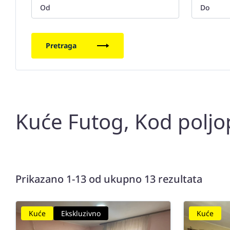
Pretraga
Kuće Futog, Kod poljo
Prikazano 1-13 od ukupno 13 rezultata
Kuće
Ekskluzivno
Kuće