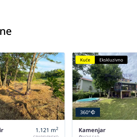
ine
Kuće
Ekskluzivno
360°
2
ir
1.121
m
Kamenjar
GRAĐEVINSKO
NOVI SAD