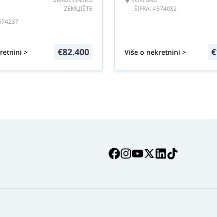
ZEMLJIŠTE
ŠIFRA: #574082
#574237
€
82.400
€
retnini >
Više o nekretnini >