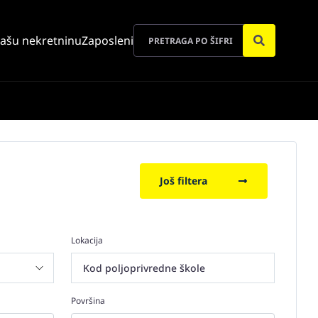
vašu nekretninu
Zaposleni
Još filtera
Lokacija
Kod poljoprivredne škole
Površina