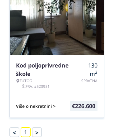
Kod poljoprivredne
130
2
škole
m
FUTOG
SPRATNA
ŠIFRA: #523951
€
226.600
Više o nekretnini >
<
>
1