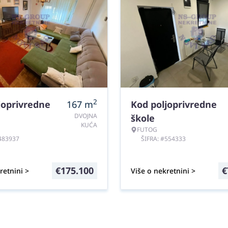
2
joprivredne
167
m
Kod poljoprivredne
DVOJNA
škole
KUĆA
FUTOG
#483937
ŠIFRA: #554333
€
175.100
€
retnini >
Više o nekretnini >