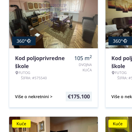
360°
360°
2
Kod poljoprivredne
105
m
Kod pol
DVOJNA
škole
škole
KUĆA
FUTOG
FUTOG
ŠIFRA: #575540
ŠIFRA: 
€
175.100
Više o nekretnini >
Više o nek
Kuće
Kuće