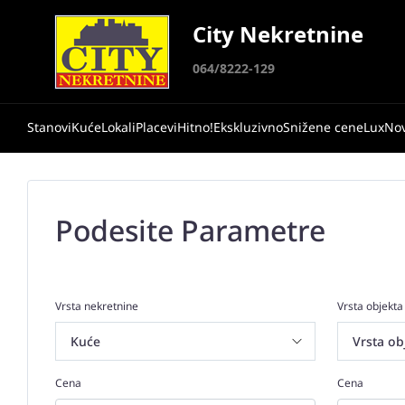
City Nekretnine
064/8222-129
Stanovi
Kuće
Lokali
Placevi
Hitno!
Ekskluzivno
Snižene cene
Lux
No
Podesite Parametre
Vrsta nekretnine
Vrsta objekta
Cena
Cena