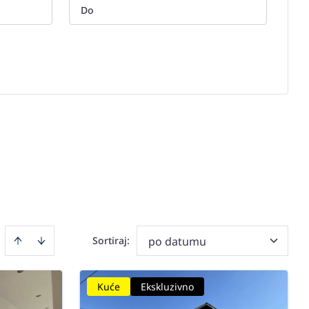
Sortiraj
:
po datumu
Kuće
Ekskluzivno