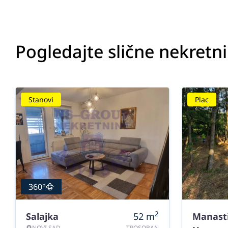
Pogledajte slične nekretn
Stanovi
Plac
360°
2
Salajka
52
m
Manast
NOVI SAD
TROSOBAN