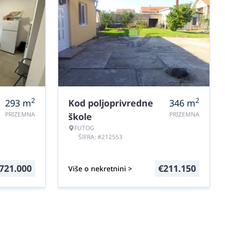
2
2
293
m
Kod poljoprivredne
346
m
PRIZEMNA
PRIZEMNA
škole
FUTOG
ŠIFRA: #212553
721.000
€
211.150
Više o nekretnini >