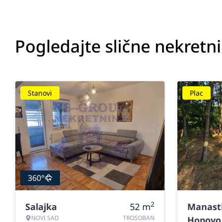
Pogledajte slične nekretn
Stanovi
Plac
360°
2
Salajka
52
m
Manast
NOVI SAD
TROSOBAN
Hopovo