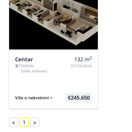
2
Centar
132
m
TEMERIN
PETOSOBAN
ŠIFRA: #546440
€
245.650
Više o nekretnini >
<
>
1