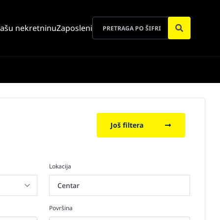
vašu nekretninu
Zaposleni
Još filtera
Lokacija
Centar
Površina