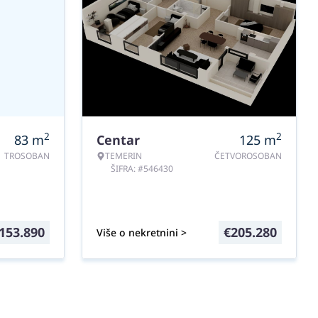
2
2
83
m
Centar
125
m
TROSOBAN
TEMERIN
ČETVOROSOBAN
ŠIFRA: #546430
153.890
€
205.280
Više o nekretnini >