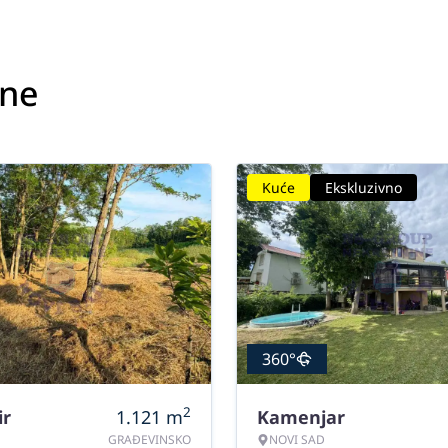
ine
Kuće
Ekskluzivno
360°
2
ir
1.121
m
Kamenjar
GRAĐEVINSKO
NOVI SAD