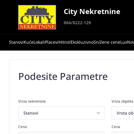
City Nekretnine
064/8222-129
Stanovi
Kuće
Lokali
Placevi
Hitno!
Ekskluzivno
Snižene cene
Lux
No
Podesite Parametre
Vrsta nekretnine
Vrsta objekta
Cena
Cena