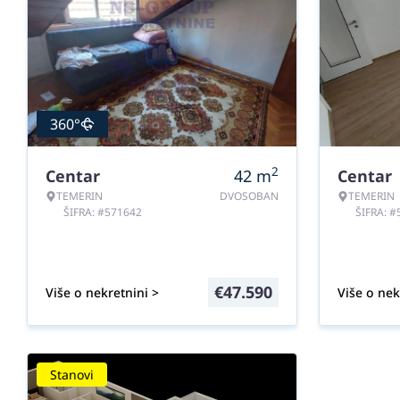
360°
2
Centar
42
m
Centar
TEMERIN
DVOSOBAN
TEMERIN
ŠIFRA: #571642
ŠIFRA: 
€
47.590
Više o nekretnini >
Više o nek
Stanovi