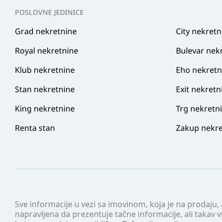
POSLOVNE JEDINICE
Grad nekretnine
City nekretn
Royal nekretnine
Bulevar nek
Klub nekretnine
Eho nekretn
Stan nekretnine
Exit nekretn
King nekretnine
Trg nekretn
Renta stan
Zakup nekre
Sve informacije u vezi sa imovinom, koja je na prodaju,
napravljena da prezentuje tačne informacije, ali taka