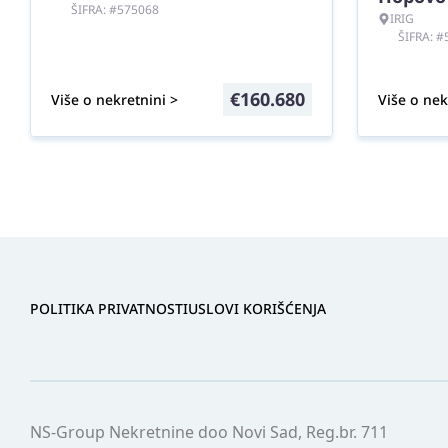
ŠIFRA: #575068
IRIG
ŠIFRA: 
€
160.680
Više o nekretnini >
Više o nek
POLITIKA PRIVATNOSTI
USLOVI KORIŠĆENJA
NS-Group Nekretnine doo Novi Sad, Reg.br. 711