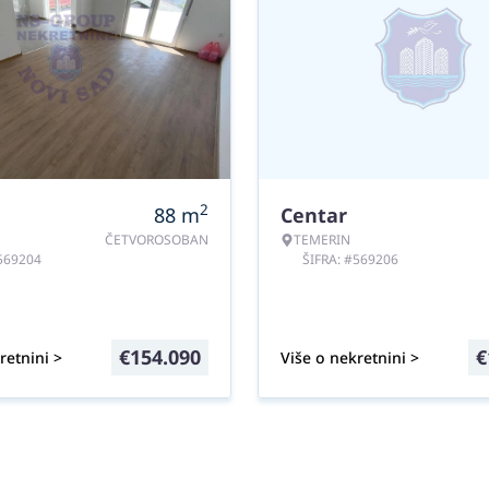
2
88
m
Centar
ČETVOROSOBAN
TEMERIN
#569204
ŠIFRA: #569206
€
154.090
€
retnini >
Više o nekretnini >