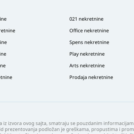
ine
021 nekretnine
retnine
Office nekretnine
ine
Spens nekretnine
ine
Play nekretnine
ine
Arts nekretnine
tnine
Prodaja nekretnine
 a iz izvora ovog sajta, smatraju se pouzdanim informacijama
v vid prezentovanja podložan je greškama, propustima i pro