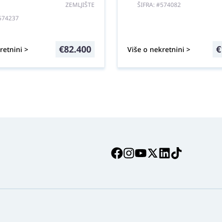
ZEMLJIŠTE
ŠIFRA: #574082
#574237
€
82.400
€
retnini >
Više o nekretnini >