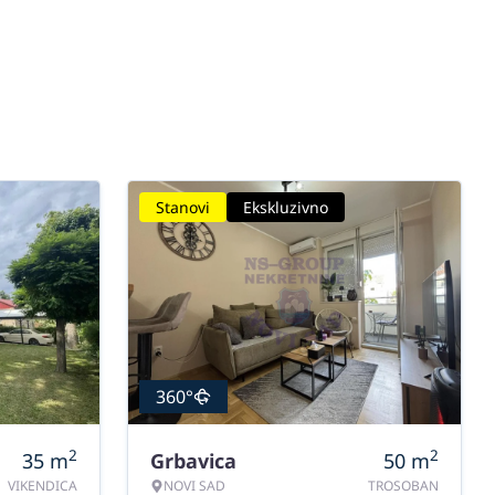
Stanovi
Ekskluzivno
360°
2
2
35
m
Grbavica
50
m
VIKENDICA
NOVI SAD
TROSOBAN