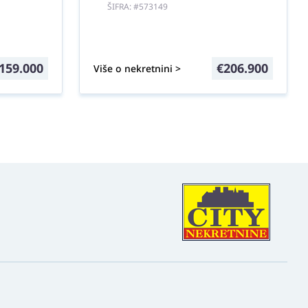
ŠIFRA: #573149
159.000
€
206.900
Više o nekretnini >