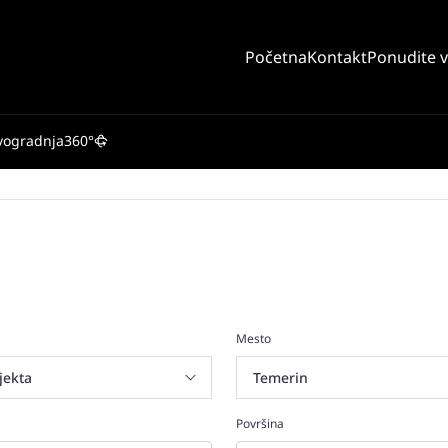
Početna
Kontakt
Ponudite 
vogradnja
360°
Mesto
Površina