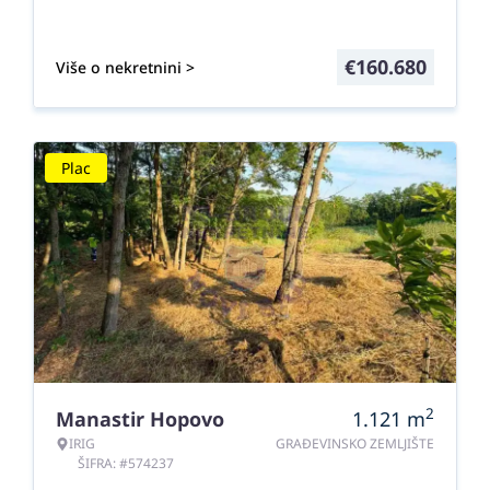
€
160.680
Više o nekretnini >
Plac
2
Manastir Hopovo
1.121
m
IRIG
GRAĐEVINSKO ZEMLJIŠTE
ŠIFRA: #574237