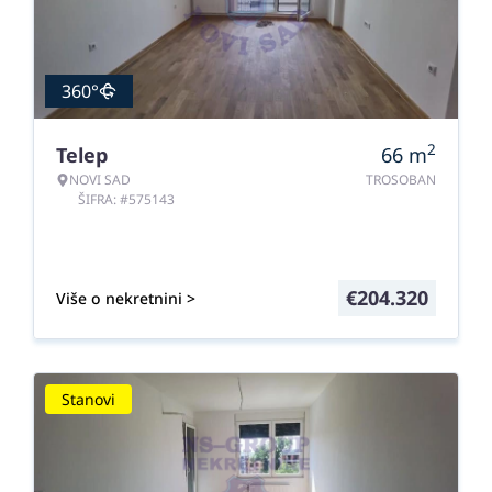
360°
2
Telep
66
m
NOVI SAD
TROSOBAN
ŠIFRA: #575143
€
204.320
Više o nekretnini >
Stanovi