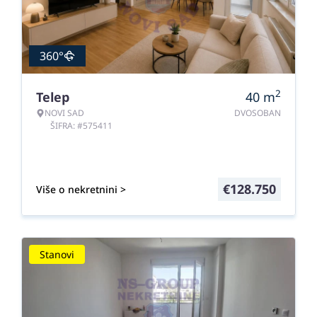
360°
2
Telep
40
m
NOVI SAD
DVOSOBAN
ŠIFRA: #575411
€
128.750
Više o nekretnini >
Stanovi