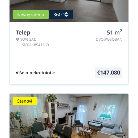
360°
Novogradnja
2
Telep
51
m
NOVI SAD
DVOIPOSOBAN
ŠIFRA: #541669
€
147.080
Više o nekretnini >
Stanovi