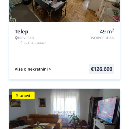
2
Telep
49
m
NOVI SAD
DVOIPOSOBAN
ŠIFRA: #534447
€
126.690
Više o nekretnini >
Stanovi