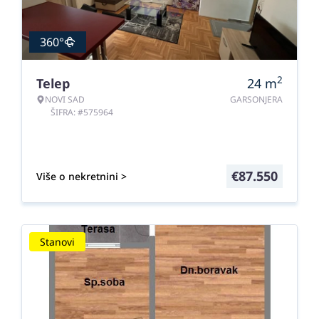
360°
2
Telep
24
m
NOVI SAD
GARSONJERA
ŠIFRA: #575964
€
87.550
Više o nekretnini >
Stanovi