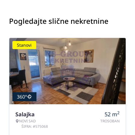
Pogledajte slične nekretnine
Stanovi
360°
2
Salajka
52
m
NOVI SAD
TROSOBAN
ŠIFRA: #575068