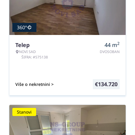
360°
2
Telep
44
m
NOVI SAD
DVOSOBAN
ŠIFRA: #575138
€
134.720
Više o nekretnini >
Stanovi