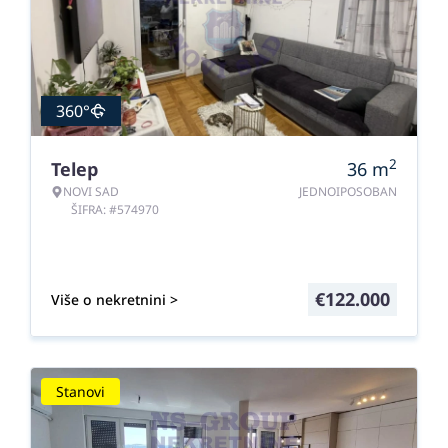
360°
2
Telep
36
m
NOVI SAD
JEDNOIPOSOBAN
ŠIFRA: #574970
€
122.000
Više o nekretnini >
Stanovi