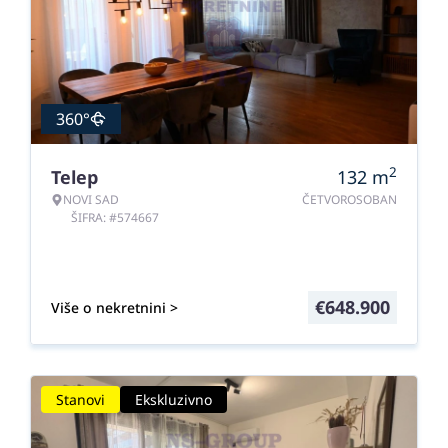
360°
2
Telep
132
m
NOVI SAD
ČETVOROSOBAN
ŠIFRA: #574667
€
648.900
Više o nekretnini >
Stanovi
Ekskluzivno