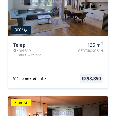
360°
2
Telep
135
m
NOVI SAD
ČETVOROSOBAN
ŠIFRA: #574660
€
293.350
Više o nekretnini >
Stanovi