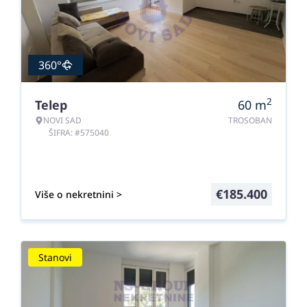
360°
2
Telep
60
m
NOVI SAD
TROSOBAN
ŠIFRA: #575040
€
185.400
Više o nekretnini >
Stanovi