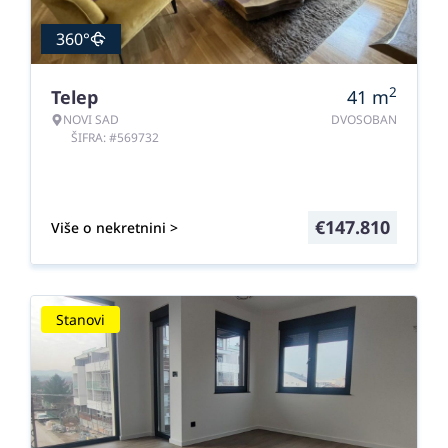
360°
2
Telep
41
m
NOVI SAD
DVOSOBAN
ŠIFRA: #569732
€
147.810
Više o nekretnini >
Stanovi