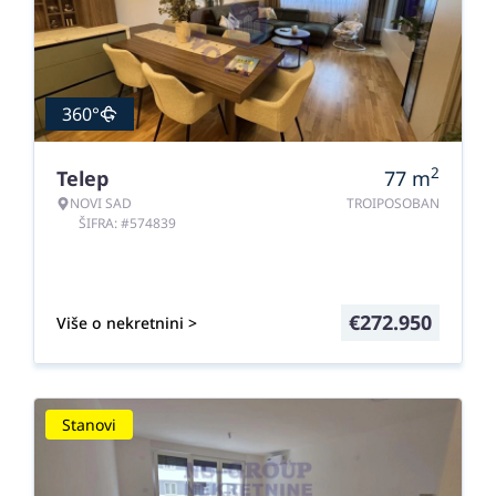
360°
2
Telep
77
m
NOVI SAD
TROIPOSOBAN
ŠIFRA: #574839
€
272.950
Više o nekretnini >
Stanovi