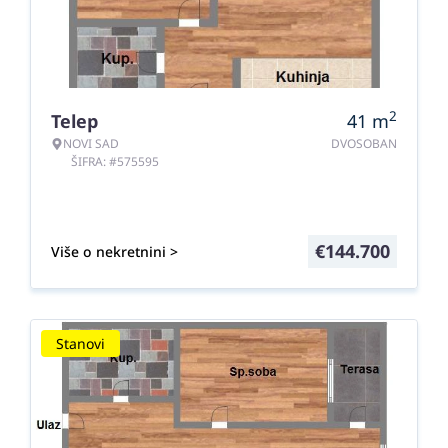
2
Telep
41
m
NOVI SAD
DVOSOBAN
ŠIFRA: #575595
€
144.700
Više o nekretnini >
Stanovi