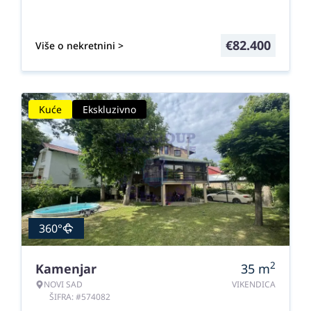
€
82.400
Više o nekretnini >
Kuće
Ekskluzivno
360°
2
Kamenjar
35
m
NOVI SAD
VIKENDICA
ŠIFRA: #574082