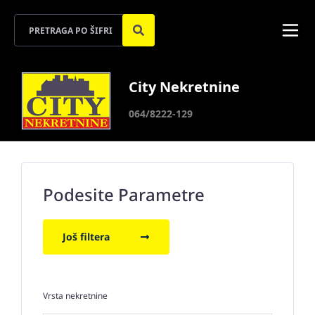
City Nekretnine
064/8222-129
Podesite Parametre
Još filtera
Vrsta nekretnine