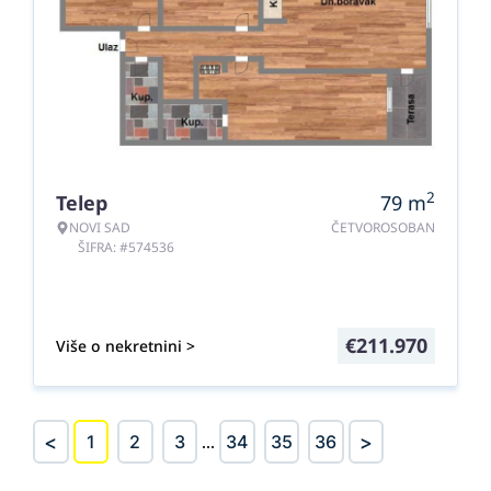
2
Telep
79
m
NOVI SAD
ČETVOROSOBAN
ŠIFRA: #574536
€
211.970
Više o nekretnini >
<
>
1
2
3
...
34
35
36