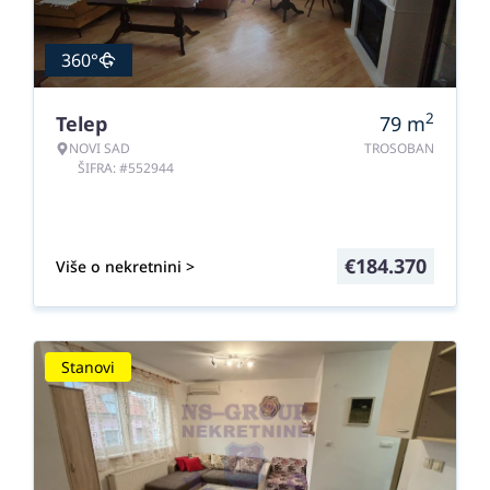
360°
2
Telep
79
m
NOVI SAD
TROSOBAN
ŠIFRA: #552944
€
184.370
Više o nekretnini >
Stanovi