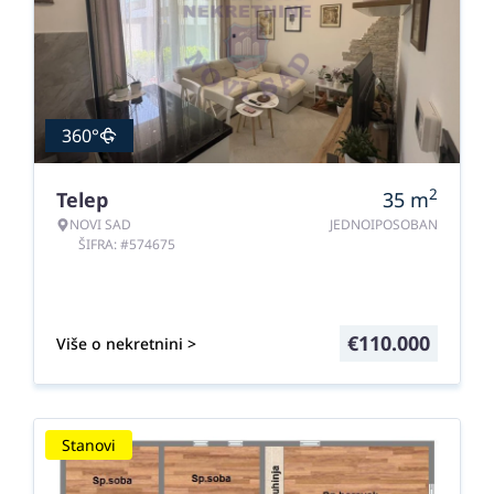
360°
2
Telep
35
m
NOVI SAD
JEDNOIPOSOBAN
ŠIFRA: #574675
€
110.000
Više o nekretnini >
Stanovi