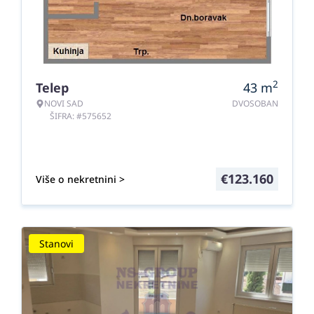
2
Telep
43
m
NOVI SAD
DVOSOBAN
ŠIFRA: #575652
€
123.160
Više o nekretnini >
Stanovi