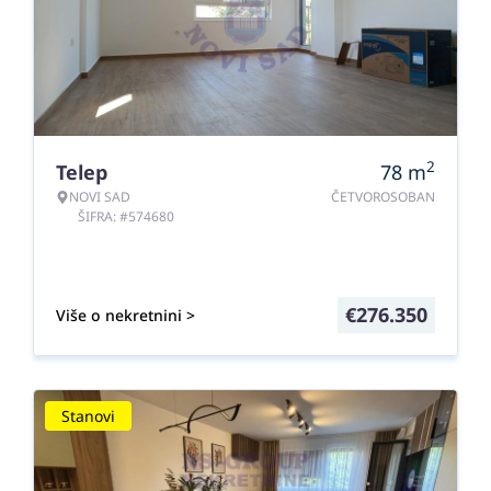
2
Telep
78
m
NOVI SAD
ČETVOROSOBAN
ŠIFRA: #574680
€
276.350
Više o nekretnini >
Stanovi