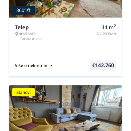
360°
2
Telep
44
m
NOVI SAD
DVOSOBAN
ŠIFRA: #569955
€
142.760
Više o nekretnini >
Stanovi