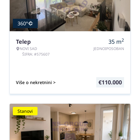
360°
2
Telep
35
m
NOVI SAD
JEDNOIPOSOBAN
ŠIFRA: #575607
€
110.000
Više o nekretnini >
Stanovi