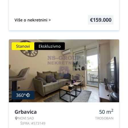
€
159.000
Više o nekretnini >
Stanovi
Ekskluzivno
360°
2
Grbavica
50
m
NOVI SAD
TROSOBAN
ŠIFRA: #573149