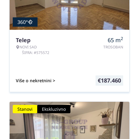
360°
2
Telep
65
m
NOVI SAD
TROSOBAN
ŠIFRA: #575572
€
187.460
Više o nekretnini >
Stanovi
Ekskluzivno