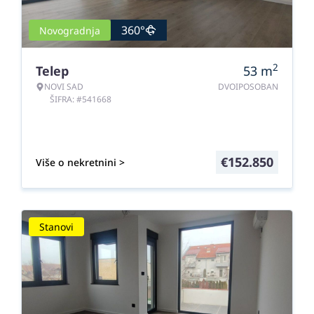
360°
Novogradnja
2
Telep
53
m
NOVI SAD
DVOIPOSOBAN
ŠIFRA: #541668
€
152.850
Više o nekretnini >
Stanovi