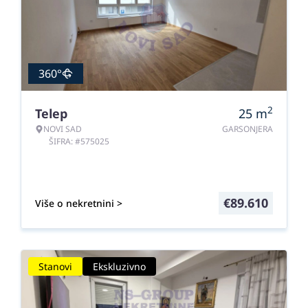
360°
2
Telep
25
m
NOVI SAD
GARSONJERA
ŠIFRA: #575025
€
89.610
Više o nekretnini >
Stanovi
Ekskluzivno