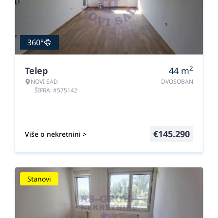
360°
2
Telep
44
m
NOVI SAD
DVOSOBAN
ŠIFRA: #575142
€
145.290
Više o nekretnini >
Stanovi