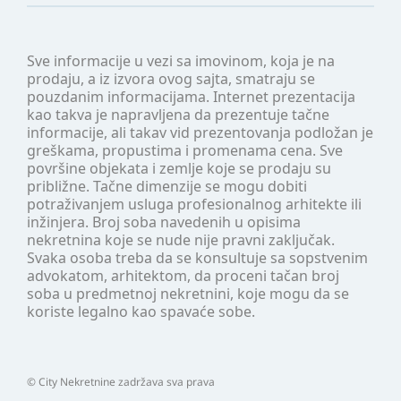
Sve informacije u vezi sa imovinom, koja je na
prodaju, a iz izvora ovog sajta, smatraju se
pouzdanim informacijama. Internet prezentacija
kao takva je napravljena da prezentuje tačne
informacije, ali takav vid prezentovanja podložan je
greškama, propustima i promenama cena. Sve
površine objekata i zemlje koje se prodaju su
približne. Tačne dimenzije se mogu dobiti
potraživanjem usluga profesionalnog arhitekte ili
inžinjera. Broj soba navedenih u opisima
nekretnina koje se nude nije pravni zaključak.
Svaka osoba treba da se konsultuje sa sopstvenim
advokatom, arhitektom, da proceni tačan broj
soba u predmetnoj nekretnini, koje mogu da se
koriste legalno kao spavaće sobe.
©
City Nekretnine
zadržava sva prava