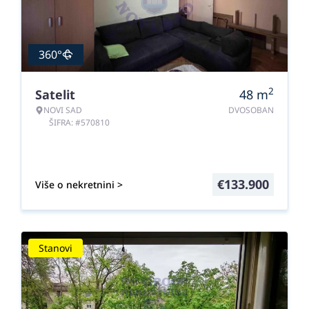
360°
2
Satelit
48
m
NOVI SAD
DVOSOBAN
ŠIFRA: #570810
€
133.900
Više o nekretnini >
Stanovi