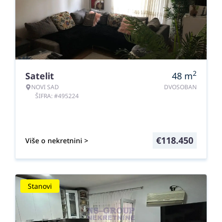
2
Satelit
48
m
NOVI SAD
DVOSOBAN
ŠIFRA: #495224
€
118.450
Više o nekretnini >
Stanovi