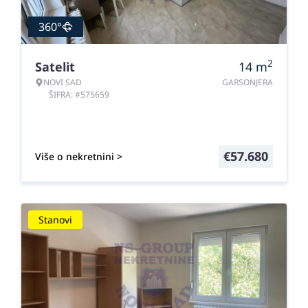
360°
2
Satelit
14
m
NOVI SAD
GARSONJERA
ŠIFRA: #575659
€
57.680
Više o nekretnini >
Stanovi