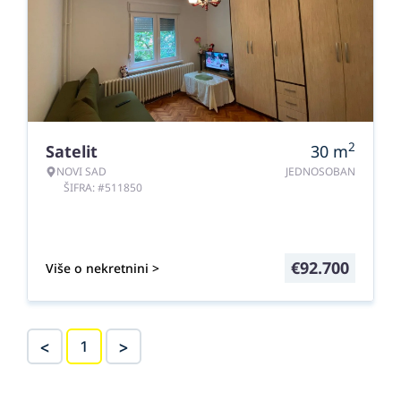
2
Satelit
30
m
NOVI SAD
JEDNOSOBAN
ŠIFRA: #511850
€
92.700
Više o nekretnini >
<
>
1