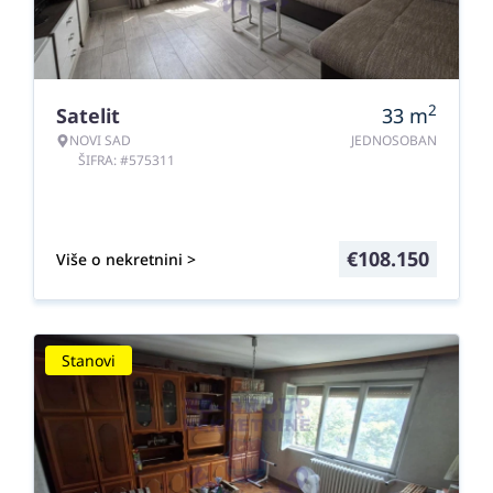
2
Satelit
33
m
NOVI SAD
JEDNOSOBAN
ŠIFRA: #575311
€
108.150
Više o nekretnini >
Stanovi