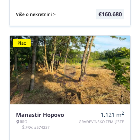
€
160.680
Više o nekretnini >
Plac
2
Manastir Hopovo
1.121
m
IRIG
GRAĐEVINSKO ZEMLJIŠTE
ŠIFRA: #574237