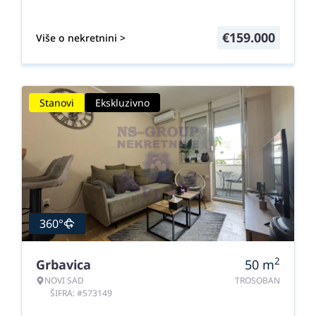
€
159.000
Više o nekretnini >
Stanovi
Ekskluzivno
360°
2
Grbavica
50
m
NOVI SAD
TROSOBAN
ŠIFRA: #573149