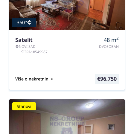
360°
2
Satelit
48
m
NOVI SAD
DVOSOBAN
ŠIFRA: #549987
€
96.750
Više o nekretnini >
Stanovi