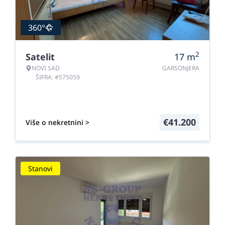
360°
2
Satelit
17
m
NOVI SAD
GARSONJERA
ŠIFRA: #575059
€
41.200
Više o nekretnini >
Stanovi