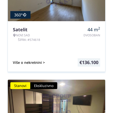
360°
2
Satelit
44
m
NOVI SAD
DVOSOBAN
ŠIFRA: #574618
€
136.100
Više o nekretnini >
Stanovi
Ekskluzivno