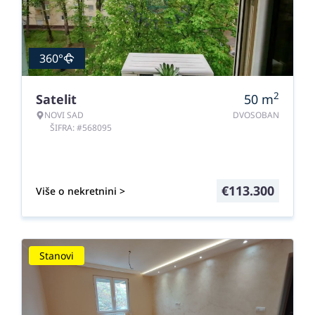
360°
2
Satelit
50
m
NOVI SAD
DVOSOBAN
ŠIFRA: #568095
€
113.300
Više o nekretnini >
Stanovi