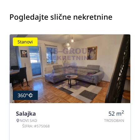
Pogledajte slične nekretnine
Stanovi
360°
2
Salajka
52
m
NOVI SAD
TROSOBAN
ŠIFRA: #575068