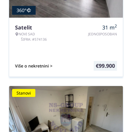
360°
2
Satelit
31
m
NOVI SAD
JEDNOIPOSOBAN
ŠIFRA: #574136
€
99.900
Više o nekretnini >
Stanovi