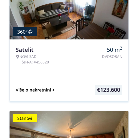
360°
2
Satelit
50
m
NOVI SAD
DVOSOBAN
ŠIFRA: #456520
€
123.600
Više o nekretnini >
Stanovi