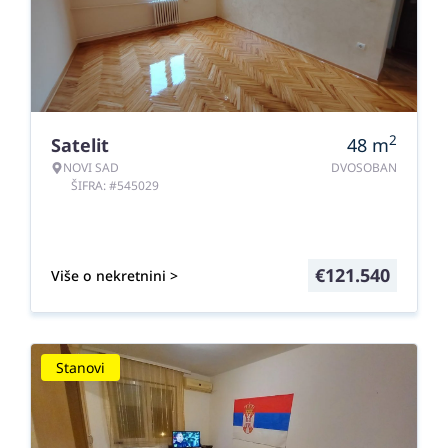
2
Satelit
48
m
NOVI SAD
DVOSOBAN
ŠIFRA: #545029
€
121.540
Više o nekretnini >
Stanovi