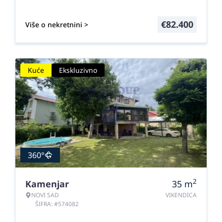
€
82.400
Više o nekretnini >
Kuće
Ekskluzivno
360°
2
Kamenjar
35
m
NOVI SAD
VIKENDICA
ŠIFRA: #574082