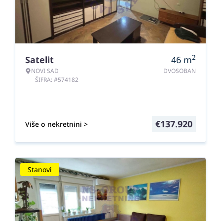
2
Satelit
46
m
NOVI SAD
DVOSOBAN
ŠIFRA: #574182
€
137.920
Više o nekretnini >
Stanovi