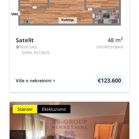
2
Satelit
48
m
NOVI SAD
DVOIPOSOBAN
ŠIFRA: #573839
€
123.600
Više o nekretnini >
Stanovi
Ekskluzivno