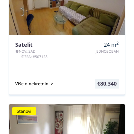
2
Satelit
24
m
NOVI SAD
JEDNOSOBAN
ŠIFRA: #507128
€
80.340
Više o nekretnini >
Stanovi