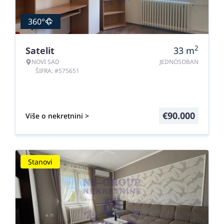
360°
2
Satelit
33
m
NOVI SAD
JEDNOSOBAN
ŠIFRA: #575651
€
90.000
Više o nekretnini >
Stanovi