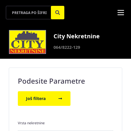
City Nekretnine
064/8222-129
Podesite Parametre
Još filtera
Vrsta nekretnine