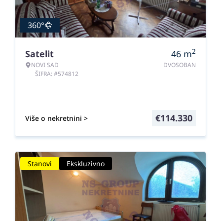
360°
2
Satelit
46
m
NOVI SAD
DVOSOBAN
ŠIFRA: #574812
€
114.330
Više o nekretnini >
Stanovi
Ekskluzivno