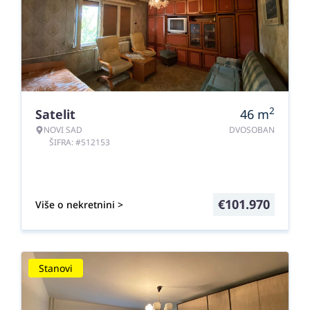
2
Satelit
46
m
NOVI SAD
DVOSOBAN
ŠIFRA: #512153
€
101.970
Više o nekretnini >
Stanovi