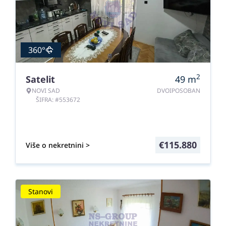
360°
2
Satelit
49
m
NOVI SAD
DVOIPOSOBAN
ŠIFRA: #553672
€
115.880
Više o nekretnini >
Stanovi