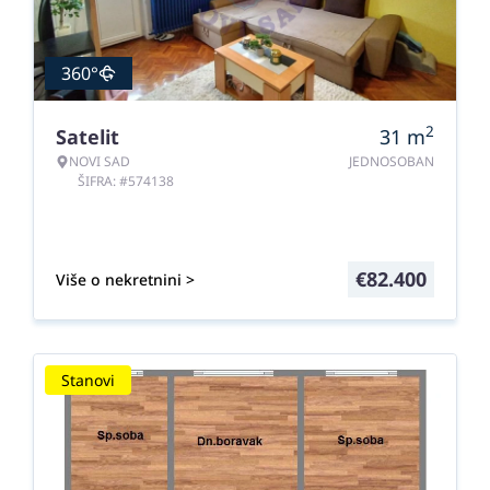
360°
2
Satelit
31
m
NOVI SAD
JEDNOSOBAN
ŠIFRA: #574138
€
82.400
Više o nekretnini >
Stanovi