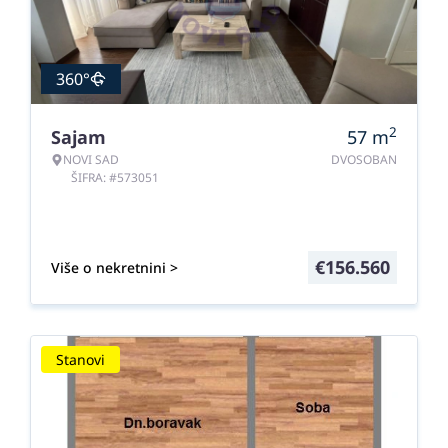
360°
2
Sajam
57
m
NOVI SAD
DVOSOBAN
ŠIFRA: #573051
€
156.560
Više o nekretnini >
Stanovi