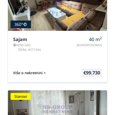
360°
2
Sajam
40
m
NOVI SAD
JEDNOIPOSOBAN
ŠIFRA: #571304
€
99.730
Više o nekretnini >
Stanovi