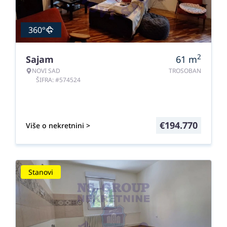
360°
2
Sajam
61
m
NOVI SAD
TROSOBAN
ŠIFRA: #574524
€
194.770
Više o nekretnini >
Stanovi