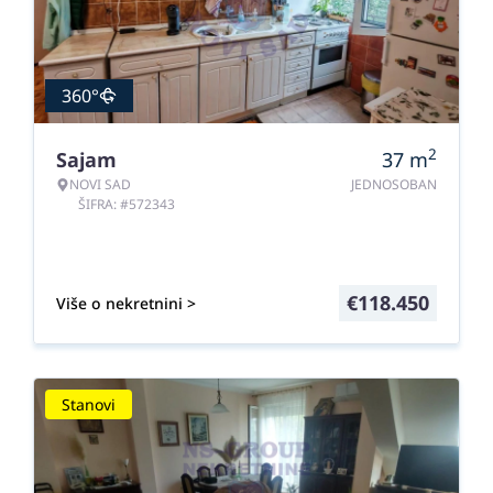
360°
2
Sajam
37
m
NOVI SAD
JEDNOSOBAN
ŠIFRA: #572343
€
118.450
Više o nekretnini >
Stanovi