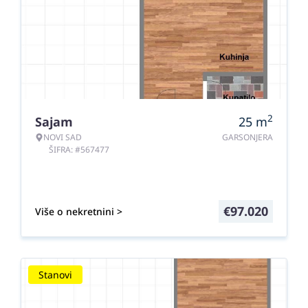
2
Sajam
25
m
NOVI SAD
GARSONJERA
ŠIFRA: #567477
€
97.020
Više o nekretnini >
Stanovi