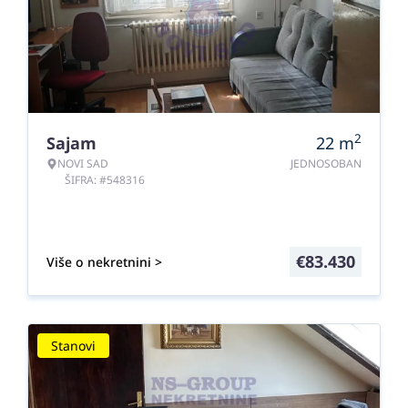
2
Sajam
22
m
NOVI SAD
JEDNOSOBAN
ŠIFRA: #548316
€
83.430
Više o nekretnini >
Stanovi