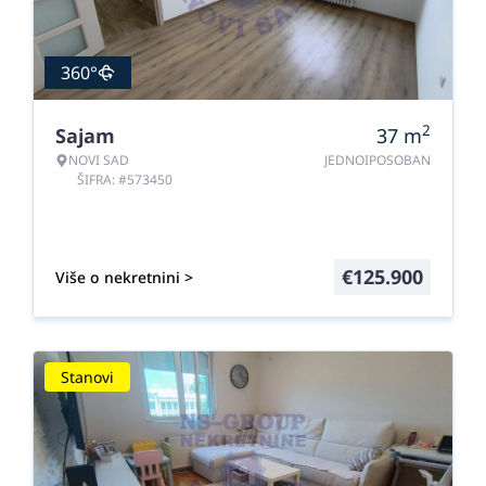
360°
2
Sajam
37
m
NOVI SAD
JEDNOIPOSOBAN
ŠIFRA: #573450
€
125.900
Više o nekretnini >
Stanovi