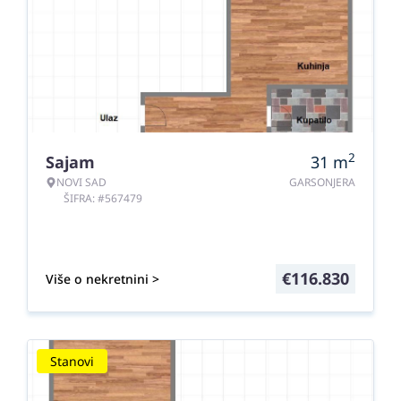
2
Sajam
31
m
NOVI SAD
GARSONJERA
ŠIFRA: #567479
€
116.830
Više o nekretnini >
Stanovi