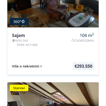
360°
2
Sajam
104
m
NOVI SAD
ČETVOROSOBAN
ŠIFRA: #571888
€
293.550
Više o nekretnini >
Stanovi