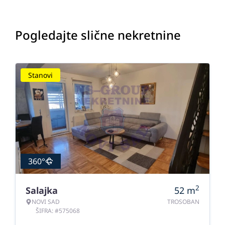
Pogledajte slične nekretnine
Stanovi
360°
2
Salajka
52
m
NOVI SAD
TROSOBAN
ŠIFRA: #575068