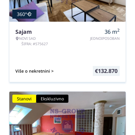
360°
2
Sajam
36
m
NOVI SAD
JEDNOIPOSOBAN
ŠIFRA: #575627
€
132.870
Više o nekretnini >
Stanovi
Ekskluzivno