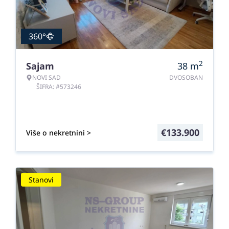
360°
2
Sajam
38
m
NOVI SAD
DVOSOBAN
ŠIFRA: #573246
€
133.900
Više o nekretnini >
Stanovi