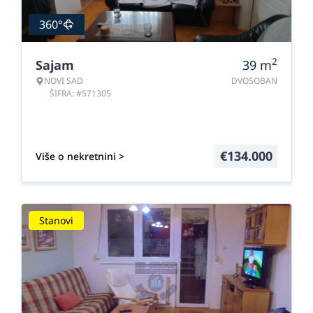
360°
2
Sajam
39
m
NOVI SAD
DVOSOBAN
ŠIFRA: #571305
€
134.000
Više o nekretnini >
Stanovi