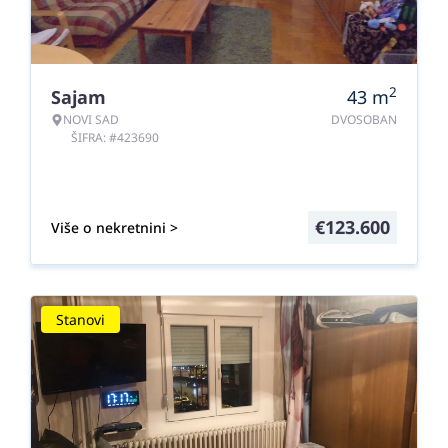
2
Sajam
43
m
NOVI SAD
DVOSOBAN
ŠIFRA: #423690
€
123.600
Više o nekretnini >
Stanovi