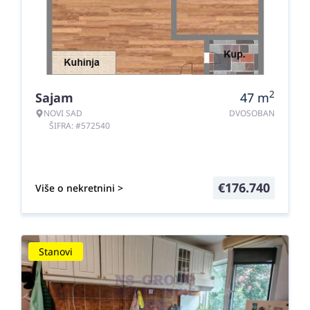
2
Sajam
47
m
NOVI SAD
DVOSOBAN
ŠIFRA: #572540
€
176.740
Više o nekretnini >
Stanovi