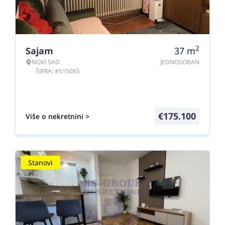
2
Sajam
37
m
NOVI SAD
JEDNOSOBAN
ŠIFRA: #515085
€
175.100
Više o nekretnini >
Stanovi