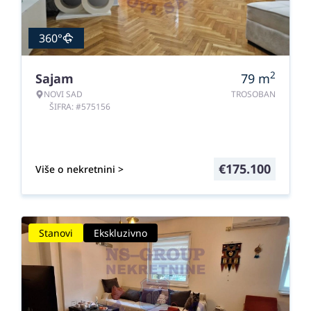
360°
2
Sajam
79
m
NOVI SAD
TROSOBAN
ŠIFRA: #575156
€
175.100
Više o nekretnini >
Stanovi
Ekskluzivno