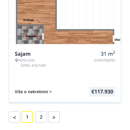
2
Sajam
31
m
NOVI SAD
GARSONJERA
ŠIFRA: #567480
€
117.930
Više o nekretnini >
<
>
1
2