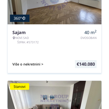
360°
2
Sajam
40
m
NOVI SAD
DVOSOBAN
ŠIFRA: #573172
€
140.080
Više o nekretnini >
Stanovi