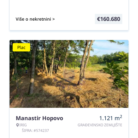
€
160.680
Više o nekretnini >
Plac
2
Manastir Hopovo
1.121
m
IRIG
GRAĐEVINSKO ZEMLJIŠTE
ŠIFRA: #574237