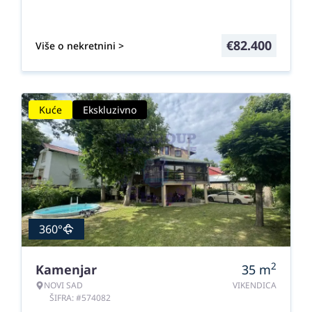
€
82.400
Više o nekretnini >
Kuće
Ekskluzivno
360°
2
Kamenjar
35
m
NOVI SAD
VIKENDICA
ŠIFRA: #574082