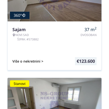
360°
2
Sajam
37
m
NOVI SAD
DVOSOBAN
ŠIFRA: #573882
€
123.600
Više o nekretnini >
Stanovi