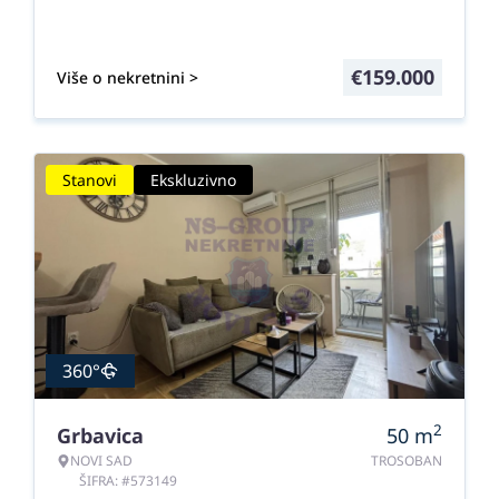
€
159.000
Više o nekretnini >
Stanovi
Ekskluzivno
360°
2
Grbavica
50
m
NOVI SAD
TROSOBAN
ŠIFRA: #573149