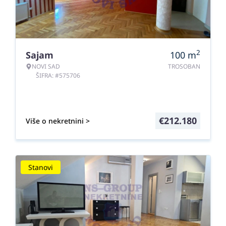
2
Sajam
100
m
NOVI SAD
TROSOBAN
ŠIFRA: #575706
€
212.180
Više o nekretnini >
Stanovi