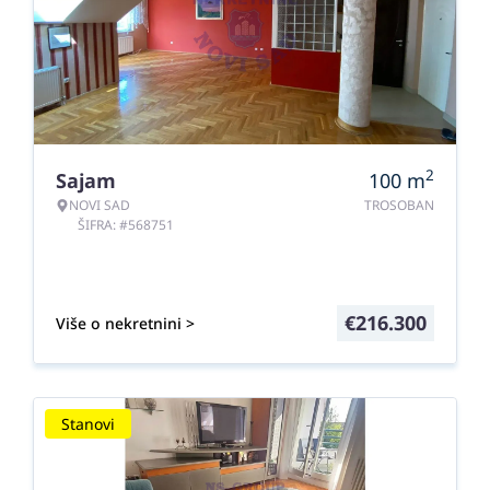
2
Sajam
100
m
NOVI SAD
TROSOBAN
ŠIFRA: #568751
€
216.300
Više o nekretnini >
Stanovi