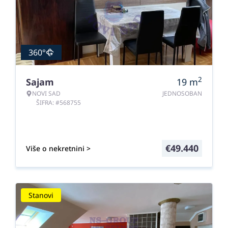
360°
2
Sajam
19
m
NOVI SAD
JEDNOSOBAN
ŠIFRA: #568755
€
49.440
Više o nekretnini >
Stanovi