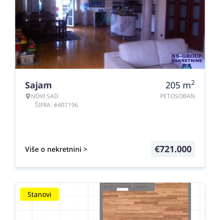
2
Sajam
205
m
NOVI SAD
PETOSOBAN
ŠIFRA: #407196
€
721.000
Više o nekretnini >
Stanovi