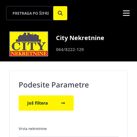
City Nekretnine
064/8222-129
Podesite Parametre
Još filtera
Vrsta nekretnine