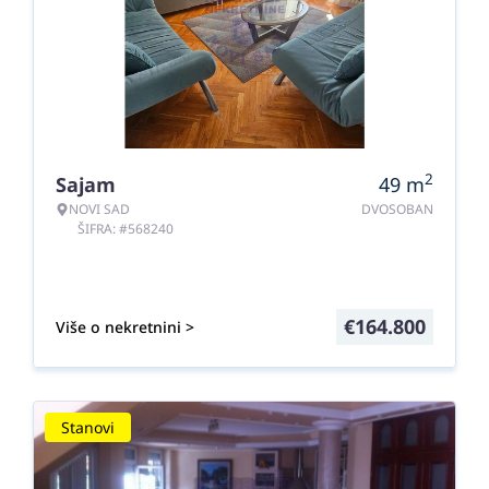
2
Sajam
49
m
NOVI SAD
DVOSOBAN
ŠIFRA: #568240
€
164.800
Više o nekretnini >
Stanovi