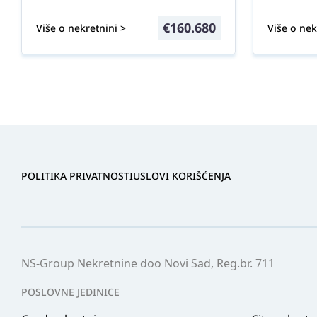
€
160.680
Više o nekretnini >
Više o nek
POLITIKA PRIVATNOSTI
USLOVI KORIŠĆENJA
NS-Group Nekretnine doo Novi Sad, Reg.br. 711
POSLOVNE JEDINICE