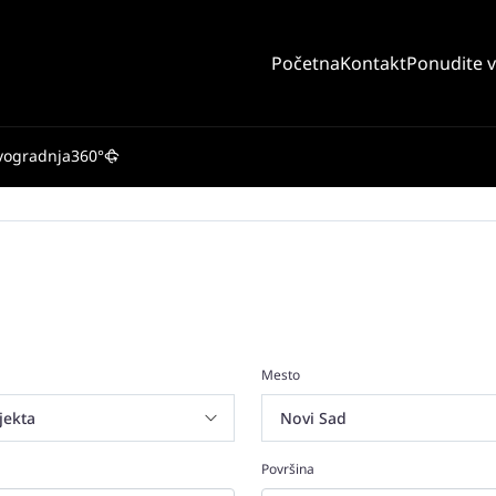
Početna
Kontakt
Ponudite 
vogradnja
360°
Mesto
Površina