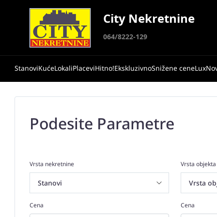
City Nekretnine
064/8222-129
Stanovi
Kuće
Lokali
Placevi
Hitno!
Ekskluzivno
Snižene cene
Lux
No
Podesite Parametre
Vrsta nekretnine
Vrsta objekta
Cena
Cena