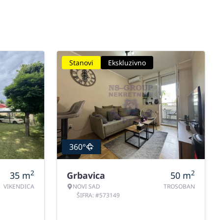
Stanovi
Ekskluzivno
360°
2
2
35
m
Grbavica
50
m
VIKENDICA
NOVI SAD
TROSOBAN
ŠIFRA: #573149