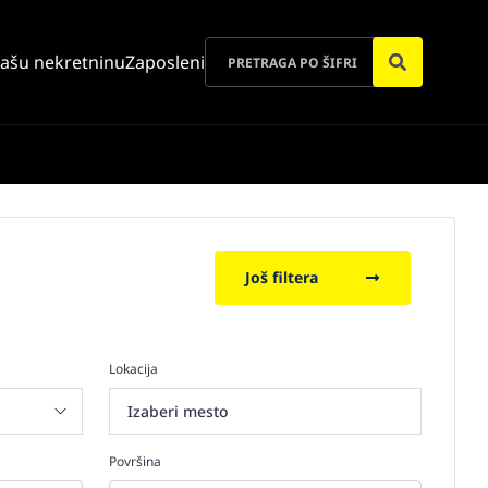
vašu nekretninu
Zaposleni
Još filtera
Lokacija
Izaberi mesto
Površina