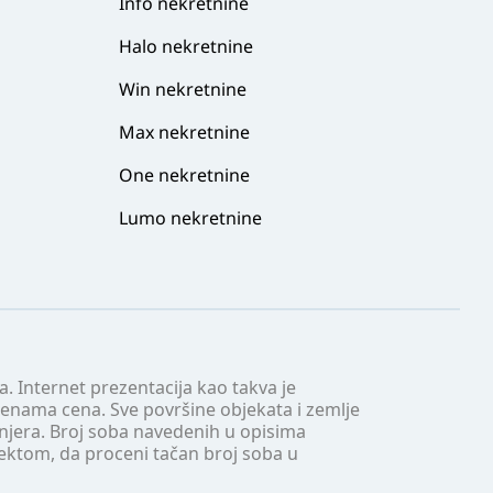
Info nekretnine
Halo nekretnine
Win nekretnine
Max nekretnine
One nekretnine
Lumo nekretnine
. Internet prezentacija kao takva je
menama cena. Sve površine objekata i zemlje
injera. Broj soba navedenih u opisima
tektom, da proceni tačan broj soba u