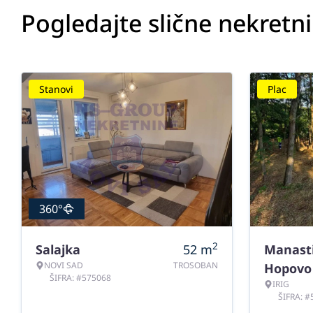
Pogledajte slične nekretn
Stanovi
Plac
360°
2
Salajka
52
m
Manast
NOVI SAD
TROSOBAN
Hopovo
ŠIFRA: #575068
IRIG
ŠIFRA: 