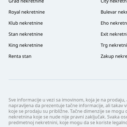
Grad nekretnine
City nekretn
Royal nekretnine
Bulevar nek
Klub nekretnine
Eho nekretn
Stan nekretnine
Exit nekretn
King nekretnine
Trg nekretn
Renta stan
Zakup nekre
Sve informacije u vezi sa imovinom, koja je na prodaju,
napravljena da prezentuje tačne informacije, ali taka
koje se prodaju su približne. Tačne dimenzije se mogu d
nekretnina koje se nude nije pravni zaključak. Svaka o
predmetnoj nekretnini, koje mogu da se koriste legaln