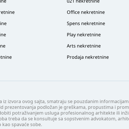
ine
021 nekretnine
retnine
Office nekretnine
ine
Spens nekretnine
ine
Play nekretnine
ine
Arts nekretnine
tnine
Prodaja nekretnine
 a iz izvora ovog sajta, smatraju se pouzdanim informacijama
v vid prezentovanja podložan je greškama, propustima i pro
obiti potraživanjem usluga profesionalnog arhitekte ili inž
soba treba da se konsultuje sa sopstvenim advokatom, arhi
o kao spavaće sobe.