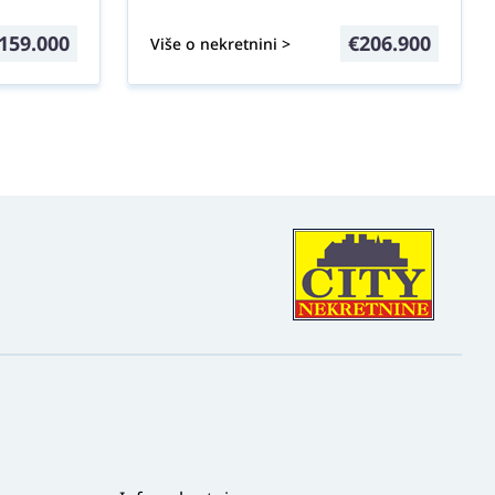
159.000
€
206.900
Više o nekretnini >