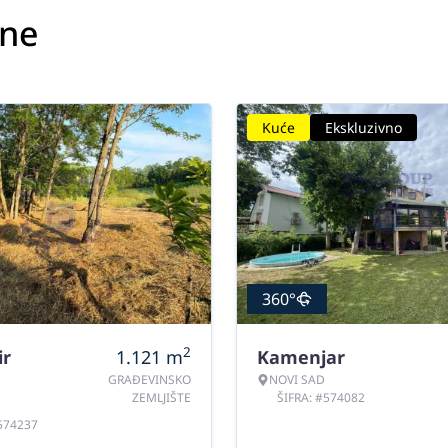
ine
Kuće
Ekskluzivno
360°
2
ir
1.121
m
Kamenjar
GRAĐEVINSKO
NOVI SAD
ZEMLJIŠTE
ŠIFRA: #574082
#574237