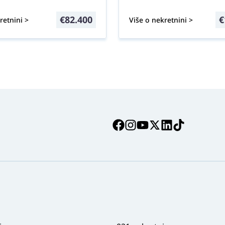
€
82.400
€
retnini >
Više o nekretnini >