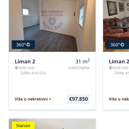
360°
360°
2
Liman 2
31
m
Liman 
NOVI SAD
GARSONJERA
NOVI SAD
ŠIFRA: #561556
ŠIFRA: 
€
97.850
Više o nekretnini >
Više o nek
Stanovi