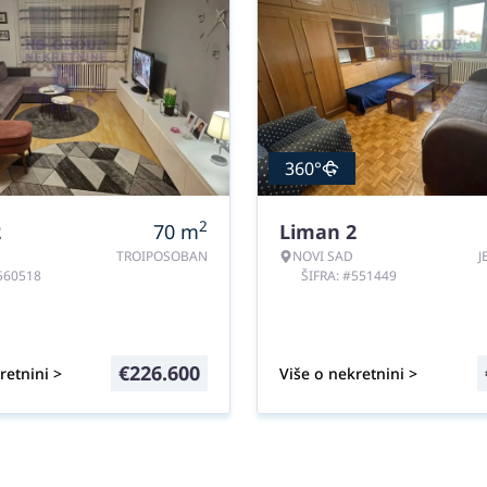
360°
2
2
70
m
Liman 2
TROIPOSOBAN
NOVI SAD
J
#560518
ŠIFRA: #551449
€
226.600
retnini >
Više o nekretnini >