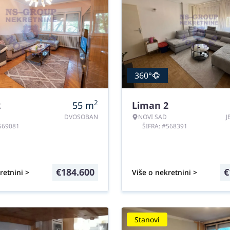
360°
2
2
55
m
Liman 2
DVOSOBAN
NOVI SAD
J
#569081
ŠIFRA: #568391
€
184.600
€
retnini >
Više o nekretnini >
Stanovi