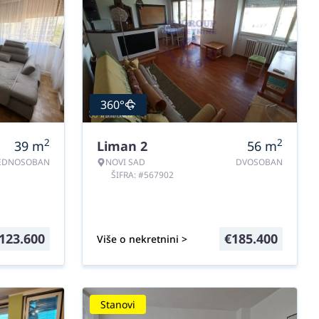
360°
2
2
39
m
Liman 2
56
m
EDNOSOBAN
NOVI SAD
DVOSOBAN
ŠIFRA: #567902
123.600
€
185.400
Više o nekretnini >
Stanovi