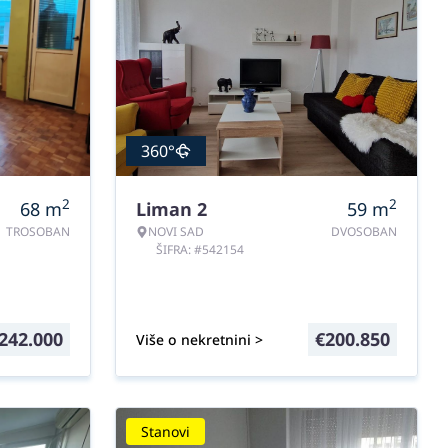
360°
2
2
68
m
Liman 2
59
m
TROSOBAN
NOVI SAD
DVOSOBAN
ŠIFRA: #542154
242.000
€
200.850
Više o nekretnini >
Stanovi