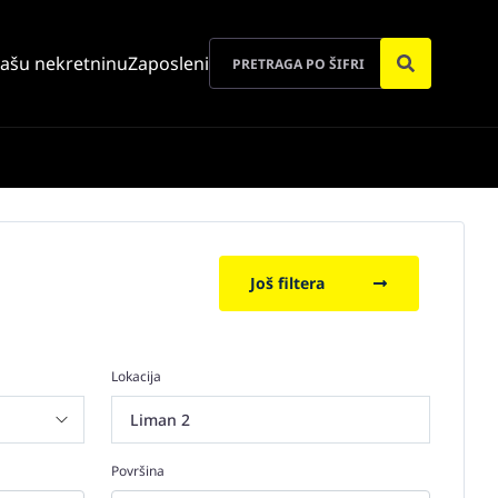
vašu nekretninu
Zaposleni
Još filtera
Lokacija
Liman 2
Površina