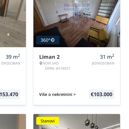
360°
2
2
39
m
Liman 2
31
m
DVOSOBAN
NOVI SAD
JEDNOSOBAN
ŠIFRA: #574921
153.470
€
103.000
Više o nekretnini >
Stanovi