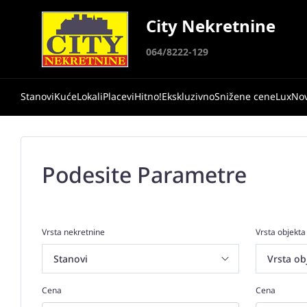
City Nekretnine
064/8222-129
Stanovi
Kuće
Lokali
Placevi
Hitno!
Ekskluzivno
Snižene cene
Lux
No
Podesite Parametre
Vrsta nekretnine
Vrsta objekta
Cena
Cena