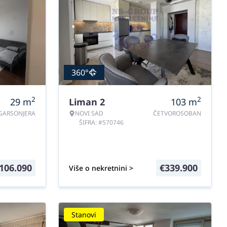
360°
2
2
29
m
Liman 2
103
m
GARSONJERA
NOVI SAD
ČETVOROSOBAN
ŠIFRA: #570746
106.090
€
339.900
Više o nekretnini >
Stanovi