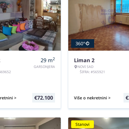
360°
2
2
29
m
Liman 2
GARSONJERA
NOVI SAD
#469652
ŠIFRA: #565921
€
72.100
€
retnini >
Više o nekretnini >
Stanovi