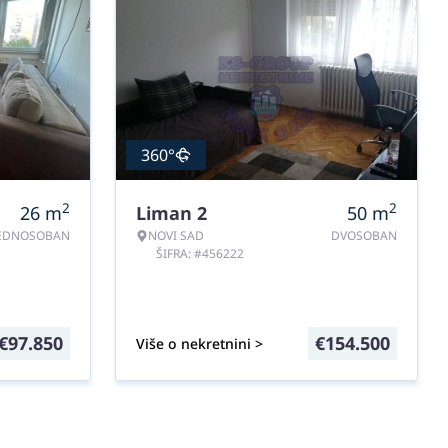
360°
2
2
26
m
Liman 2
50
m
EDNOSOBAN
NOVI SAD
DVOSOBAN
ŠIFRA: #456222
€
97.850
€
154.500
Više o nekretnini >