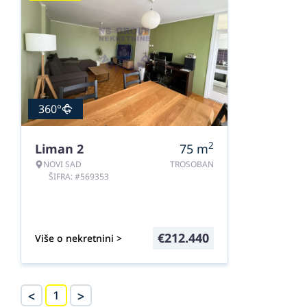
360°
2
Liman 2
75
m
NOVI SAD
TROSOBAN
ŠIFRA: #569353
€
212.440
Više o nekretnini >
<
>
1