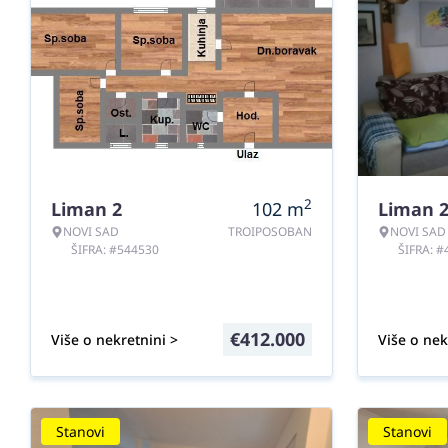
2
Liman 2
102
m
Liman 
NOVI SAD
TROIPOSOBAN
NOVI SAD
ŠIFRA: #544530
ŠIFRA: 
€
412.000
Više o nekretnini >
Više o nek
Stanovi
Stanovi