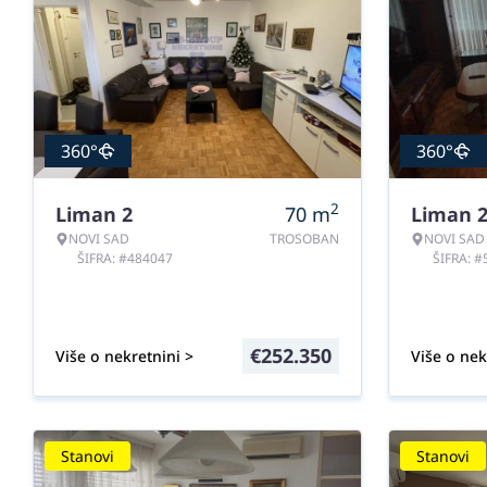
360°
360°
2
Liman 2
70
m
Liman 
NOVI SAD
TROSOBAN
NOVI SAD
ŠIFRA: #484047
ŠIFRA: 
€
252.350
Više o nekretnini >
Više o nek
Stanovi
Stanovi