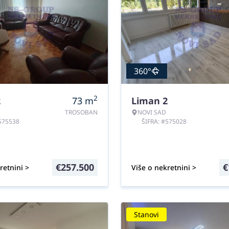
360°
2
2
73
m
Liman 2
TROSOBAN
NOVI SAD
#575538
ŠIFRA: #575028
€
257.500
€
retnini >
Više o nekretnini >
Stanovi