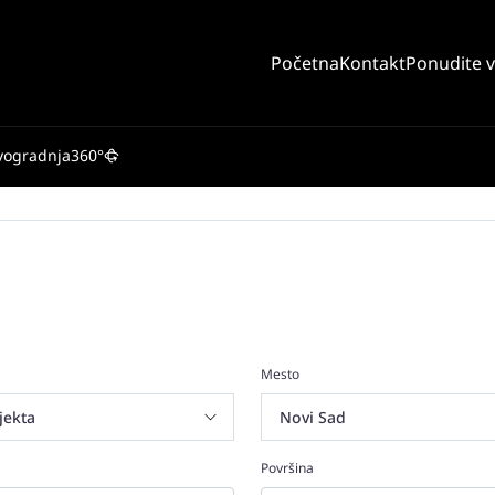
Početna
Kontakt
Ponudite 
vogradnja
360°
Mesto
Površina