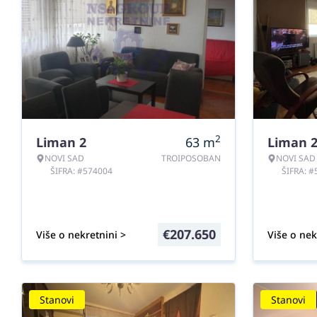
2
Liman 2
63
m
Liman 
NOVI SAD
TROIPOSOBAN
NOVI SAD
ŠIFRA: #574004
ŠIFRA: 
€
207.650
Više o nekretnini >
Više o nek
Stanovi
Stanovi