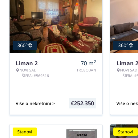
360°
360°
2
Liman 2
70
m
Liman 
NOVI SAD
TROSOBAN
NOVI SAD
ŠIFRA: #569316
ŠIFRA: 
€
252.350
Više o nekretnini >
Više o nek
Stanovi
Stanovi