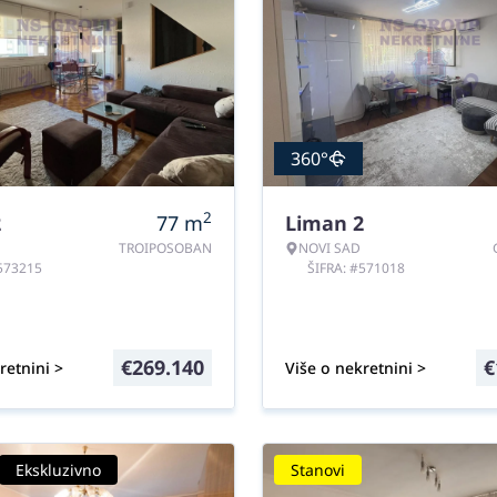
360°
2
2
77
m
Liman 2
TROIPOSOBAN
NOVI SAD
#573215
ŠIFRA: #571018
€
269.140
€
retnini >
Više o nekretnini >
Ekskluzivno
Stanovi