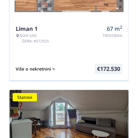
2
Liman 1
67
m
NOVI SAD
TROSOBAN
ŠIFRA: #572925
€
172.530
Više o nekretnini >
Stanovi