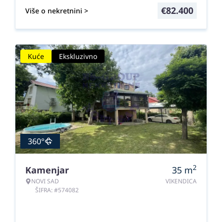
€
82.400
Više o nekretnini >
Kuće
Ekskluzivno
360°
2
Kamenjar
35
m
NOVI SAD
VIKENDICA
ŠIFRA: #574082