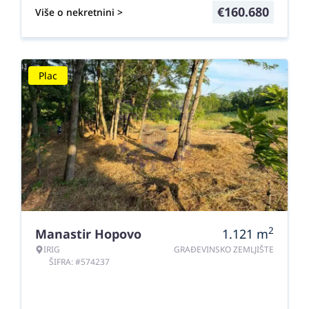
€
160.680
Više o nekretnini >
Plac
2
Manastir Hopovo
1.121
m
IRIG
GRAĐEVINSKO ZEMLJIŠTE
ŠIFRA: #574237