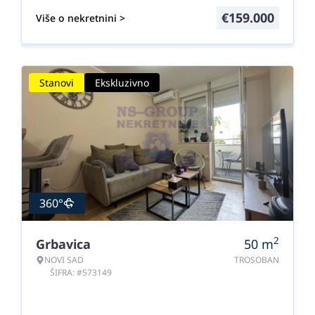
€
159.000
Više o nekretnini >
Stanovi
Ekskluzivno
360°
2
Grbavica
50
m
NOVI SAD
TROSOBAN
ŠIFRA: #573149