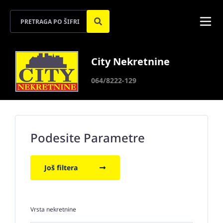
City Nekretnine
064/8222-129
Podesite Parametre
Još filtera
Vrsta nekretnine