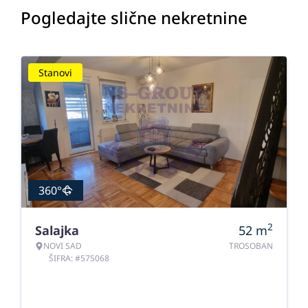
Pogledajte slične nekretnine
Stanovi
360°
2
Salajka
52
m
NOVI SAD
TROSOBAN
ŠIFRA: #575068