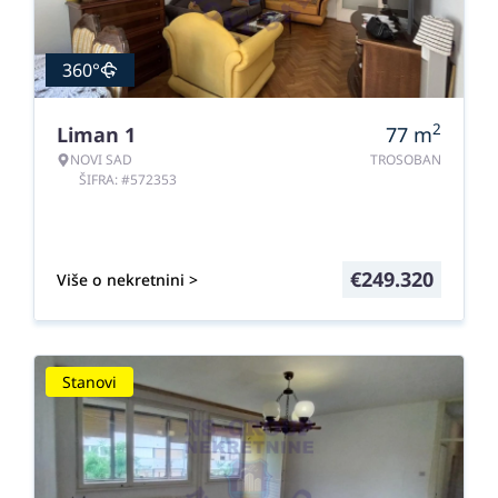
360°
2
Liman 1
77
m
NOVI SAD
TROSOBAN
ŠIFRA: #572353
€
249.320
Više o nekretnini >
Stanovi