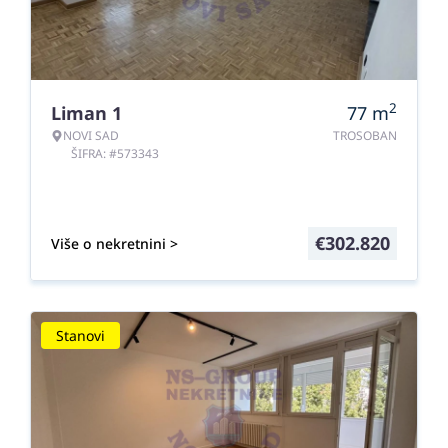
2
Liman 1
77
m
NOVI SAD
TROSOBAN
ŠIFRA: #573343
€
302.820
Više o nekretnini >
Stanovi