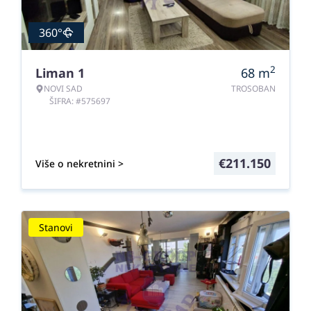
360°
2
Liman 1
68
m
NOVI SAD
TROSOBAN
ŠIFRA: #575697
€
211.150
Više o nekretnini >
Stanovi