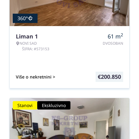
360°
2
Liman 1
61
m
NOVI SAD
DVOSOBAN
ŠIFRA: #573153
€
200.850
Više o nekretnini >
Stanovi
Ekskluzivno