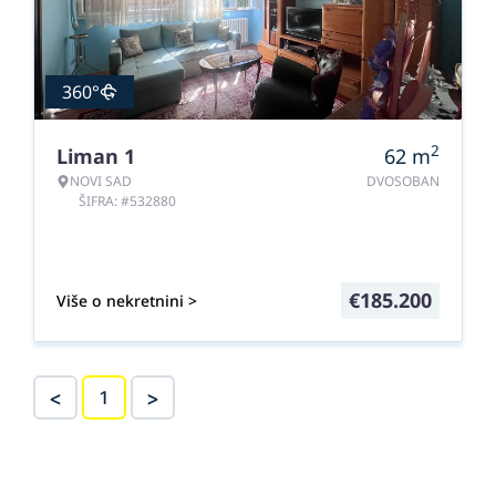
360°
2
Liman 1
62
m
NOVI SAD
DVOSOBAN
ŠIFRA: #532880
€
185.200
Više o nekretnini >
<
>
1