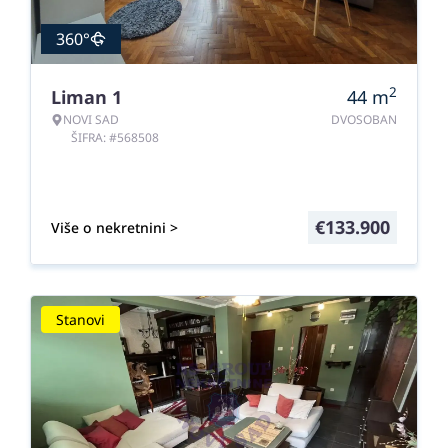
360°
2
Liman 1
44
m
NOVI SAD
DVOSOBAN
ŠIFRA: #568508
€
133.900
Više o nekretnini >
Stanovi