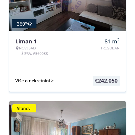
360°
2
Liman 1
81
m
NOVI SAD
TROSOBAN
ŠIFRA: #560033
€
242.050
Više o nekretnini >
Stanovi