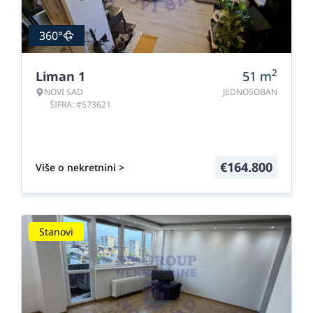
360°
2
Liman 1
51
m
NOVI SAD
JEDNOSOBAN
ŠIFRA: #573621
€
164.800
Više o nekretnini >
Stanovi