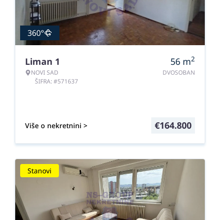
360°
2
Liman 1
56
m
NOVI SAD
DVOSOBAN
ŠIFRA: #571637
€
164.800
Više o nekretnini >
Stanovi