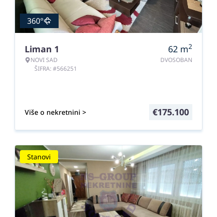
360°
2
Liman 1
62
m
NOVI SAD
DVOSOBAN
ŠIFRA: #566251
€
175.100
Više o nekretnini >
Stanovi