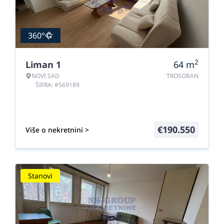
360°
2
Liman 1
64
m
NOVI SAD
TROSOBAN
ŠIFRA: #569189
€
190.550
Više o nekretnini >
Stanovi