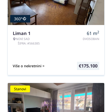
360°
2
Liman 1
61
m
NOVI SAD
DVOSOBAN
ŠIFRA: #566385
€
175.100
Više o nekretnini >
Stanovi