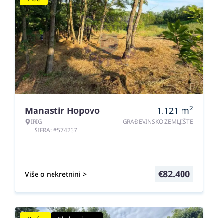
2
Manastir Hopovo
1.121
m
IRIG
GRAĐEVINSKO ZEMLJIŠTE
ŠIFRA: #574237
€
82.400
Više o nekretnini >