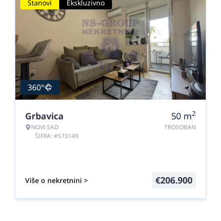
Stanovi
Ekskluzivno
360°
2
Grbavica
50
m
NOVI SAD
TROSOBAN
ŠIFRA: #573149
€
206.900
Više o nekretnini >