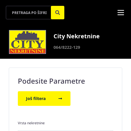
City Nekretnine
064/8222-129
Podesite Parametre
Još filtera
Vrsta nekretnine