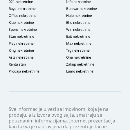
021 nekretnine
Info nekretnine
Royal nekretnine
Bulevar nekretnine
Office nekretnine
Halo nekretnine
Klub nekretnine
Eho nekretnine
Spens nekretnine
Win nekretnine
Stan nekretnine
Exit nekretnine
Play nekretnine
Max nekretnine
King nekretnine
Trg nekretnine
Arts nekretnine
One nekretnine
Renta stan
Zakup nekretnine
Prodaja nekretnine
Lumo nekretnine
Sve informacije u vezi sa imovinom, koja je na
prodaju, a iz izvora ovog sajta, smatraju se
pouzdanim informacijama. Internet prezentacija
kao takva je napravljena da prezentuje tačne