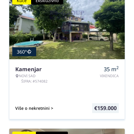
Kuće
Ekskluzivno
360°
2
Kamenjar
35
m
NOVI SAD
VIKENDICA
ŠIFRA: #574082
€
159.000
Više o nekretnini >