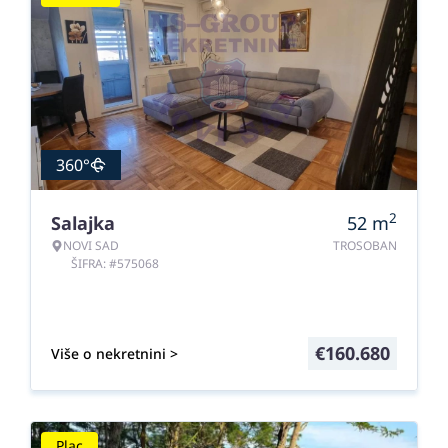
360°
2
Salajka
52
m
NOVI SAD
TROSOBAN
ŠIFRA: #575068
€
160.680
Više o nekretnini >
Plac