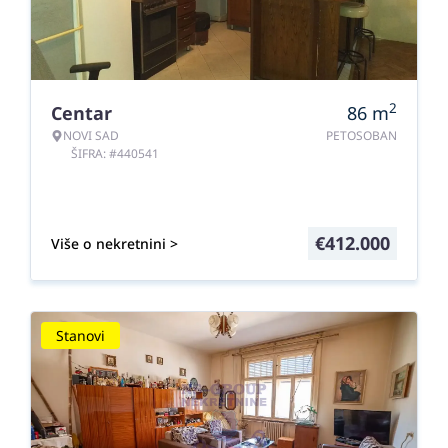
2
Centar
86
m
NOVI SAD
PETOSOBAN
ŠIFRA: #440541
€
412.000
Više o nekretnini >
Stanovi