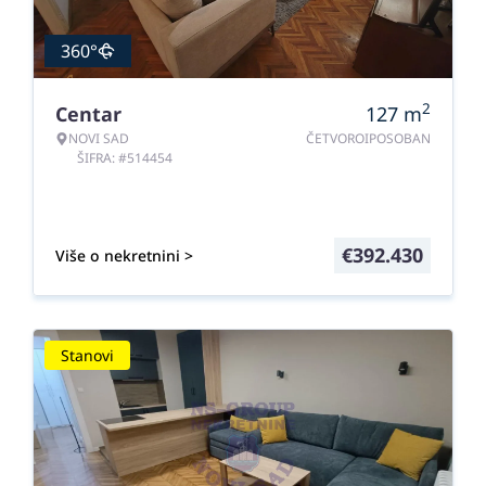
360°
2
Centar
127
m
NOVI SAD
ČETVOROIPOSOBAN
ŠIFRA: #514454
€
392.430
Više o nekretnini >
Stanovi