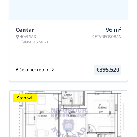
2
Centar
96
m
NOVI SAD
ČETVOROSOBAN
ŠIFRA: #574071
€
395.520
Više o nekretnini >
Stanovi