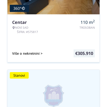
360°
2
Centar
110
m
NOVI SAD
TROSOBAN
ŠIFRA: #575817
€
305.910
Više o nekretnini >
Stanovi