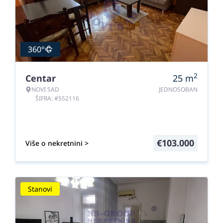
360°
2
Centar
25
m
NOVI SAD
JEDNOSOBAN
ŠIFRA: #552116
€
103.000
Više o nekretnini >
Stanovi