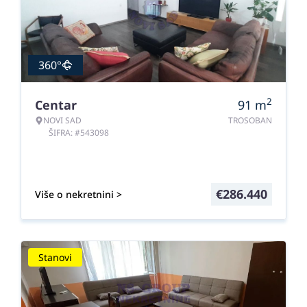
360°
2
Centar
91
m
NOVI SAD
TROSOBAN
ŠIFRA: #543098
€
286.440
Više o nekretnini >
Stanovi