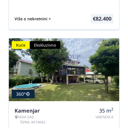
€
82.400
Više o nekretnini >
Kuće
Ekskluzivno
360°
2
Kamenjar
35
m
NOVI SAD
VIKENDICA
ŠIFRA: #574082