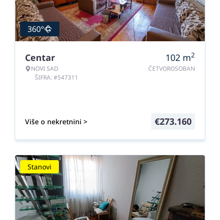
360°
2
Centar
102
m
NOVI SAD
ČETVOROSOBAN
ŠIFRA: #547311
€
273.160
Više o nekretnini >
Stanovi