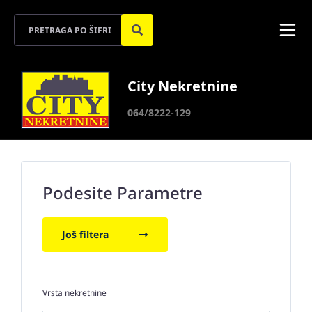
City Nekretnine
064/8222-129
Podesite Parametre
Još filtera
Vrsta nekretnine