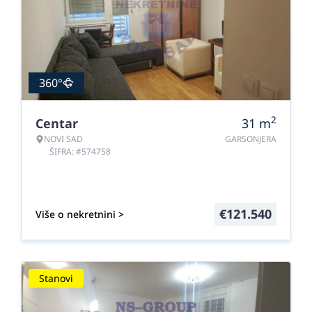
360°
2
Centar
31
m
NOVI SAD
GARSONJERA
ŠIFRA: #574758
€
121.540
Više o nekretnini >
Stanovi