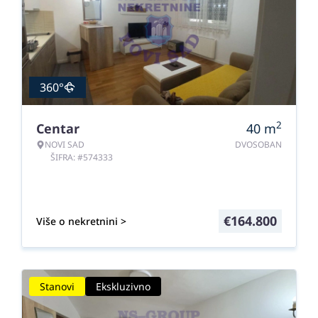
360°
2
Centar
40
m
NOVI SAD
DVOSOBAN
ŠIFRA: #574333
€
164.800
Više o nekretnini >
Stanovi
Ekskluzivno