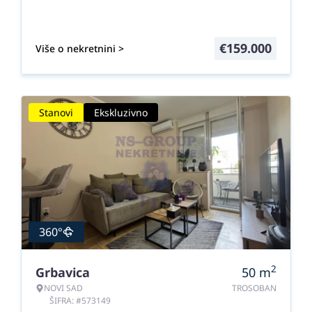
€
159.000
Više o nekretnini >
Stanovi
Ekskluzivno
360°
2
Grbavica
50
m
NOVI SAD
TROSOBAN
ŠIFRA: #573149