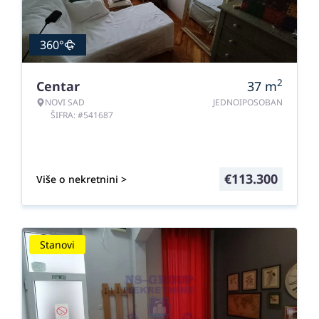
360°
2
Centar
37
m
NOVI SAD
JEDNOIPOSOBAN
ŠIFRA: #541687
€
113.300
Više o nekretnini >
Stanovi