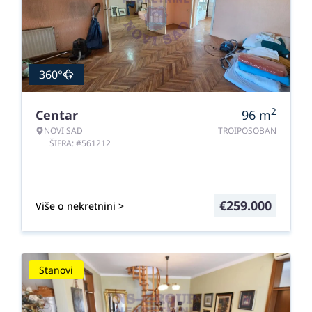
360°
2
Centar
96
m
NOVI SAD
TROIPOSOBAN
ŠIFRA: #561212
€
259.000
Više o nekretnini >
Stanovi