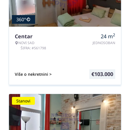
360°
2
Centar
24
m
NOVI SAD
JEDNOSOBAN
ŠIFRA: #561798
€
103.000
Više o nekretnini >
Stanovi