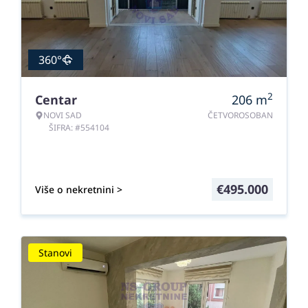
360°
2
Centar
206
m
NOVI SAD
ČETVOROSOBAN
ŠIFRA: #554104
€
495.000
Više o nekretnini >
Stanovi