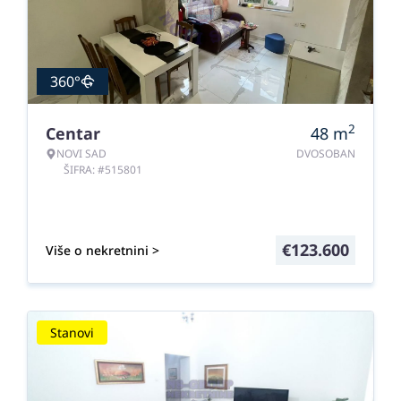
360°
2
Centar
48
m
NOVI SAD
DVOSOBAN
ŠIFRA: #515801
€
123.600
Više o nekretnini >
Stanovi