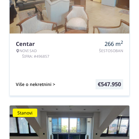
2
Centar
266
m
NOVI SAD
ŠESTOSOBAN
ŠIFRA: #496857
€
547.950
Više o nekretnini >
Stanovi