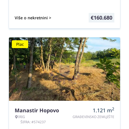
€
160.680
Više o nekretnini >
Plac
2
Manastir Hopovo
1.121
m
IRIG
GRAĐEVINSKO ZEMLJIŠTE
ŠIFRA: #574237