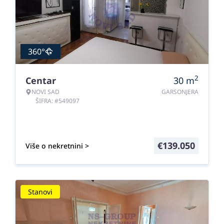
360°
2
Centar
30
m
NOVI SAD
GARSONJERA
ŠIFRA: #549097
€
139.050
Više o nekretnini >
Stanovi