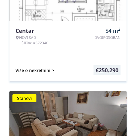
2
Centar
54
m
NOVI SAD
DVOIPOSOBAN
ŠIFRA: #572340
€
250.290
Više o nekretnini >
Stanovi