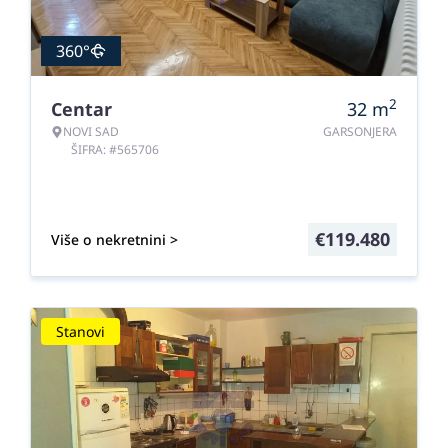
360°
2
Centar
32
m
NOVI SAD
GARSONJERA
ŠIFRA: #565706
€
119.480
Više o nekretnini >
Stanovi