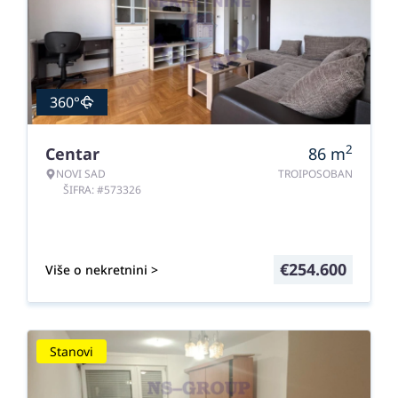
360°
2
Centar
86
m
NOVI SAD
TROIPOSOBAN
ŠIFRA: #573326
€
254.600
Više o nekretnini >
Stanovi