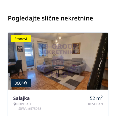
Pogledajte slične nekretnine
Stanovi
360°
2
Salajka
52
m
NOVI SAD
TROSOBAN
ŠIFRA: #575068