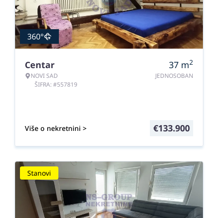
360°
2
Centar
37
m
NOVI SAD
JEDNOSOBAN
ŠIFRA: #557819
€
133.900
Više o nekretnini >
Stanovi