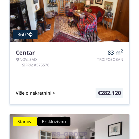
360°
2
Centar
83
m
NOVI SAD
TROIPOSOBAN
ŠIFRA: #575576
€
282.120
Više o nekretnini >
Stanovi
Ekskluzivno