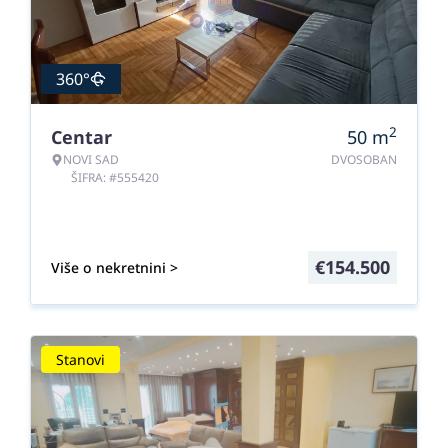
360°
2
Centar
50
m
NOVI SAD
DVOSOBAN
ŠIFRA: #555420
€
154.500
Više o nekretnini >
Stanovi