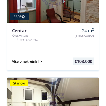
360°
2
Centar
24
m
NOVI SAD
JEDNOSOBAN
ŠIFRA: #561834
€
103.000
Više o nekretnini >
Stanovi