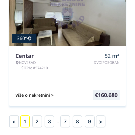
360°
2
Centar
52
m
NOVI SAD
DVOIPOSOBAN
ŠIFRA: #574210
€
160.680
Više o nekretnini >
<
>
1
2
3
...
7
8
9