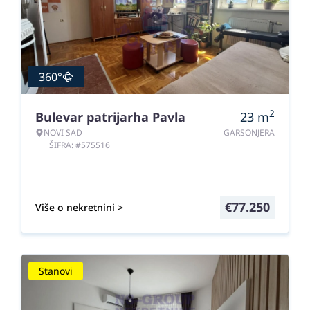
360°
2
Bulevar patrijarha Pavla
23
m
NOVI SAD
GARSONJERA
ŠIFRA: #575516
€
77.250
Više o nekretnini >
Stanovi