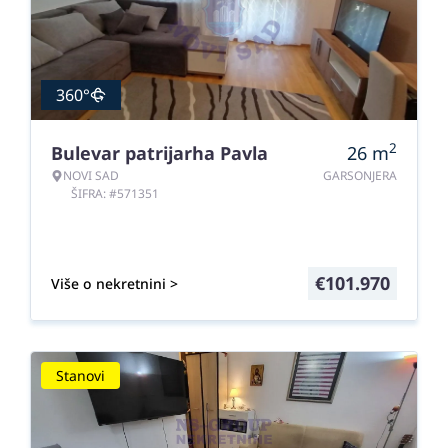
360°
2
Bulevar patrijarha Pavla
26
m
NOVI SAD
GARSONJERA
ŠIFRA: #571351
€
101.970
Više o nekretnini >
Stanovi