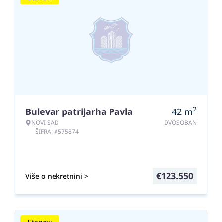
2
Bulevar patrijarha Pavla
42
m
NOVI SAD
DVOSOBAN
ŠIFRA: #575874
€
123.550
Više o nekretnini >
Stanovi