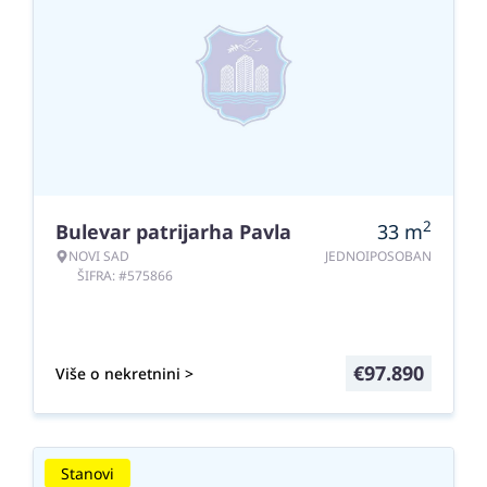
2
Bulevar patrijarha Pavla
33
m
NOVI SAD
JEDNOIPOSOBAN
ŠIFRA: #575866
€
97.890
Više o nekretnini >
Stanovi