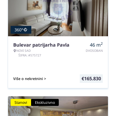
360°
2
Bulevar patrijarha Pavla
46
m
NOVI SAD
DVOSOBAN
ŠIFRA: #575727
€
165.830
Više o nekretnini >
Stanovi
Ekskluzivno