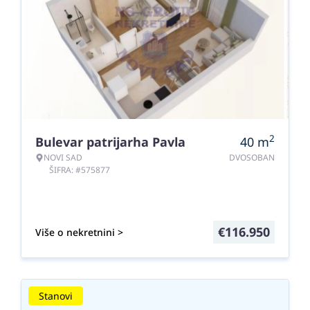
2
Bulevar patrijarha Pavla
40
m
NOVI SAD
DVOSOBAN
ŠIFRA: #575877
€
116.950
Više o nekretnini >
Stanovi