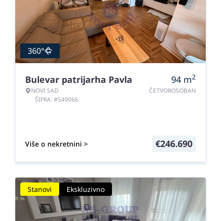
360°
2
Bulevar patrijarha Pavla
94
m
NOVI SAD
ČETVOROSOBAN
ŠIFRA: #549066
€
246.690
Više o nekretnini >
Stanovi
Ekskluzivno