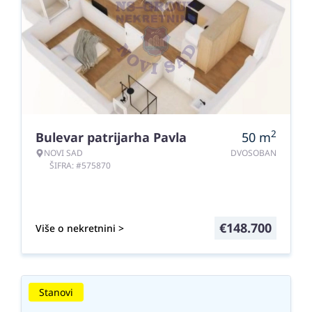
2
Bulevar patrijarha Pavla
50
m
NOVI SAD
DVOSOBAN
ŠIFRA: #575870
€
148.700
Više o nekretnini >
Stanovi