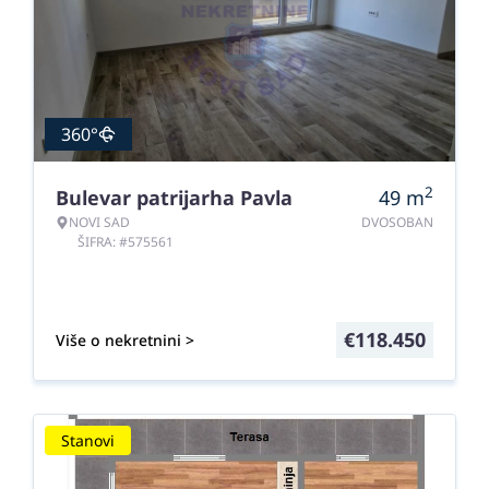
360°
2
Bulevar patrijarha Pavla
49
m
NOVI SAD
DVOSOBAN
ŠIFRA: #575561
€
118.450
Više o nekretnini >
Stanovi