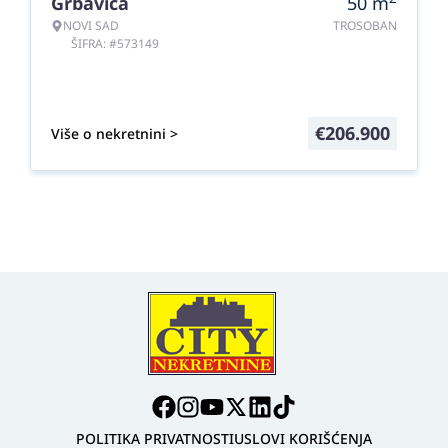
Grbavica
50
m
NOVI SAD
TROSOBAN
ŠIFRA: #573149
€
206.900
Više o nekretnini >
POLITIKA PRIVATNOSTI
USLOVI KORIŠĆENJA