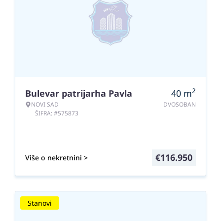
2
Bulevar patrijarha Pavla
40
m
NOVI SAD
DVOSOBAN
ŠIFRA: #575873
€
116.950
Više o nekretnini >
Stanovi