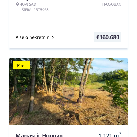
NOVI SAD
TROSOBAN
ŠIFRA: #575068
€
160.680
Više o nekretnini >
Plac
2
Manastir Hopovo
1.121
m