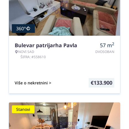
360°
2
Bulevar patrijarha Pavla
57
m
NOVI SAD
DVOSOBAN
ŠIFRA: #558610
€
133.900
Više o nekretnini >
Stanovi