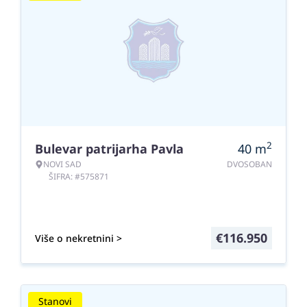
2
Bulevar patrijarha Pavla
40
m
NOVI SAD
DVOSOBAN
ŠIFRA: #575871
€
116.950
Više o nekretnini >
Stanovi