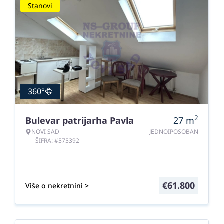
Stanovi
360°
2
Bulevar patrijarha Pavla
27
m
NOVI SAD
JEDNOIPOSOBAN
ŠIFRA: #575392
€
61.800
Više o nekretnini >