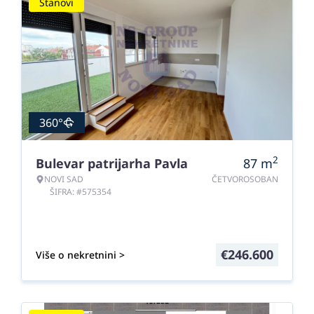
Stanovi
360°
2
Bulevar patrijarha Pavla
87
m
NOVI SAD
ČETVOROSOBAN
ŠIFRA: #575354
€
246.600
Više o nekretnini >