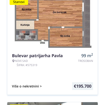
Stanovi
2
Bulevar patrijarha Pavla
99
m
NOVI SAD
TROSOBAN
ŠIFRA: #575319
€
195.700
Više o nekretnini >