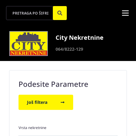
City Nekretnine
064/8222-129
Podesite Parametre
Još filtera
Vrsta nekretnine