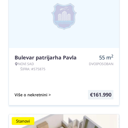
2
Bulevar patrijarha Pavla
55
m
NOVI SAD
DVOIPOSOBAN
ŠIFRA: #575875
€
161.990
Više o nekretnini >
Stanovi