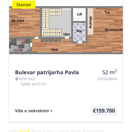
Stanovi
2
Bulevar patrijarha Pavla
52
m
NOVI SAD
DVOSOBAN
ŠIFRA: #575107
€
159.700
Više o nekretnini >