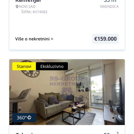
NOVI SAD
VIKENDICA
ŠIFRA: #574082
€
159.000
Više o nekretnini >
Stanovi
Ekskluzivno
360°
2