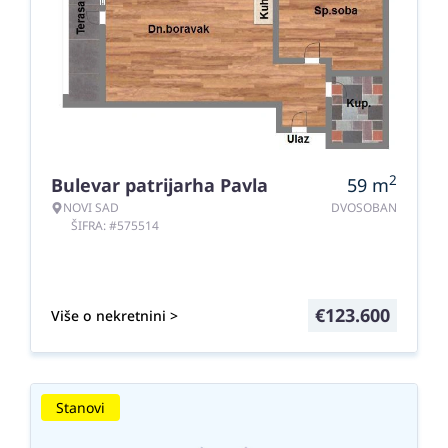
2
Bulevar patrijarha Pavla
59
m
NOVI SAD
DVOSOBAN
ŠIFRA: #575514
€
123.600
Više o nekretnini >
Stanovi