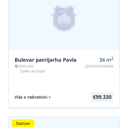
2
Bulevar patrijarha Pavla
34
m
NOVI SAD
JEDNOIPOSOBAN
ŠIFRA: #575864
€
99.330
Više o nekretnini >
Stanovi