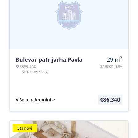
2
Bulevar patrijarha Pavla
29
m
NOVI SAD
GARSONJERA
ŠIFRA: #575867
€
86.340
Više o nekretnini >
Stanovi