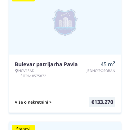
2
Bulevar patrijarha Pavla
45
m
NOVI SAD
JEDNOIPOSOBAN
ŠIFRA: #575872
€
133.270
Više o nekretnini >
Stanovi