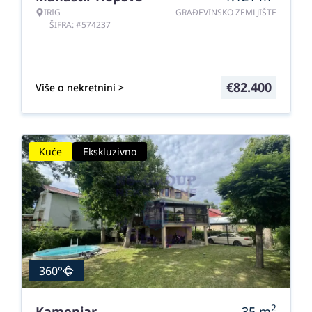
IRIG
GRAĐEVINSKO ZEMLJIŠTE
ŠIFRA: #574237
€
82.400
Više o nekretnini >
Kuće
Ekskluzivno
360°
2
Kamenjar
35
m