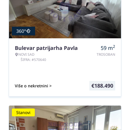
360°
2
Bulevar patrijarha Pavla
59
m
NOVI SAD
TROSOBAN
ŠIFRA: #570640
€
188.490
Više o nekretnini >
Stanovi