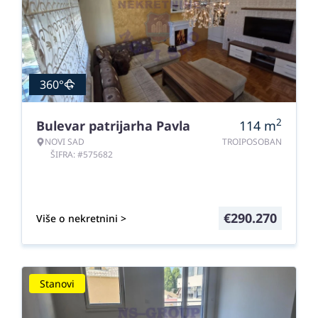
360°
2
Bulevar patrijarha Pavla
114
m
NOVI SAD
TROIPOSOBAN
ŠIFRA: #575682
€
290.270
Više o nekretnini >
Stanovi