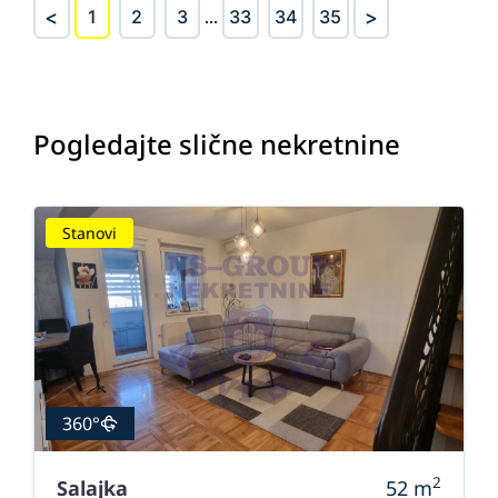
<
>
1
2
3
...
33
34
35
Pogledajte slične nekretnine
Stanovi
360°
2
Salajka
52
m