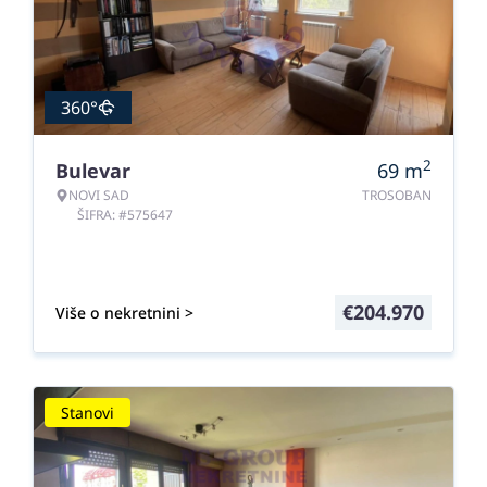
360°
2
Bulevar
69
m
NOVI SAD
TROSOBAN
ŠIFRA: #575647
€
204.970
Više o nekretnini >
Stanovi