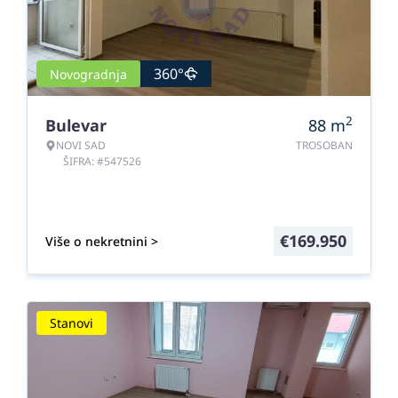
360°
Novogradnja
2
Bulevar
88
m
NOVI SAD
TROSOBAN
ŠIFRA: #547526
€
169.950
Više o nekretnini >
Stanovi