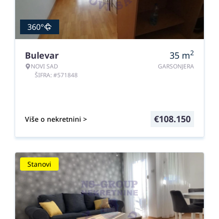
360°
2
Bulevar
35
m
NOVI SAD
GARSONJERA
ŠIFRA: #571848
€
108.150
Više o nekretnini >
Stanovi