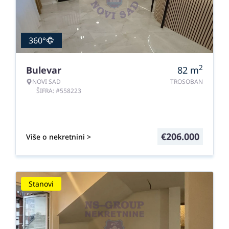
360°
2
Bulevar
82
m
NOVI SAD
TROSOBAN
ŠIFRA: #558223
€
206.000
Više o nekretnini >
Stanovi