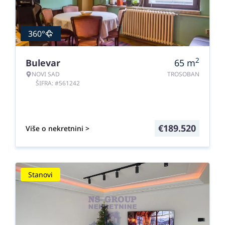
360°
2
Bulevar
65
m
NOVI SAD
TROSOBAN
ŠIFRA: #561242
€
189.520
Više o nekretnini >
Stanovi