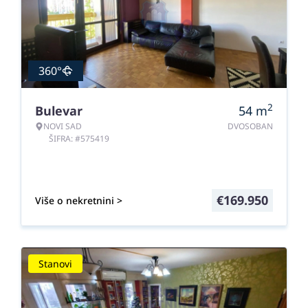
360°
2
Bulevar
54
m
NOVI SAD
DVOSOBAN
ŠIFRA: #575419
€
169.950
Više o nekretnini >
Stanovi