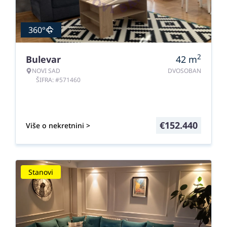
360°
2
Bulevar
42
m
NOVI SAD
DVOSOBAN
ŠIFRA: #571460
€
152.440
Više o nekretnini >
Stanovi