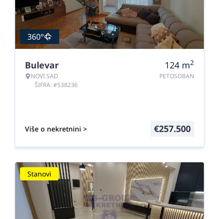
360°
2
Bulevar
124
m
NOVI SAD
PETOSOBAN
ŠIFRA: #538236
€
257.500
Više o nekretnini >
Stanovi