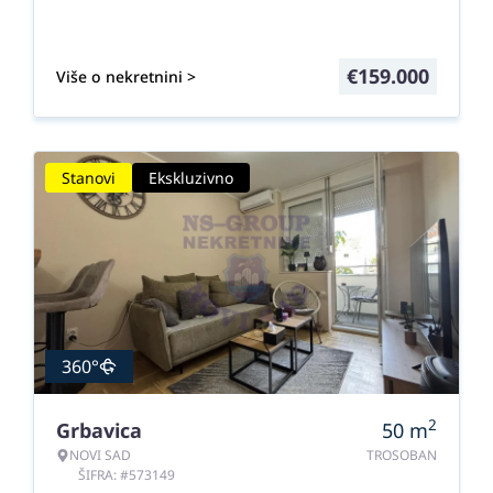
€
159.000
Više o nekretnini >
Stanovi
Ekskluzivno
360°
2
Grbavica
50
m
NOVI SAD
TROSOBAN
ŠIFRA: #573149