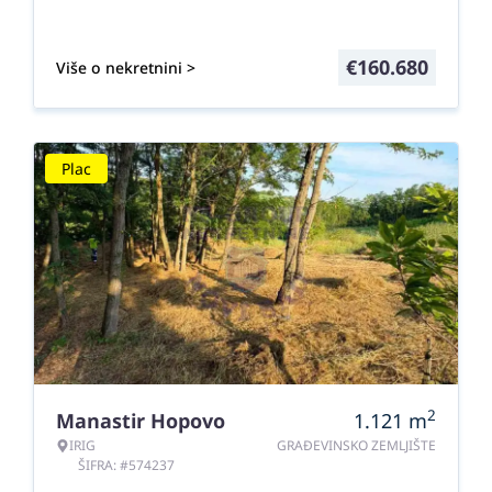
€
160.680
Više o nekretnini >
Plac
2
Manastir Hopovo
1.121
m
IRIG
GRAĐEVINSKO ZEMLJIŠTE
ŠIFRA: #574237