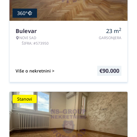
360°
2
Bulevar
23
m
NOVI SAD
GARSONJERA
ŠIFRA: #573950
€
90.000
Više o nekretnini >
Stanovi