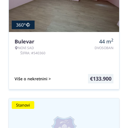
360°
2
Bulevar
44
m
NOVI SAD
DVOSOBAN
ŠIFRA: #540360
€
133.900
Više o nekretnini >
Stanovi