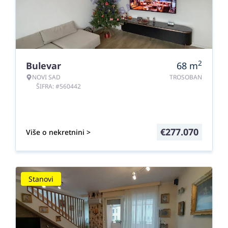
2
Bulevar
68
m
NOVI SAD
TROSOBAN
ŠIFRA: #560442
€
277.070
Više o nekretnini >
Stanovi