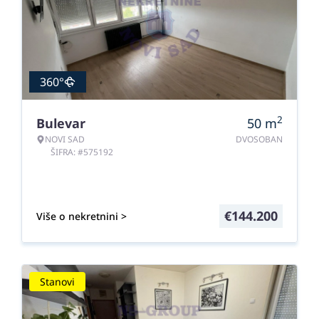
360°
2
Bulevar
50
m
NOVI SAD
DVOSOBAN
ŠIFRA: #575192
€
144.200
Više o nekretnini >
Stanovi