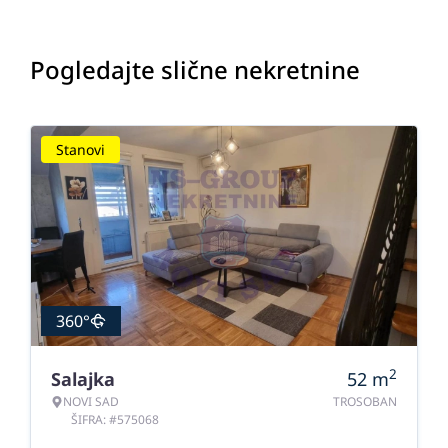
Pogledajte slične nekretnine
Stanovi
360°
2
Salajka
52
m
NOVI SAD
TROSOBAN
ŠIFRA: #575068