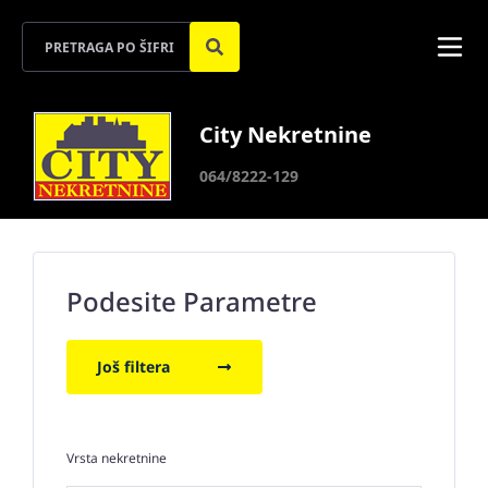
City Nekretnine
064/8222-129
Podesite Parametre
Još filtera
Vrsta nekretnine