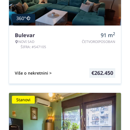
360°
2
Bulevar
91
m
NOVI SAD
ČETVOROIPOSOBAN
ŠIFRA: #547105
€
262.450
Više o nekretnini >
Stanovi