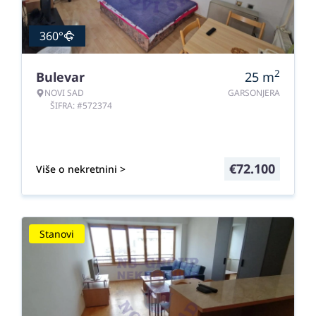
360°
2
Bulevar
25
m
NOVI SAD
GARSONJERA
ŠIFRA: #572374
€
72.100
Više o nekretnini >
Stanovi