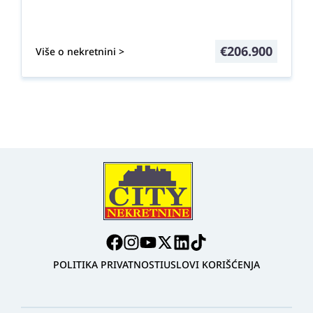
€
206.900
Više o nekretnini >
POLITIKA PRIVATNOSTI
USLOVI KORIŠĆENJA