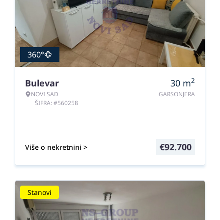
360°
2
Bulevar
30
m
NOVI SAD
GARSONJERA
ŠIFRA: #560258
€
92.700
Više o nekretnini >
Stanovi