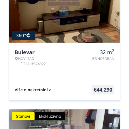
360°
2
Bulevar
32
m
NOVI SAD
JEDNOSOBAN
ŠIFRA: #574922
€
44.290
Više o nekretnini >
Stanovi
Ekskluzivno