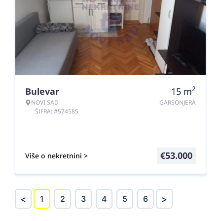
2
Bulevar
15
m
NOVI SAD
GARSONJERA
ŠIFRA: #574585
€
53.000
Više o nekretnini >
<
>
1
2
3
4
5
6