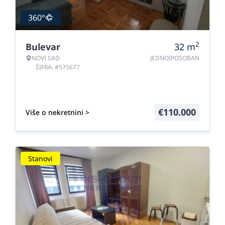
360°
2
Bulevar
32
m
NOVI SAD
JEDNOIPOSOBAN
ŠIFRA: #575677
€
110.000
Više o nekretnini >
Stanovi