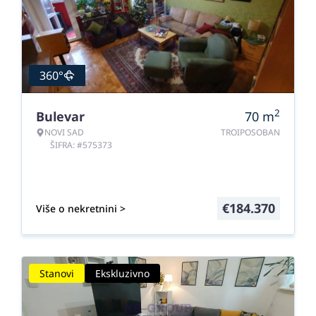
360°
2
Bulevar
70
m
NOVI SAD
TROIPOSOBAN
ŠIFRA: #575373
€
184.370
Više o nekretnini >
Stanovi
Ekskluzivno