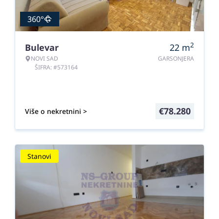
360°
2
Bulevar
22
m
NOVI SAD
GARSONJERA
ŠIFRA: #573164
€
78.280
Više o nekretnini >
Stanovi