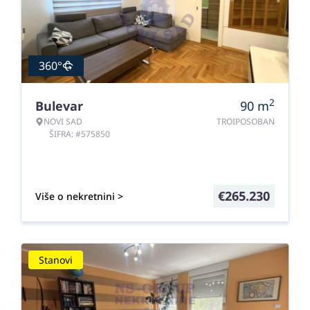
360°
2
Bulevar
90
m
NOVI SAD
TROIPOSOBAN
ŠIFRA: #575850
€
265.230
Više o nekretnini >
Stanovi