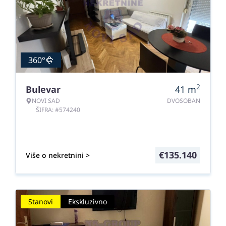
360°
2
Bulevar
41
m
NOVI SAD
DVOSOBAN
ŠIFRA: #574240
€
135.140
Više o nekretnini >
Stanovi
Ekskluzivno