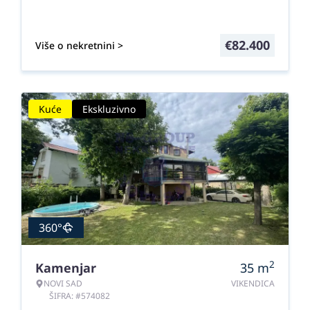
€
82.400
Više o nekretnini >
Kuće
Ekskluzivno
360°
2
Kamenjar
35
m
NOVI SAD
VIKENDICA
ŠIFRA: #574082