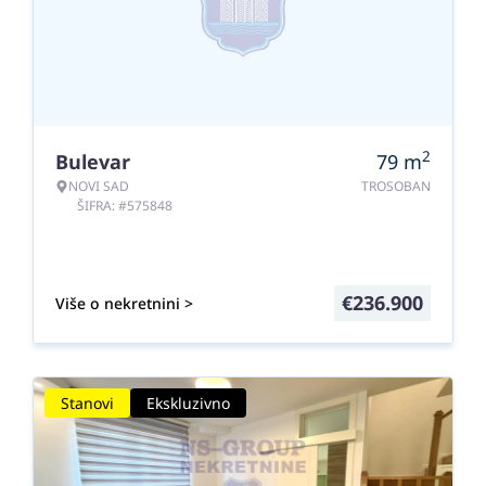
2
Bulevar
79
m
NOVI SAD
TROSOBAN
ŠIFRA: #575848
€
236.900
Više o nekretnini >
Stanovi
Ekskluzivno