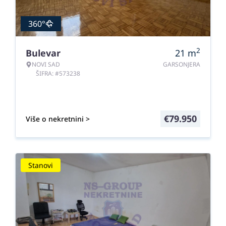
360°
2
Bulevar
21
m
NOVI SAD
GARSONJERA
ŠIFRA: #573238
€
79.950
Više o nekretnini >
Stanovi