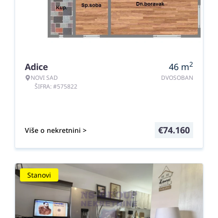
2
Adice
46
m
NOVI SAD
DVOSOBAN
ŠIFRA: #575822
€
74.160
Više o nekretnini >
Stanovi