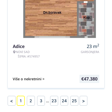
2
Adice
23
m
NOVI SAD
GARSONJERA
ŠIFRA: #574957
€
47.380
Više o nekretnini >
<
>
1
2
3
...
23
24
25