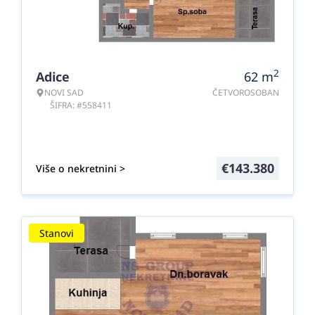
2
Adice
62
m
NOVI SAD
ČETVOROSOBAN
ŠIFRA: #558411
€
143.380
Više o nekretnini >
Stanovi