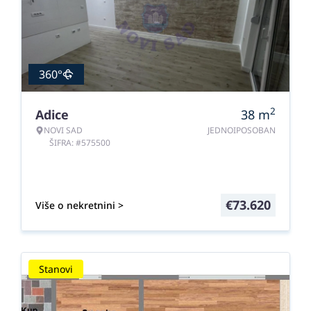
360°
2
Adice
38
m
NOVI SAD
JEDNOIPOSOBAN
ŠIFRA: #575500
€
73.620
Više o nekretnini >
Stanovi