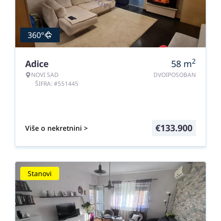
360°
2
Adice
58
m
NOVI SAD
DVOIPOSOBAN
ŠIFRA: #551445
€
133.900
Više o nekretnini >
Stanovi