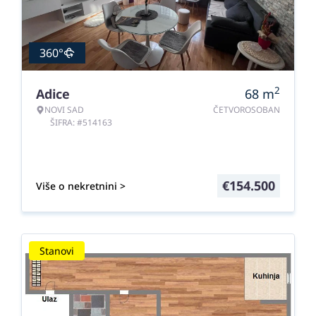
360°
2
Adice
68
m
NOVI SAD
ČETVOROSOBAN
ŠIFRA: #514163
€
154.500
Više o nekretnini >
Stanovi