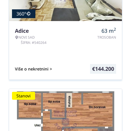
360°
2
Adice
63
m
NOVI SAD
TROSOBAN
ŠIFRA: #540264
€
144.200
Više o nekretnini >
Stanovi