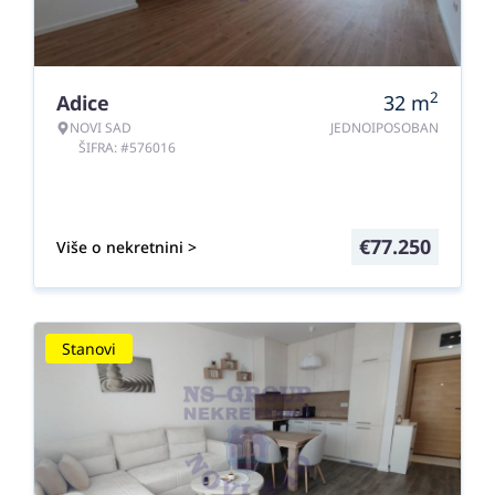
2
Adice
32
m
NOVI SAD
JEDNOIPOSOBAN
ŠIFRA: #576016
€
77.250
Više o nekretnini >
Stanovi