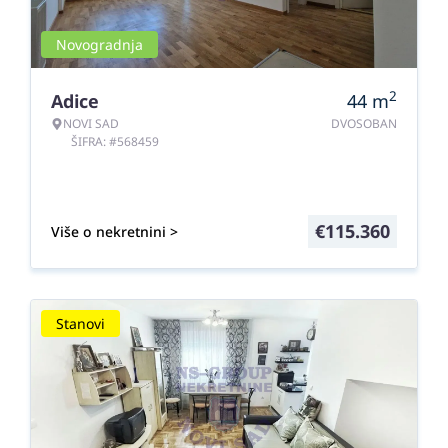
Novogradnja
2
Adice
44
m
NOVI SAD
DVOSOBAN
ŠIFRA: #568459
€
115.360
Više o nekretnini >
Stanovi