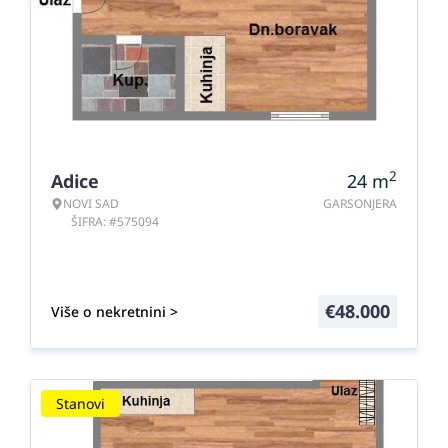
2
Adice
24
m
NOVI SAD
GARSONJERA
ŠIFRA: #575094
€
48.000
Više o nekretnini >
Stanovi