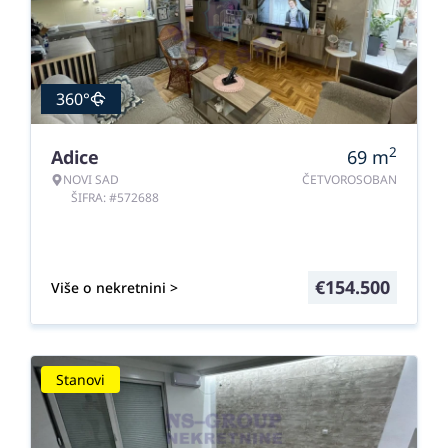
360°
2
Adice
69
m
NOVI SAD
ČETVOROSOBAN
ŠIFRA: #572688
€
154.500
Više o nekretnini >
Stanovi