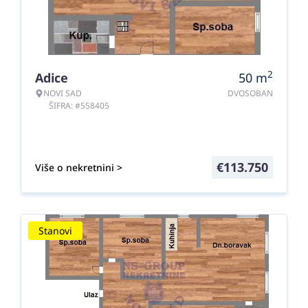
2
Adice
50
m
NOVI SAD
DVOSOBAN
ŠIFRA: #558405
€
113.750
Više o nekretnini >
Stanovi