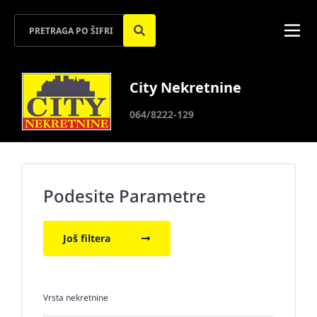
City Nekretnine
064/8222-129
Podesite Parametre
Još filtera
Vrsta nekretnine