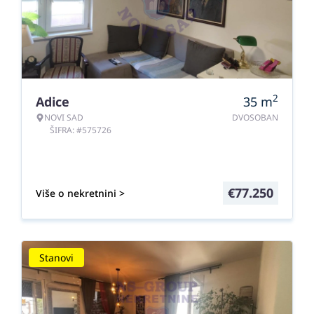
2
Adice
35
m
NOVI SAD
DVOSOBAN
ŠIFRA: #575726
€
77.250
Više o nekretnini >
Stanovi