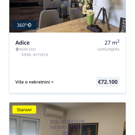
360°
2
Adice
27
m
NOVI SAD
GARSONJERA
ŠIFRA: #575818
€
72.100
Više o nekretnini >
Stanovi