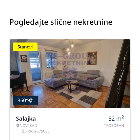
Pogledajte slične nekretnine
Stanovi
360°
2
Salajka
52
m
NOVI SAD
TROSOBAN
ŠIFRA: #575068