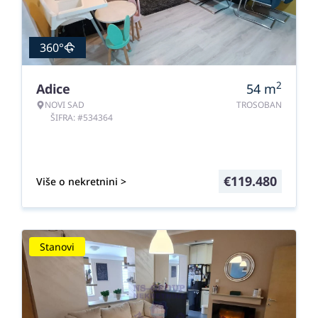
360°
2
Adice
54
m
NOVI SAD
TROSOBAN
ŠIFRA: #534364
€
119.480
Više o nekretnini >
Stanovi