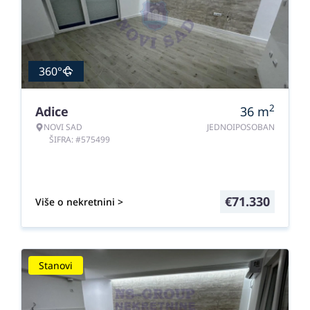
360°
2
Adice
36
m
NOVI SAD
JEDNOIPOSOBAN
ŠIFRA: #575499
€
71.330
Više o nekretnini >
Stanovi