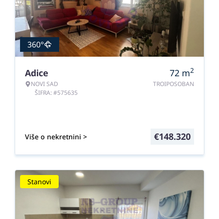
360°
2
Adice
72
m
NOVI SAD
TROIPOSOBAN
ŠIFRA: #575635
€
148.320
Više o nekretnini >
Stanovi