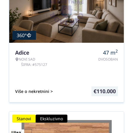
360°
2
Adice
47
m
NOVI SAD
DVOSOBAN
ŠIFRA: #575127
€
110.000
Više o nekretnini >
Stanovi
Ekskluzivno