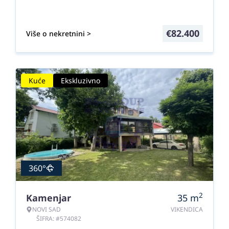
€
82.400
Više o nekretnini >
Kuće
Ekskluzivno
360°
2
Kamenjar
35
m
NOVI SAD
VIKENDICA
ŠIFRA: #574082