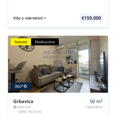
€
159.000
Više o nekretnini >
Stanovi
Ekskluzivno
360°
2
Grbavica
50
m
NOVI SAD
TROSOBAN
ŠIFRA: #573149