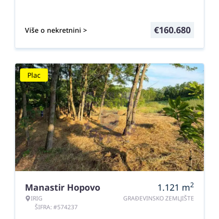
€
160.680
Više o nekretnini >
Plac
2
Manastir Hopovo
1.121
m
IRIG
GRAĐEVINSKO ZEMLJIŠTE
ŠIFRA: #574237