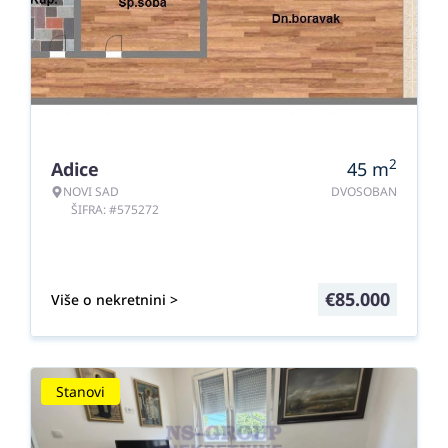
2
Adice
45
m
NOVI SAD
DVOSOBAN
ŠIFRA: #575272
€
85.000
Više o nekretnini >
Stanovi