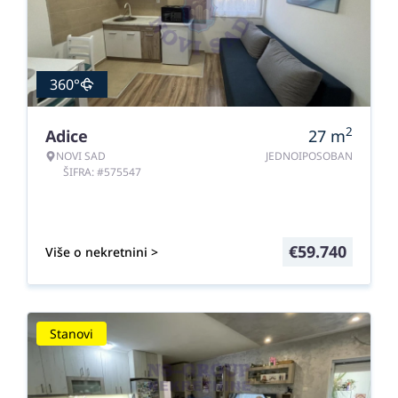
360°
2
Adice
27
m
NOVI SAD
JEDNOIPOSOBAN
ŠIFRA: #575547
€
59.740
Više o nekretnini >
Stanovi