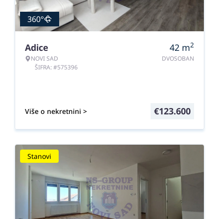
360°
2
Adice
42
m
NOVI SAD
DVOSOBAN
ŠIFRA: #575396
€
123.600
Više o nekretnini >
Stanovi