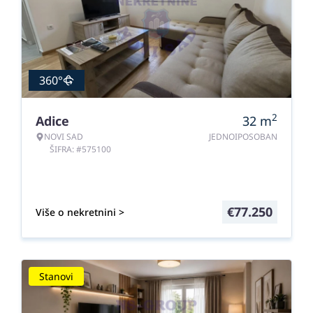
360°
2
Adice
32
m
NOVI SAD
JEDNOIPOSOBAN
ŠIFRA: #575100
€
77.250
Više o nekretnini >
Stanovi