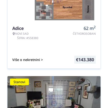
2
Adice
62
m
NOVI SAD
ČETVOROSOBAN
ŠIFRA: #558380
€
143.380
Više o nekretnini >
Stanovi