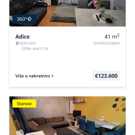
360°
2
Adice
41
m
NOVI SAD
DVOIPOSOBAN
ŠIFRA: #481178
€
123.600
Više o nekretnini >
Stanovi