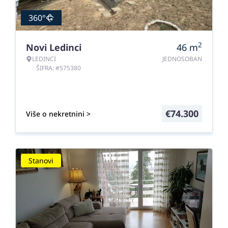
360°
2
Novi Ledinci
46
m
LEDINCI
JEDNOSOBAN
ŠIFRA: #575380
€
74.300
Više o nekretnini >
Stanovi