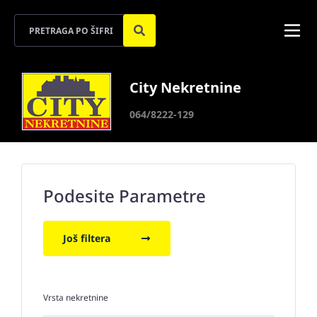
City Nekretnine
064/8222-129
Podesite Parametre
Još filtera
Vrsta nekretnine