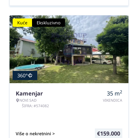
Kuće
Ekskluzivno
360°
2
Kamenjar
35
m
NOVI SAD
VIKENDICA
ŠIFRA: #574082
€
159.000
Više o nekretnini >