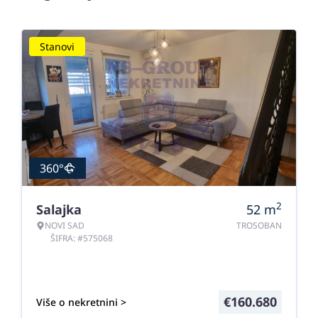
Stanovi
360°
2
Salajka
52
m
NOVI SAD
TROSOBAN
ŠIFRA: #575068
€
160.680
Više o nekretnini >