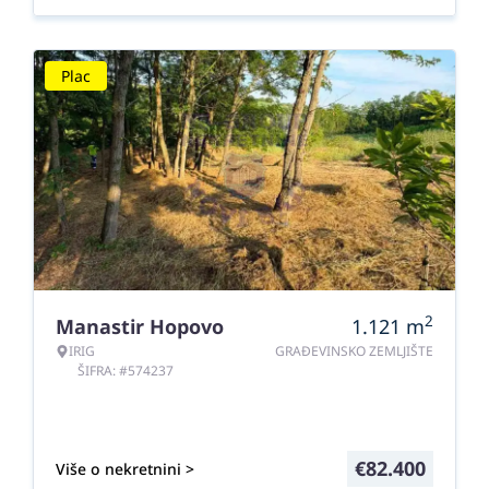
Plac
2
Manastir Hopovo
1.121
m
IRIG
GRAĐEVINSKO ZEMLJIŠTE
ŠIFRA: #574237
€
82.400
Više o nekretnini >