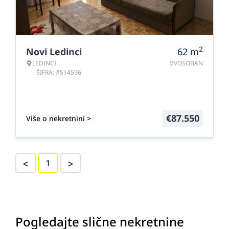
2
Novi Ledinci
62
m
LEDINCI
DVOSOBAN
ŠIFRA: #514596
€
87.550
Više o nekretnini >
<
>
1
Pogledajte slične nekretnine