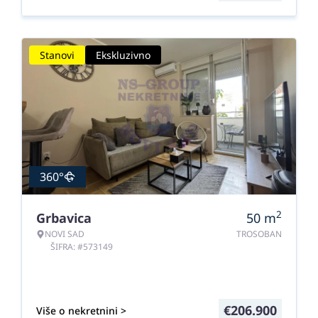
Stanovi
Ekskluzivno
360°
2
Grbavica
50
m
NOVI SAD
TROSOBAN
ŠIFRA: #573149
€
206.900
Više o nekretnini >