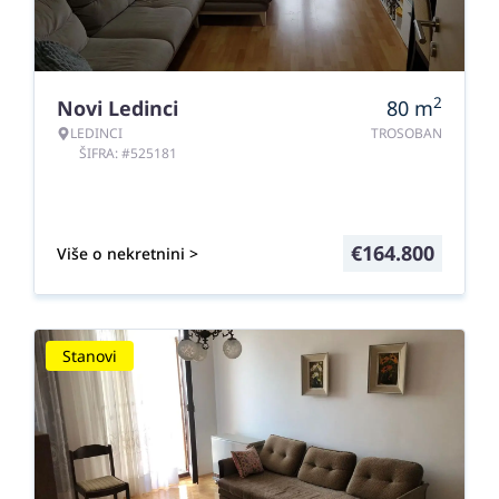
2
Novi Ledinci
80
m
LEDINCI
TROSOBAN
ŠIFRA: #525181
€
164.800
Više o nekretnini >
Stanovi