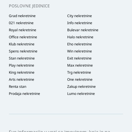
POSLOVNE JEDINICE
Grad nekretnine
City nekretnine
021 nekretnine
Info nekretnine
Royal nekretnine
Bulevar nekretnine
Office nekretnine
Halo nekretnine
Klub nekretnine
Eho nekretnine
Spens nekretnine
Win nekretnine
Stan nekretnine
Exit nekretnine
Play nekretnine
Max nekretnine
King nekretnine
Trg nekretnine
Arts nekretnine
One nekretnine
Renta stan
Zakup nekretnine
Prodaja nekretnine
Lumo nekretnine