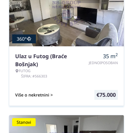
360°
2
Ulaz u Futog (Braće
35
m
JEDNOIPOSOBAN
Bošnjak)
FUTOG
ŠIFRA: #566303
€
75.000
Više o nekretnini >
Stanovi