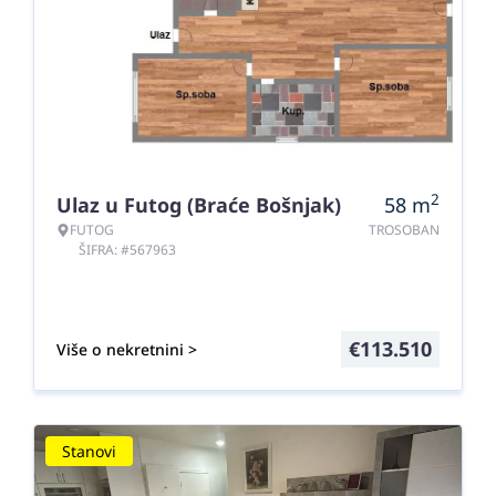
2
Ulaz u Futog (Braće Bošnjak)
58
m
FUTOG
TROSOBAN
ŠIFRA: #567963
€
113.510
Više o nekretnini >
Stanovi