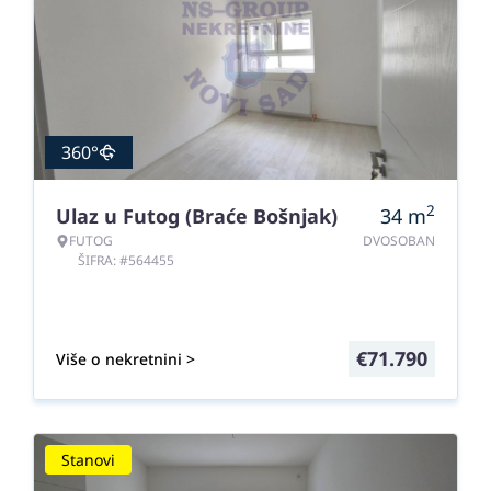
360°
2
Ulaz u Futog (Braće Bošnjak)
34
m
FUTOG
DVOSOBAN
ŠIFRA: #564455
€
71.790
Više o nekretnini >
Stanovi