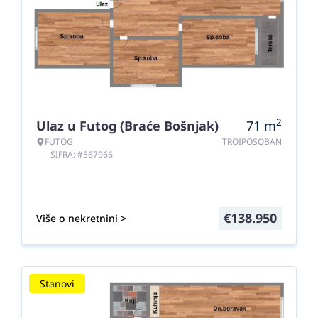
2
Ulaz u Futog (Braće Bošnjak)
71
m
FUTOG
TROIPOSOBAN
ŠIFRA: #567966
€
138.950
Više o nekretnini >
Stanovi