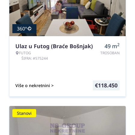
360°
2
Ulaz u Futog (Braće Bošnjak)
49
m
FUTOG
TROSOBAN
ŠIFRA: #575244
€
118.450
Više o nekretnini >
Stanovi