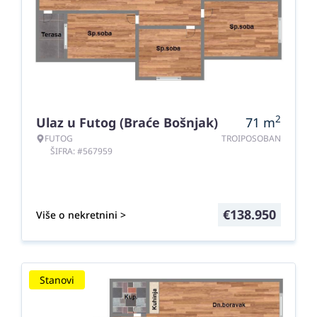
2
Ulaz u Futog (Braće Bošnjak)
71
m
FUTOG
TROIPOSOBAN
ŠIFRA: #567959
€
138.950
Više o nekretnini >
Stanovi