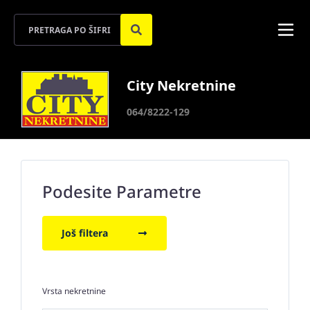
City Nekretnine
064/8222-129
Podesite Parametre
Još filtera
Vrsta nekretnine