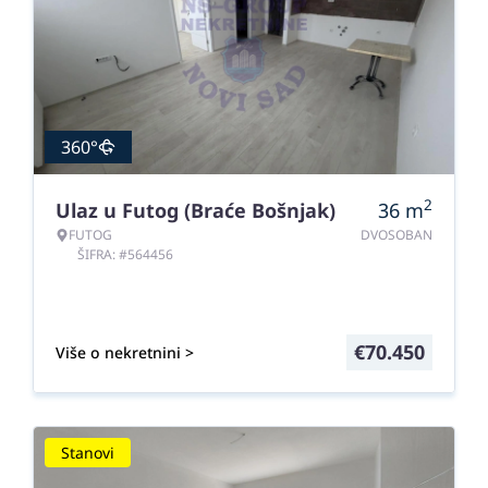
360°
2
Ulaz u Futog (Braće Bošnjak)
36
m
FUTOG
DVOSOBAN
ŠIFRA: #564456
€
70.450
Više o nekretnini >
Stanovi