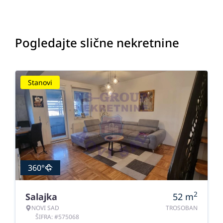
Pogledajte slične nekretnine
Stanovi
360°
2
Salajka
52
m
NOVI SAD
TROSOBAN
ŠIFRA: #575068