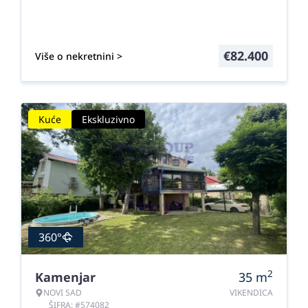
€
82.400
Više o nekretnini >
Kuće
Ekskluzivno
360°
2
Kamenjar
35
m
NOVI SAD
VIKENDICA
ŠIFRA: #574082