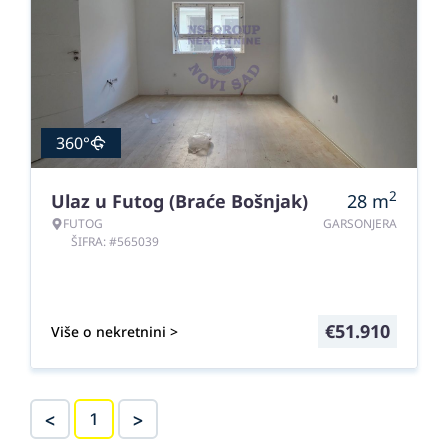
360°
2
Ulaz u Futog (Braće Bošnjak)
28
m
FUTOG
GARSONJERA
ŠIFRA: #565039
€
51.910
Više o nekretnini >
<
>
1