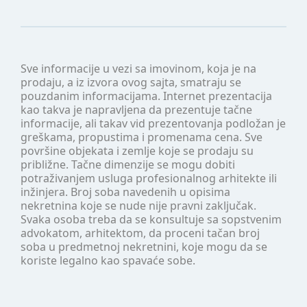
Sve informacije u vezi sa imovinom, koja je na
prodaju, a iz izvora ovog sajta, smatraju se
pouzdanim informacijama. Internet prezentacija
kao takva je napravljena da prezentuje tačne
informacije, ali takav vid prezentovanja podložan je
greškama, propustima i promenama cena. Sve
površine objekata i zemlje koje se prodaju su
približne. Tačne dimenzije se mogu dobiti
potraživanjem usluga profesionalnog arhitekte ili
inžinjera. Broj soba navedenih u opisima
nekretnina koje se nude nije pravni zaključak.
Svaka osoba treba da se konsultuje sa sopstvenim
advokatom, arhitektom, da proceni tačan broj
soba u predmetnoj nekretnini, koje mogu da se
koriste legalno kao spavaće sobe.