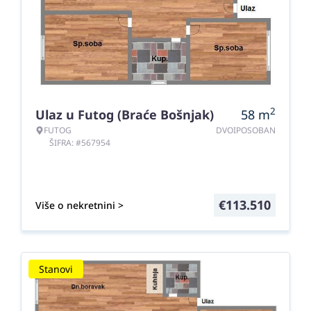
2
Ulaz u Futog (Braće Bošnjak)
58
m
FUTOG
DVOIPOSOBAN
ŠIFRA: #567954
€
113.510
Više o nekretnini >
Stanovi