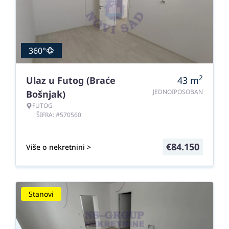
360°
2
Ulaz u Futog (Braće
43
m
JEDNOIPOSOBAN
Bošnjak)
FUTOG
ŠIFRA: #570560
€
84.150
Više o nekretnini >
Stanovi