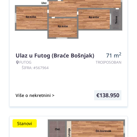
2
Ulaz u Futog (Braće Bošnjak)
71
m
FUTOG
TROIPOSOBAN
ŠIFRA: #567964
€
138.950
Više o nekretnini >
Stanovi