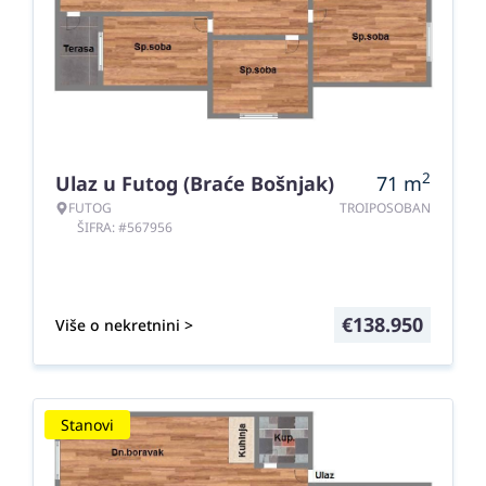
2
Ulaz u Futog (Braće Bošnjak)
71
m
FUTOG
TROIPOSOBAN
ŠIFRA: #567956
€
138.950
Više o nekretnini >
Stanovi