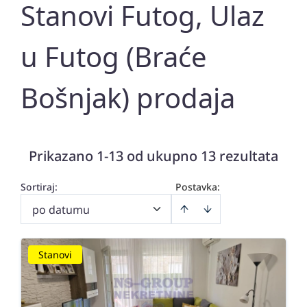
Stanovi Futog, Ulaz
u Futog (Braće
Bošnjak) prodaja
Prikazano 1-13 od ukupno 13 rezultata
Sortiraj
:
Postavka:
po datumu
Stanovi