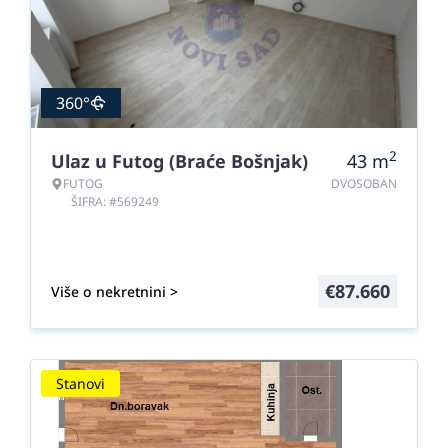
360°
2
Ulaz u Futog (Braće Bošnjak)
43
m
FUTOG
DVOSOBAN
ŠIFRA: #569249
€
87.660
Više o nekretnini >
Stanovi