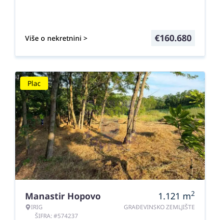
€
160.680
Više o nekretnini >
Plac
2
Manastir Hopovo
1.121
m
IRIG
GRAĐEVINSKO ZEMLJIŠTE
ŠIFRA: #574237