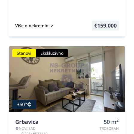
€
159.000
Više o nekretnini >
Stanovi
Ekskluzivno
360°
2
Grbavica
50
m
NOVI SAD
TROSOBAN
ŠIFRA: #573149