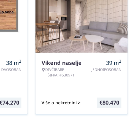
2
2
38
m
Vikend naselje
39
m
DVOSOBAN
DIVČIBARE
JEDNOIPOSOBAN
ŠIFRA: #530971
€
74.270
€
80.470
Više o nekretnini >