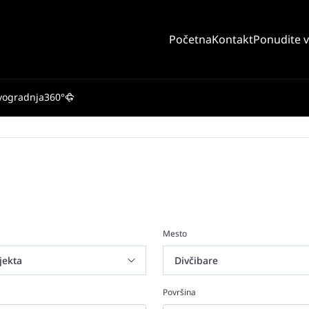
Početna
Kontakt
Ponudite 
vogradnja
360°
Mesto
Površina