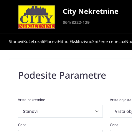
City Nekretnine
064/8222-129
Stanovi
Kuće
Lokali
Placevi
Hitno!
Ekskluzivno
Snižene cene
Lux
No
Podesite Parametre
Vrsta nekretnine
Vrsta objekta
Cena
Cena