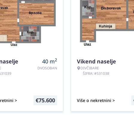
2
naselje
40
m
Vikend naselje
E
DVOSOBAN
DIVČIBARE
#531039
ŠIFRA: #531038
€
75.600
retnini >
Više o nekretnini >