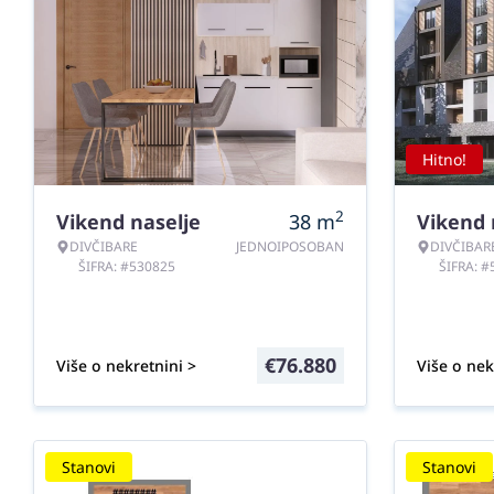
Hitno!
2
Vikend naselje
38
m
Vikend 
DIVČIBARE
JEDNOIPOSOBAN
DIVČIBAR
ŠIFRA: #530825
ŠIFRA: 
€
76.880
Više o nekretnini >
Više o nek
Stanovi
Stanovi