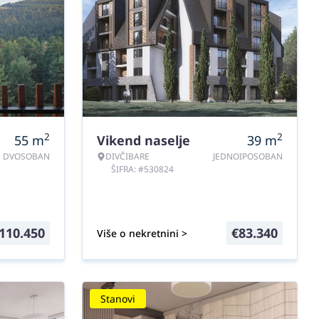
2
2
55
m
Vikend naselje
39
m
DVOSOBAN
DIVČIBARE
JEDNOIPOSOBAN
ŠIFRA: #530824
110.450
€
83.340
Više o nekretnini >
Stanovi