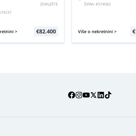
ZEMLJIŠTE
ŠIFRA: #574082
#574237
€
82.400
€
retnini >
Više o nekretnini >