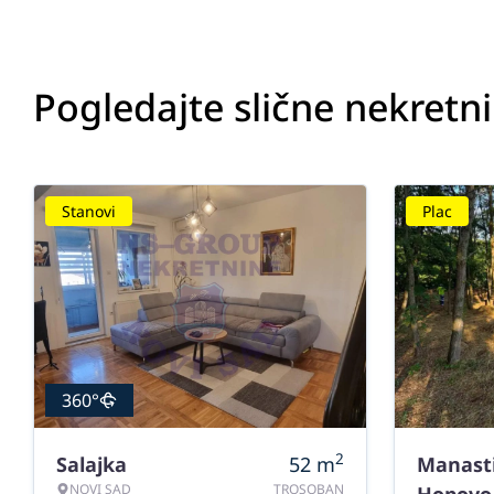
Pogledajte slične nekretn
Stanovi
Plac
360°
2
Salajka
52
m
Manast
NOVI SAD
TROSOBAN