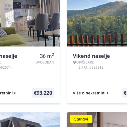
2
naselje
36
m
Vikend naselje
E
DVOSOBAN
DIVČIBARE
#562074
ŠIFRA: #526912
€
93.220
€
retnini >
Više o nekretnini >
Stanovi