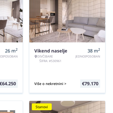
2
2
26
m
Vikend naselje
38
m
NOIPOSOBAN
DIVČIBARE
JEDNOIPOSOBAN
ŠIFRA: #530961
€
64.250
€
79.170
Više o nekretnini >
Stanovi