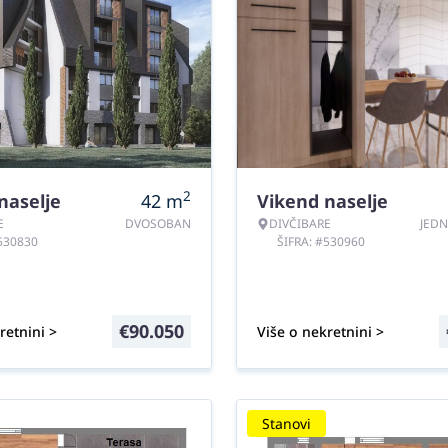
2
naselje
42
m
Vikend naselje
E
DVOSOBAN
DIVČIBARE
JED
#530830
ŠIFRA: #530960
€
90.050
retnini >
Više o nekretnini >
Stanovi