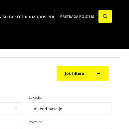
vašu nekretninu
Zaposleni
Još filtera
Lokacija
Vikend naselje
Površina