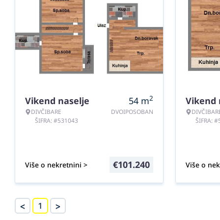
2
Vikend naselje
54
m
Vikend 
DIVČIBARE
DVOIPOSOBAN
DIVČIBAR
ŠIFRA: #531043
ŠIFRA: 
€
101.240
Više o nekretnini >
Više o nek
<
>
1