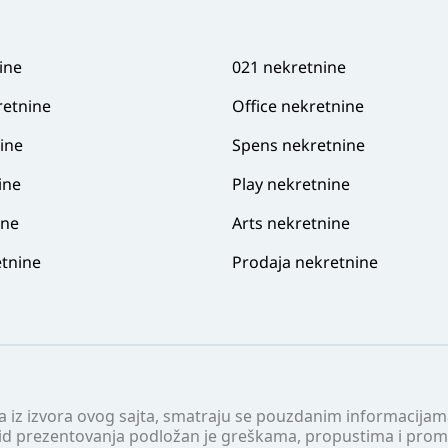
ine
021 nekretnine
retnine
Office nekretnine
ine
Spens nekretnine
ine
Play nekretnine
ine
Arts nekretnine
tnine
Prodaja nekretnine
 a iz izvora ovog sajta, smatraju se pouzdanim informacijama
v vid prezentovanja podložan je greškama, propustima i pro