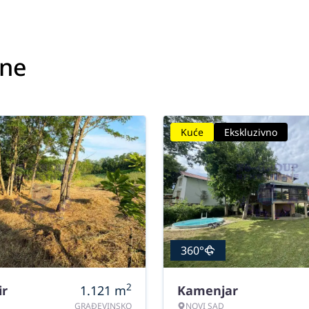
ine
Kuće
Ekskluzivno
360°
2
ir
1.121
m
Kamenjar
GRAĐEVINSKO
NOVI SAD