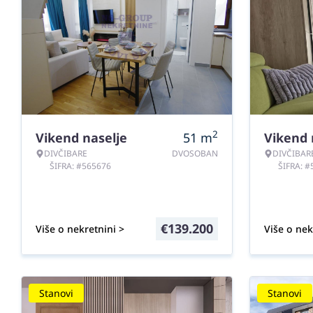
2
Vikend naselje
51
m
Vikend 
DIVČIBARE
DVOSOBAN
DIVČIBAR
ŠIFRA: #565676
ŠIFRA: 
€
139.200
Više o nekretnini >
Više o nek
Stanovi
Stanovi