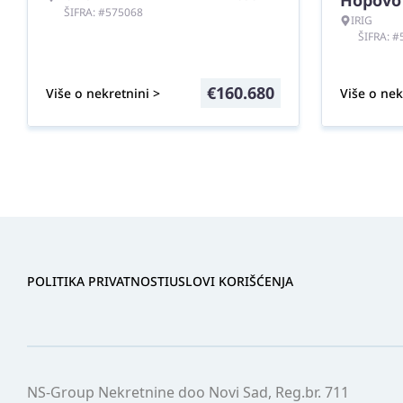
Hopovo
ŠIFRA: #575068
IRIG
ŠIFRA: 
€
160.680
Više o nekretnini >
Više o nek
POLITIKA PRIVATNOSTI
USLOVI KORIŠĆENJA
NS-Group Nekretnine doo Novi Sad, Reg.br. 711