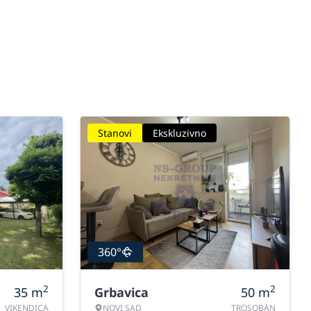
Stanovi
Ekskluzivno
360°
2
2
35
m
Grbavica
50
m
VIKENDICA
NOVI SAD
TROSOBAN