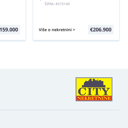
ŠIFRA: #573149
159.000
€
206.900
Više o nekretnini >