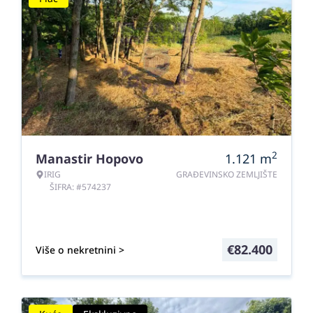
2
Manastir Hopovo
1.121
m
IRIG
GRAĐEVINSKO ZEMLJIŠTE
ŠIFRA: #574237
€
82.400
Više o nekretnini >