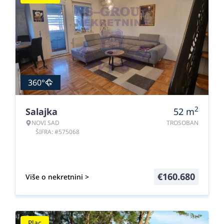
360°
2
Salajka
52
m
NOVI SAD
TROSOBAN
ŠIFRA: #575068
€
160.680
Više o nekretnini >
Plac