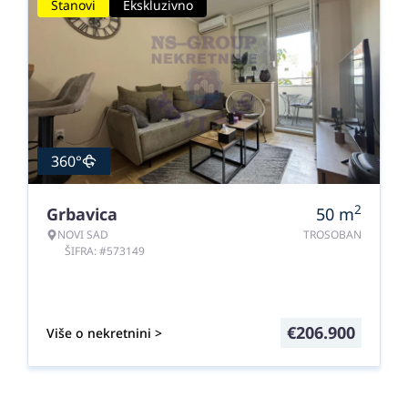
Stanovi
Ekskluzivno
360°
2
Grbavica
50
m
NOVI SAD
TROSOBAN
ŠIFRA: #573149
€
206.900
Više o nekretnini >