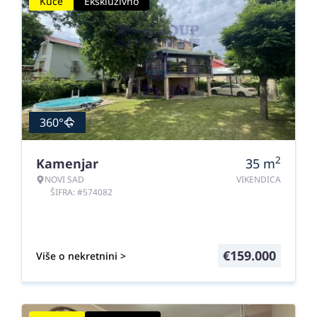
Kuće
Ekskluzivno
360°
2
Kamenjar
35
m
NOVI SAD
VIKENDICA
ŠIFRA: #574082
€
159.000
Više o nekretnini >