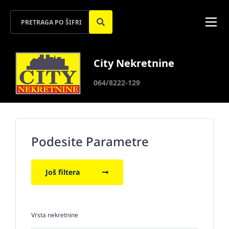
City Nekretnine
064/8222-129
Podesite Parametre
Još filtera
Vrsta nekretnine