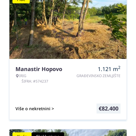
2
Manastir Hopovo
1.121
m
IRIG
GRAĐEVINSKO ZEMLJIŠTE
ŠIFRA: #574237
€
82.400
Više o nekretnini >