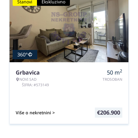
Stanovi
Ekskluzivno
360°
2
Grbavica
50
m
NOVI SAD
TROSOBAN
ŠIFRA: #573149
€
206.900
Više o nekretnini >