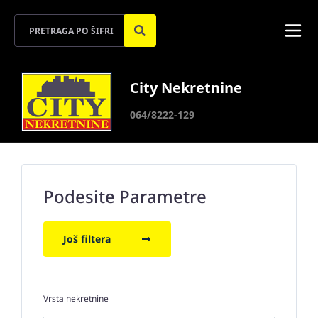
City Nekretnine
064/8222-129
Podesite Parametre
Još filtera
Vrsta nekretnine