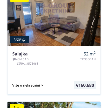
360°
2
Salajka
52
m
NOVI SAD
TROSOBAN
ŠIFRA: #575068
€
160.680
Više o nekretnini >
Plac