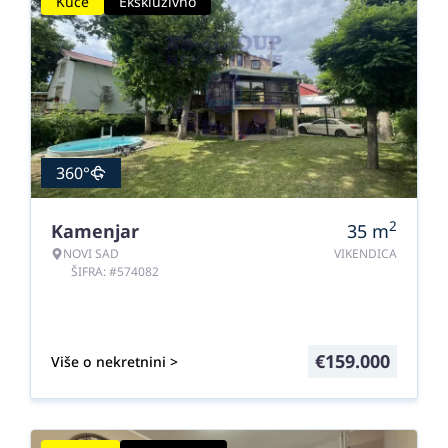
Kuće
Ekskluzivno
360°
2
Kamenjar
35
m
NOVI SAD
VIKENDICA
ŠIFRA: #574082
€
159.000
Više o nekretnini >