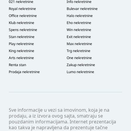
021 nekretnine
Info nekretnine
Royal nekretnine
Bulevar nekretnine
Office nekretnine
Halo nekretnine
Klub nekretnine
Eho nekretnine
Spens nekretnine
Win nekretnine
Stan nekretnine
Exit nekretnine
Play nekretnine
Max nekretnine
King nekretnine
Trg nekretnine
Arts nekretnine
One nekretnine
Renta stan
Zakup nekretnine
Prodaja nekretnine
Lumo nekretnine
Sve informacije u vezi sa imovinom, koja je na
prodaju, a iz izvora ovog sajta, smatraju se
pouzdanim informacijama. Internet prezentacija
kao takva je napravljena da prezentuje tačne