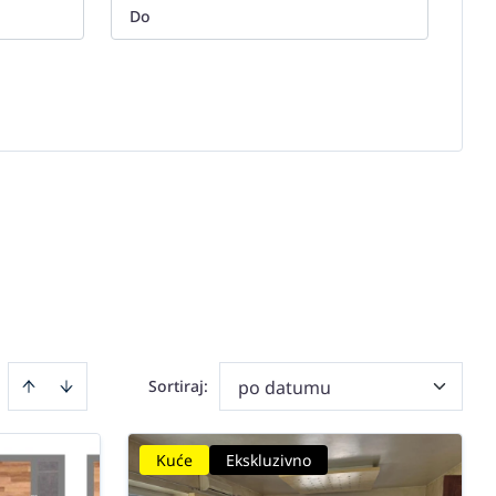
Sortiraj
:
po datumu
Kuće
Ekskluzivno