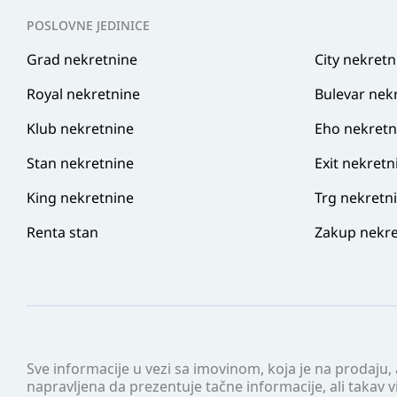
POSLOVNE JEDINICE
Grad nekretnine
City nekretn
Royal nekretnine
Bulevar nek
Klub nekretnine
Eho nekretn
Stan nekretnine
Exit nekretn
King nekretnine
Trg nekretn
Renta stan
Zakup nekre
Sve informacije u vezi sa imovinom, koja je na prodaju,
napravljena da prezentuje tačne informacije, ali taka