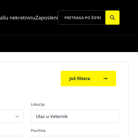
vašu nekretninu
Zaposleni
Još filtera
Lokacija
Ulaz u Veternik
Površina