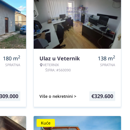
2
2
180
m
Ulaz u Veternik
138
m
SPRATNA
VETERNIK
SPRATNA
ŠIFRA: #560090
309.000
€
329.600
Više o nekretnini >
Kuće