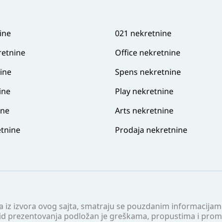
ine
021 nekretnine
retnine
Office nekretnine
ine
Spens nekretnine
ine
Play nekretnine
ine
Arts nekretnine
tnine
Prodaja nekretnine
 a iz izvora ovog sajta, smatraju se pouzdanim informacijama
v vid prezentovanja podložan je greškama, propustima i pro