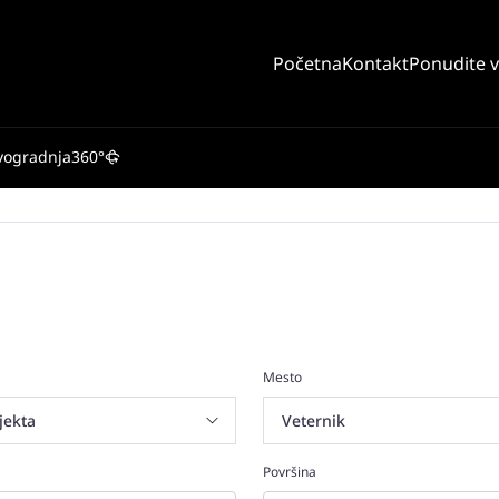
Početna
Kontakt
Ponudite 
vogradnja
360°
Mesto
Površina