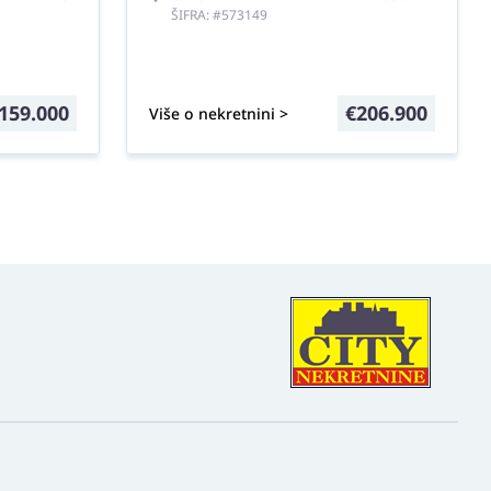
ŠIFRA: #573149
159.000
€
206.900
Više o nekretnini >