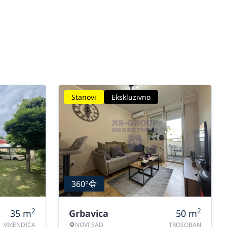
Stanovi
Ekskluzivno
360°
2
2
35
m
Grbavica
50
m
VIKENDICA
NOVI SAD
TROSOBAN