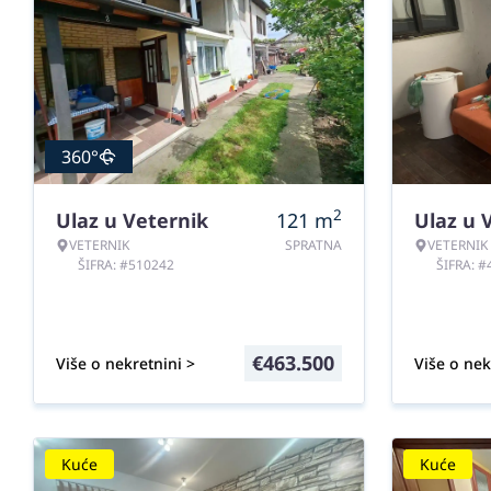
360°
2
Ulaz u Veternik
121
m
Ulaz u 
VETERNIK
SPRATNA
VETERNIK
ŠIFRA: #510242
ŠIFRA: 
€
463.500
Više o nekretnini >
Više o nek
Kuće
Kuće