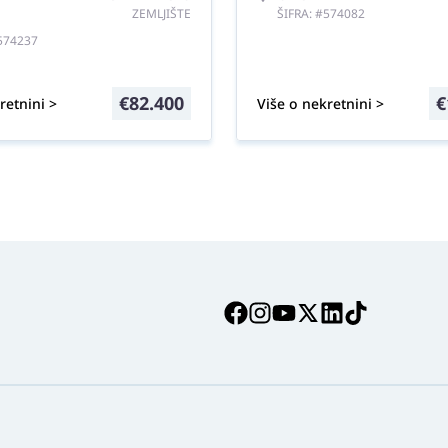
ZEMLJIŠTE
ŠIFRA: #574082
#574237
€
82.400
€
retnini >
Više o nekretnini >