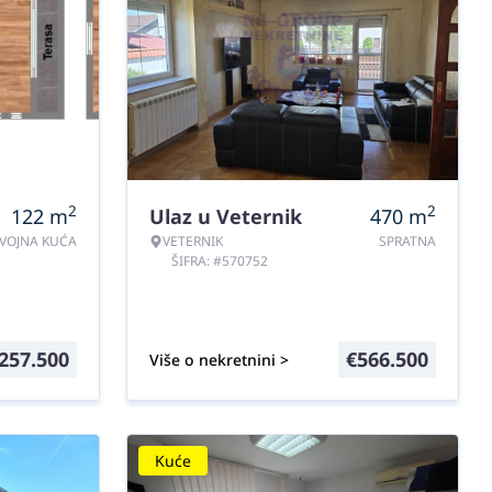
2
2
122
m
Ulaz u Veternik
470
m
VOJNA KUĆA
VETERNIK
SPRATNA
ŠIFRA: #570752
257.500
€
566.500
Više o nekretnini >
Kuće