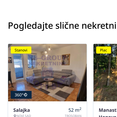
Pogledajte slične nekretn
Stanovi
Plac
360°
2
Salajka
52
m
Manast
NOVI SAD
TROSOBAN