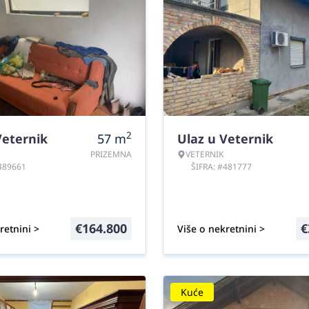
2
Veternik
57
m
Ulaz u Veternik
PRIZEMNA
VETERNIK
#489661
ŠIFRA: #481777
€
164.800
€
retnini >
Više o nekretnini >
Kuće