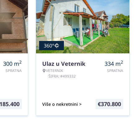
360°
2
2
300
m
Ulaz u Veternik
334
m
SPRATNA
VETERNIK
SPRATNA
ŠIFRA: #499332
185.400
€
370.800
Više o nekretnini >