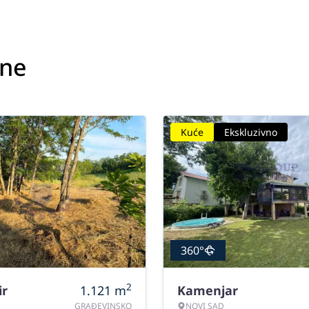
ine
Kuće
Ekskluzivno
360°
2
ir
1.121
m
Kamenjar
GRAĐEVINSKO
NOVI SAD