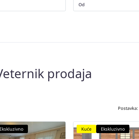
Veternik prodaja
Postavka:
Ekskluzivno
Kuće
Ekskluzivno