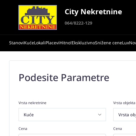
City Nekretnine
064/8222-129
Stanovi
Kuće
Lokali
Placevi
Hitno!
Ekskluzivno
Snižene cene
Lux
No
Podesite Parametre
Vrsta nekretnine
Vrsta objekta
Cena
Cena