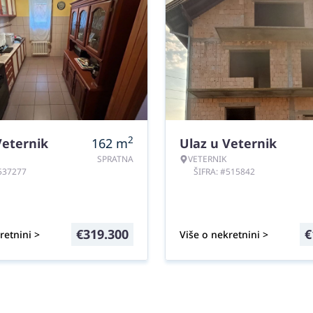
2
Veternik
162
m
Ulaz u Veternik
SPRATNA
VETERNIK
#537277
ŠIFRA: #515842
€
319.300
€
retnini >
Više o nekretnini >