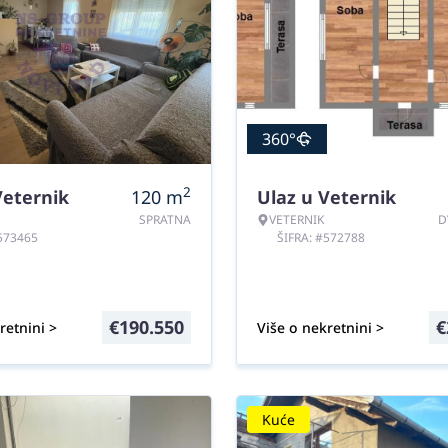
360°
2
Veternik
120
m
Ulaz u Veternik
SPRATNA
VETERNIK
D
#573465
ŠIFRA: #572788
€
190.550
€
retnini >
Više o nekretnini >
Kuće