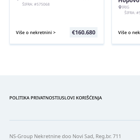
Hopovo
ŠIFRA: #575068
IRIG
ŠIFRA: 
€
160.680
Više o nekretnini >
Više o nek
POLITIKA PRIVATNOSTI
USLOVI KORIŠĆENJA
NS-Group Nekretnine doo Novi Sad, Reg.br. 711