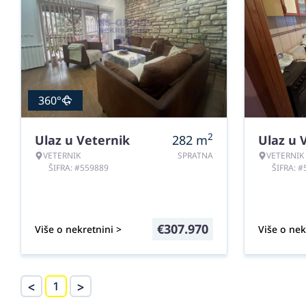
360°
2
Ulaz u Veternik
282
m
Ulaz u 
VETERNIK
SPRATNA
VETERNIK
ŠIFRA: #559889
ŠIFRA: 
€
307.970
Više o nekretnini >
Više o nek
<
>
1