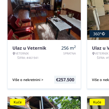
360°
2
Ulaz u Veternik
256
m
Ulaz u 
VETERNIK
SPRATNA
VETERNIK
ŠIFRA: #461941
ŠIFRA: 
€
257.500
Više o nekretnini >
Više o nek
Kuće
Kuće