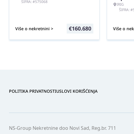
ŠIFRA: #575068
IRIG
ŠIFRA: 
€
160.680
Više o nekretnini >
Više o nek
POLITIKA PRIVATNOSTI
USLOVI KORIŠĆENJA
NS-Group Nekretnine doo Novi Sad, Reg.br. 711