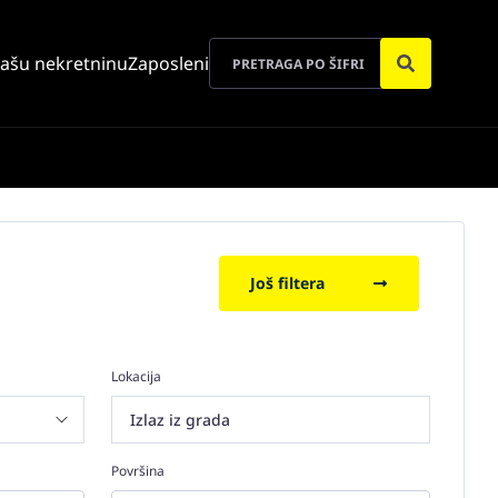
vašu nekretninu
Zaposleni
Još filtera
Lokacija
Izlaz iz grada
Površina