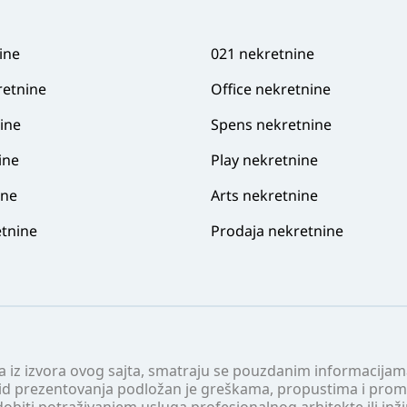
ine
021 nekretnine
retnine
Office nekretnine
ine
Spens nekretnine
ine
Play nekretnine
ine
Arts nekretnine
tnine
Prodaja nekretnine
 a iz izvora ovog sajta, smatraju se pouzdanim informacijama
v vid prezentovanja podložan je greškama, propustima i pro