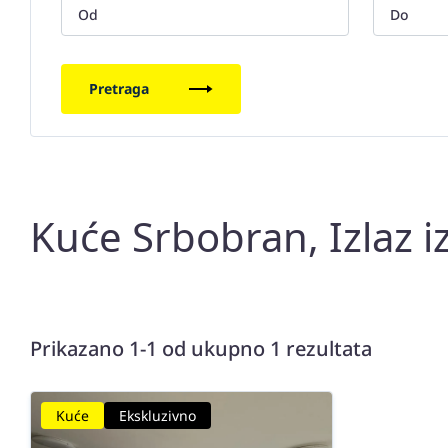
Pretraga
Kuće Srbobran, Izlaz i
Prikazano 1-1 od ukupno 1 rezultata
Kuće
Ekskluzivno