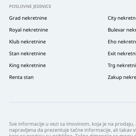
POSLOVNE JEDINICE
Grad nekretnine
City nekretn
Royal nekretnine
Bulevar nek
Klub nekretnine
Eho nekretn
Stan nekretnine
Exit nekretn
King nekretnine
Trg nekretn
Renta stan
Zakup nekre
Sve informacije u vezi sa imovinom, koja je na prodaju,
napravljena da prezentuje tačne informacije, ali taka