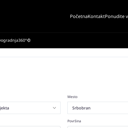
Početna
Kontakt
Ponudite 
vogradnja
360°
Mesto
Površina