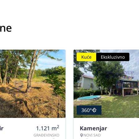
ine
Kuće
Ekskluzivno
360°
2
ir
1.121
m
Kamenjar
GRAĐEVINSKO
NOVI SAD