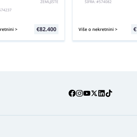
ZEMLJIŠTE
ŠIFRA: #574082
#574237
€
82.400
€
retnini >
Više o nekretnini >