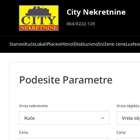
City Nekretnine
064/8222-129
Stanovi
Kuće
Lokali
Placevi
Hitno!
Ekskluzivno
Snižene cene
Lux
No
Podesite Parametre
Vrsta nekretnine
Vrsta objekta
Cena
Cena