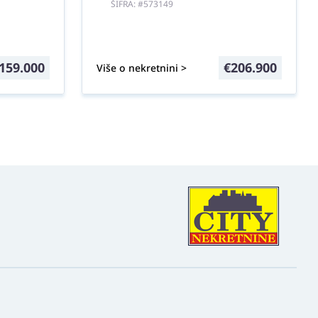
ŠIFRA: #573149
159.000
€
206.900
Više o nekretnini >