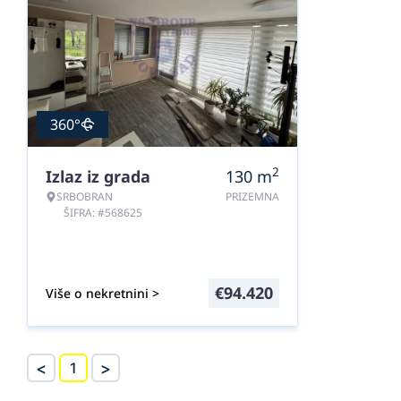
360°
2
Izlaz iz grada
130
m
SRBOBRAN
PRIZEMNA
ŠIFRA: #568625
€
94.420
Više o nekretnini >
<
>
1