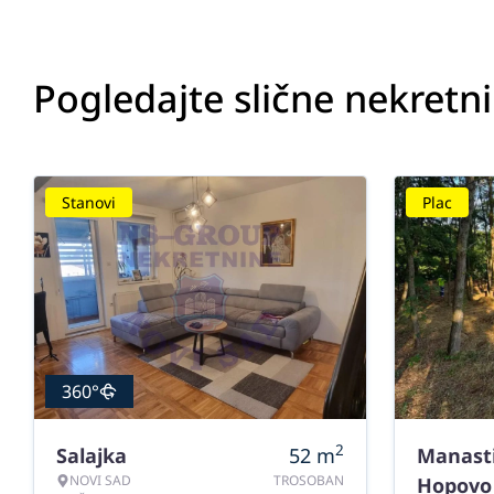
Pogledajte slične nekretn
Stanovi
Plac
360°
2
Salajka
52
m
Manast
NOVI SAD
TROSOBAN
Hopovo