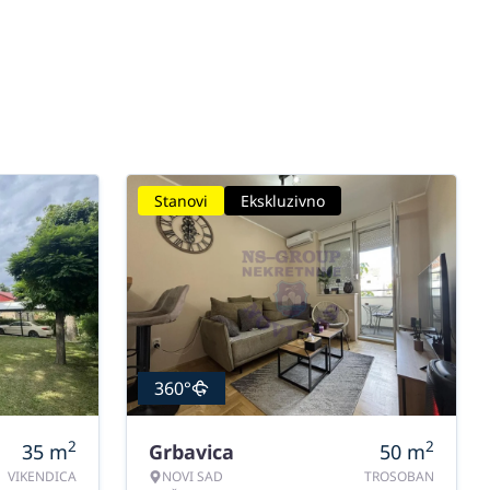
Stanovi
Ekskluzivno
360°
2
2
35
m
Grbavica
50
m
VIKENDICA
NOVI SAD
TROSOBAN