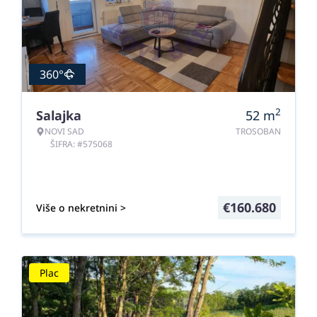
360°
2
Salajka
52
m
NOVI SAD
TROSOBAN
ŠIFRA: #575068
€
160.680
Više o nekretnini >
Plac