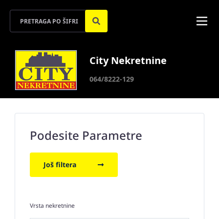
City Nekretnine
064/8222-129
Podesite Parametre
Još filtera
Vrsta nekretnine