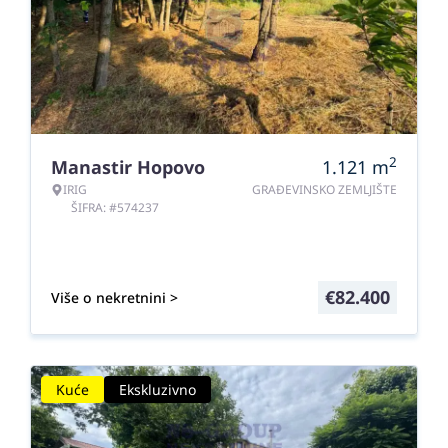
2
Manastir Hopovo
1.121
m
IRIG
GRAĐEVINSKO ZEMLJIŠTE
ŠIFRA: #574237
€
82.400
Više o nekretnini >
Kuće
Ekskluzivno