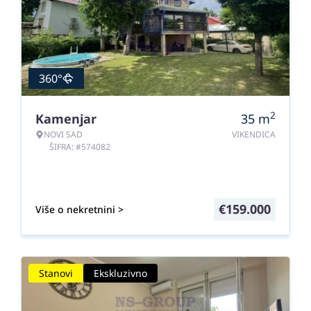
360°
2
Kamenjar
35
m
NOVI SAD
VIKENDICA
ŠIFRA: #574082
€
159.000
Više o nekretnini >
Stanovi
Ekskluzivno