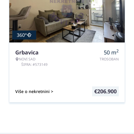
360°
2
Grbavica
50
m
NOVI SAD
TROSOBAN
ŠIFRA: #573149
€
206.900
Više o nekretnini >