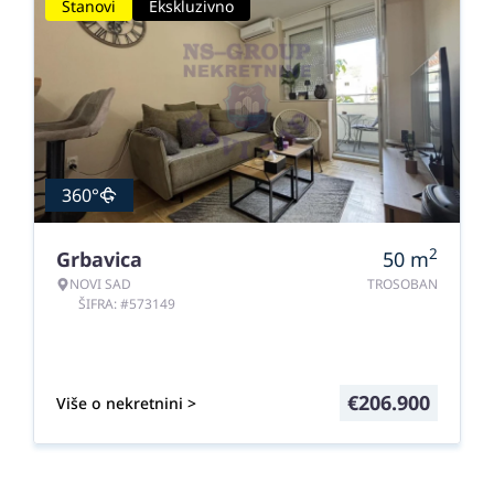
Stanovi
Ekskluzivno
360°
2
Grbavica
50
m
NOVI SAD
TROSOBAN
ŠIFRA: #573149
€
206.900
Više o nekretnini >