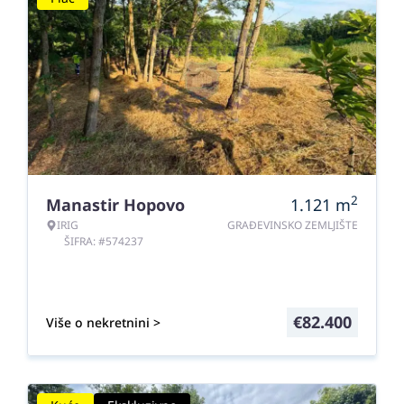
2
Manastir Hopovo
1.121
m
IRIG
GRAĐEVINSKO ZEMLJIŠTE
ŠIFRA: #574237
€
82.400
Više o nekretnini >