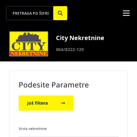
City Nekretnine
064/8222-129
Podesite Parametre
Još filtera
Vrsta nekretnine