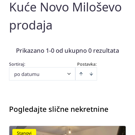
Kuće Novo Miloševo
prodaja
Prikazano 1-0 od ukupno 0 rezultata
Sortiraj
:
Postavka:
po datumu
Pogledajte slične nekretnine
Stanovi