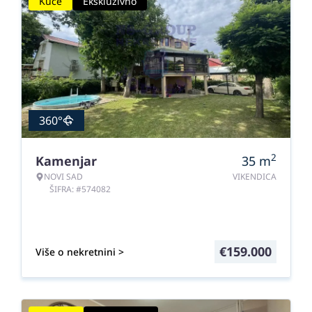
Kuće
Ekskluzivno
360°
2
Kamenjar
35
m
NOVI SAD
VIKENDICA
ŠIFRA: #574082
€
159.000
Više o nekretnini >