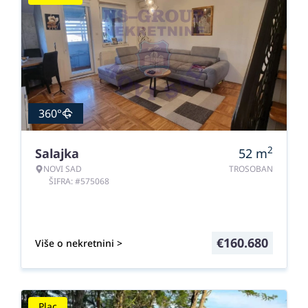
360°
2
Salajka
52
m
NOVI SAD
TROSOBAN
ŠIFRA: #575068
€
160.680
Više o nekretnini >
Plac