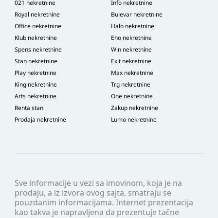
021 nekretnine
Info nekretnine
Royal nekretnine
Bulevar nekretnine
Office nekretnine
Halo nekretnine
Klub nekretnine
Eho nekretnine
Spens nekretnine
Win nekretnine
Stan nekretnine
Exit nekretnine
Play nekretnine
Max nekretnine
King nekretnine
Trg nekretnine
Arts nekretnine
One nekretnine
Renta stan
Zakup nekretnine
Prodaja nekretnine
Lumo nekretnine
Sve informacije u vezi sa imovinom, koja je na
prodaju, a iz izvora ovog sajta, smatraju se
pouzdanim informacijama. Internet prezentacija
kao takva je napravljena da prezentuje tačne