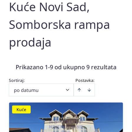
Kuće Novi Sad,
Somborska rampa
prodaja
Prikazano 1-9 od ukupno 9 rezultata
Sortiraj
:
Postavka:
po datumu
Kuće