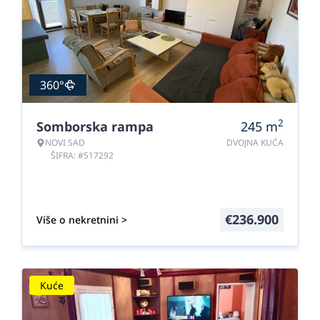
360°
2
Somborska rampa
245
m
NOVI SAD
DVOJNA KUĆA
ŠIFRA: #517292
€
236.900
Više o nekretnini >
Kuće