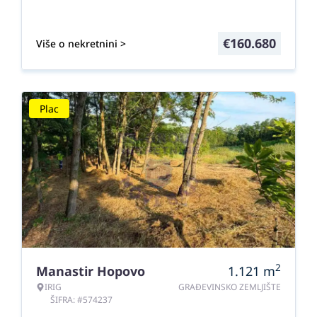
€
160.680
Više o nekretnini >
Plac
2
Manastir Hopovo
1.121
m
IRIG
GRAĐEVINSKO ZEMLJIŠTE
ŠIFRA: #574237