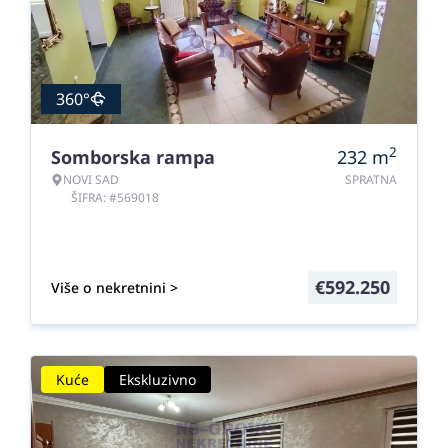
360°
2
Somborska rampa
232
m
NOVI SAD
SPRATNA
ŠIFRA: #569018
€
592.250
Više o nekretnini >
Kuće
Ekskluzivno