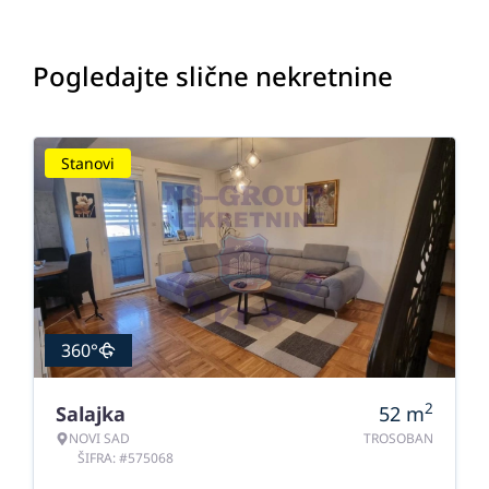
Pogledajte slične nekretnine
Stanovi
360°
2
Salajka
52
m
NOVI SAD
TROSOBAN
ŠIFRA: #575068