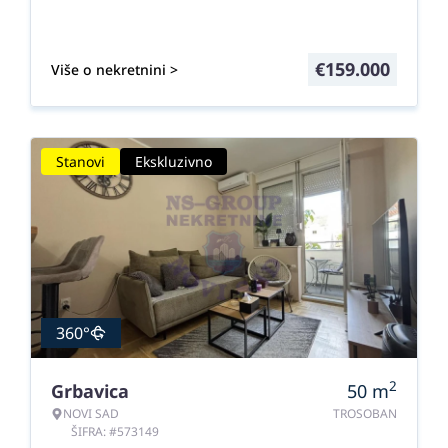
€
159.000
Više o nekretnini >
Stanovi
Ekskluzivno
360°
2
Grbavica
50
m
NOVI SAD
TROSOBAN
ŠIFRA: #573149