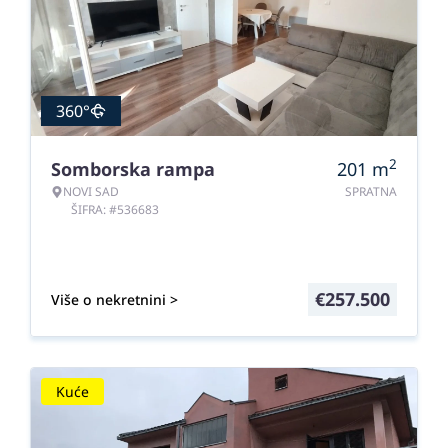
360°
2
Somborska rampa
201
m
NOVI SAD
SPRATNA
ŠIFRA: #536683
€
257.500
Više o nekretnini >
Kuće