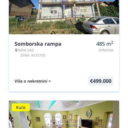
2
Somborska rampa
485
m
NOVI SAD
SPRATNA
ŠIFRA: #575700
€
499.000
Više o nekretnini >
Kuće