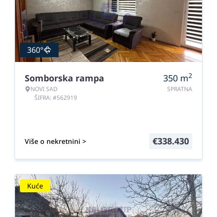
360°
2
Somborska rampa
350
m
NOVI SAD
SPRATNA
ŠIFRA: #562919
€
338.430
Više o nekretnini >
Kuće