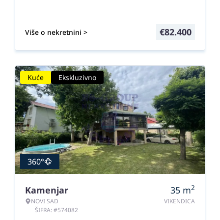
€
82.400
Više o nekretnini >
Kuće
Ekskluzivno
360°
2
Kamenjar
35
m
NOVI SAD
VIKENDICA
ŠIFRA: #574082