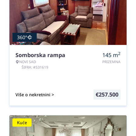
360°
2
Somborska rampa
145
m
NOVI SAD
PRIZEMNA
ŠIFRA: #531619
€
257.500
Više o nekretnini >
Kuće