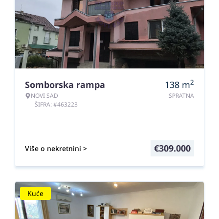
2
Somborska rampa
138
m
NOVI SAD
SPRATNA
ŠIFRA: #463223
€
309.000
Više o nekretnini >
Kuće