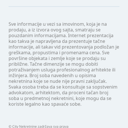
Sve informacije u vezi sa imovinom, koja je na
prodaju, a iz izvora ovog sajta, smatraju se
pouzdanim informacijama. Internet prezentacija
kao takva je napravljena da prezentuje tačne
informacije, ali takav vid prezentovanja podložan je
greškama, propustima i promenama cena. Sve
površine objekata i zemlje koje se prodaju su
približne. Tačne dimenzije se mogu dobiti
potraživanjem usluga profesionalnog arhitekte ili
inžinjera. Broj soba navedenih u opisima
nekretnina koje se nude nije pravni zaključak.
Svaka osoba treba da se konsultuje sa sopstvenim
advokatom, arhitektom, da proceni tačan broj
soba u predmetnoj nekretnini, koje mogu da se
koriste legalno kao spavaće sobe.
©
City Nekretnine
zadržava sva prava