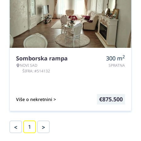
2
Somborska rampa
300
m
NOVI SAD
SPRATNA
ŠIFRA: #514132
€
875.500
Više o nekretnini >
<
>
1