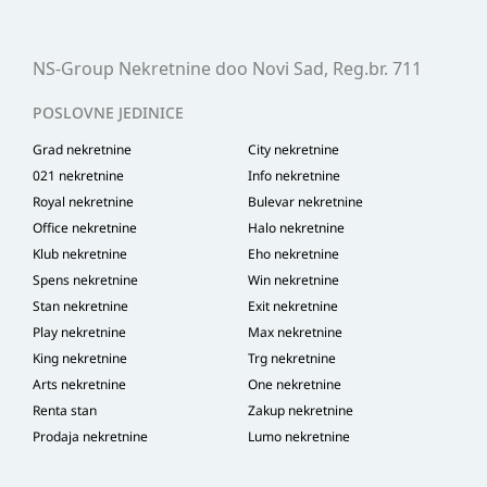
NS-Group Nekretnine doo Novi Sad, Reg.br. 711
POSLOVNE JEDINICE
Grad nekretnine
City nekretnine
021 nekretnine
Info nekretnine
Royal nekretnine
Bulevar nekretnine
Office nekretnine
Halo nekretnine
Klub nekretnine
Eho nekretnine
Spens nekretnine
Win nekretnine
Stan nekretnine
Exit nekretnine
Play nekretnine
Max nekretnine
King nekretnine
Trg nekretnine
Arts nekretnine
One nekretnine
Renta stan
Zakup nekretnine
Prodaja nekretnine
Lumo nekretnine