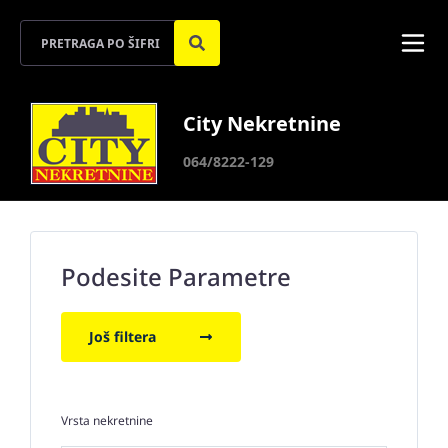
City Nekretnine
064/8222-129
Podesite Parametre
Još filtera
Vrsta nekretnine