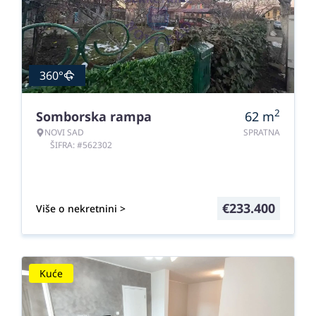
360°
2
Somborska rampa
62
m
NOVI SAD
SPRATNA
ŠIFRA: #562302
€
233.400
Više o nekretnini >
Kuće