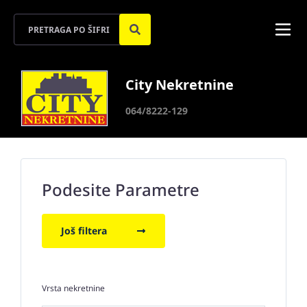
City Nekretnine
064/8222-129
Podesite Parametre
Još filtera
Vrsta nekretnine