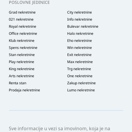
POSLOVNE JEDINICE
Grad nekretnine
City nekretnine
021 nekretnine
Info nekretnine
Royal nekretnine
Bulevar nekretnine
Office nekretnine
Halo nekretnine
Klub nekretnine
Eho nekretnine
Spens nekretnine
Win nekretnine
Stan nekretnine
Exit nekretnine
Play nekretnine
Max nekretnine
King nekretnine
Trg nekretnine
Arts nekretnine
One nekretnine
Renta stan
Zakup nekretnine
Prodaja nekretnine
Lumo nekretnine
Sve informacije u vezi sa imovinom, koja je na