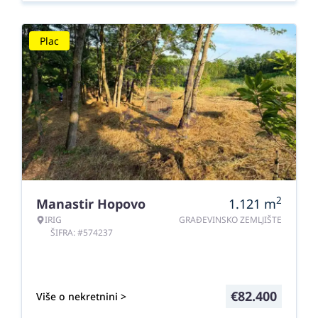
Plac
2
Manastir Hopovo
1.121
m
IRIG
GRAĐEVINSKO ZEMLJIŠTE
ŠIFRA: #574237
€
82.400
Više o nekretnini >