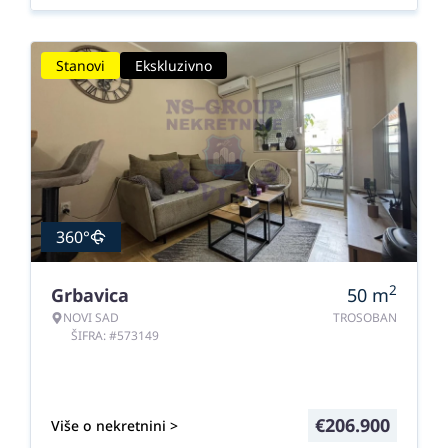
Stanovi
Ekskluzivno
360°
2
Grbavica
50
m
NOVI SAD
TROSOBAN
ŠIFRA: #573149
€
206.900
Više o nekretnini >