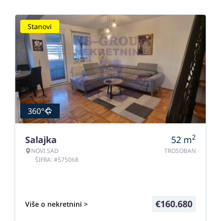
Stanovi
360°
2
Salajka
52
m
NOVI SAD
TROSOBAN
ŠIFRA: #575068
€
160.680
Više o nekretnini >