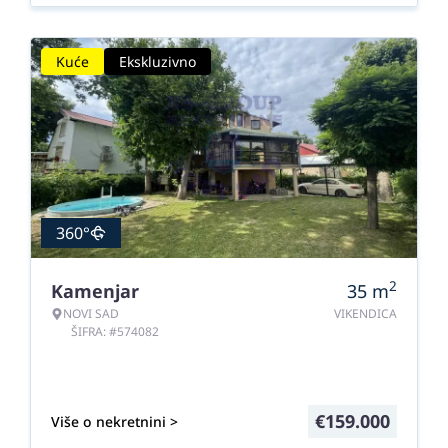
Kuće
Ekskluzivno
360°
2
Kamenjar
35
m
NOVI SAD
VIKENDICA
ŠIFRA: #574082
€
159.000
Više o nekretnini >