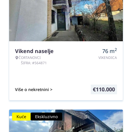
2
Vikend naselje
76
m
ČORTANOVCI
VIKENDICA
ŠIFRA: #564871
€
110.000
Više o nekretnini >
Kuće
Ekskluzivno