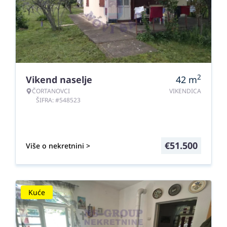
2
Vikend naselje
42
m
ČORTANOVCI
VIKENDICA
ŠIFRA: #548523
€
51.500
Više o nekretnini >
Kuće