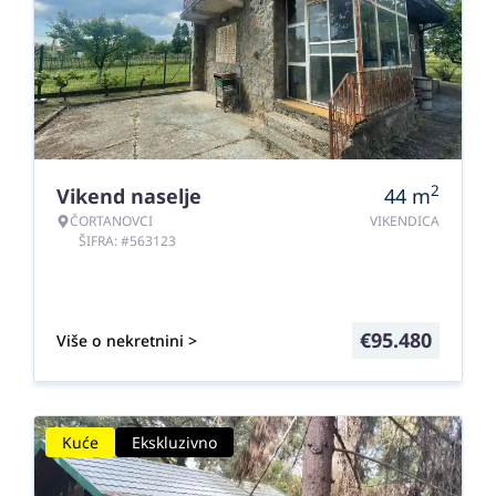
2
Vikend naselje
44
m
ČORTANOVCI
VIKENDICA
ŠIFRA: #563123
€
95.480
Više o nekretnini >
Kuće
Ekskluzivno