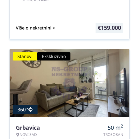
€
159.000
Više o nekretnini >
Stanovi
Ekskluzivno
360°
2
Grbavica
50
m
NOVI SAD
TROSOBAN