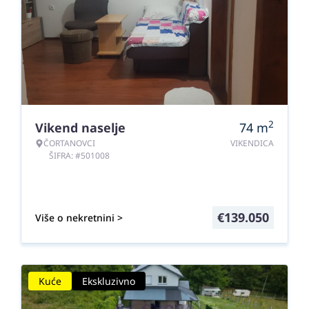
2
Vikend naselje
74
m
ČORTANOVCI
VIKENDICA
ŠIFRA: #501008
€
139.050
Više o nekretnini >
Kuće
Ekskluzivno