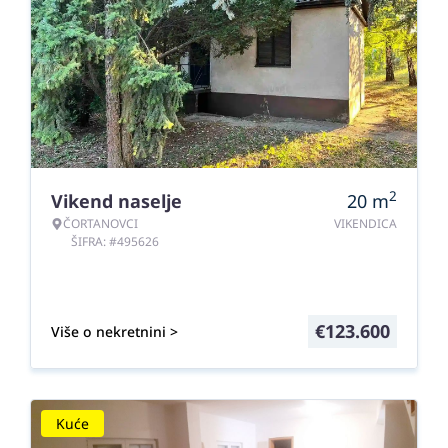
2
Vikend naselje
20
m
ČORTANOVCI
VIKENDICA
ŠIFRA: #495626
€
123.600
Više o nekretnini >
Kuće