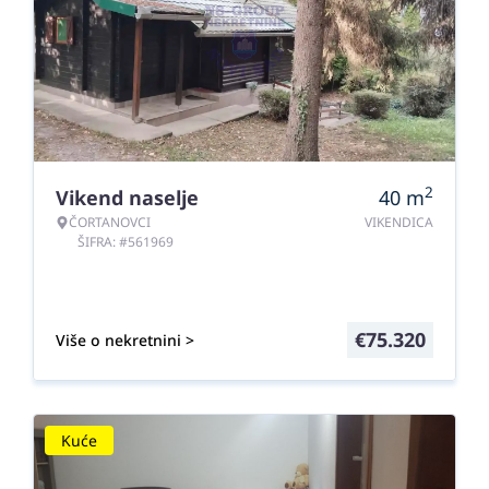
2
Vikend naselje
40
m
ČORTANOVCI
VIKENDICA
ŠIFRA: #561969
€
75.320
Više o nekretnini >
Kuće