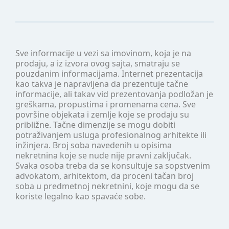
Sve informacije u vezi sa imovinom, koja je na
prodaju, a iz izvora ovog sajta, smatraju se
pouzdanim informacijama. Internet prezentacija
kao takva je napravljena da prezentuje tačne
informacije, ali takav vid prezentovanja podložan je
greškama, propustima i promenama cena. Sve
površine objekata i zemlje koje se prodaju su
približne. Tačne dimenzije se mogu dobiti
potraživanjem usluga profesionalnog arhitekte ili
inžinjera. Broj soba navedenih u opisima
nekretnina koje se nude nije pravni zaključak.
Svaka osoba treba da se konsultuje sa sopstvenim
advokatom, arhitektom, da proceni tačan broj
soba u predmetnoj nekretnini, koje mogu da se
koriste legalno kao spavaće sobe.