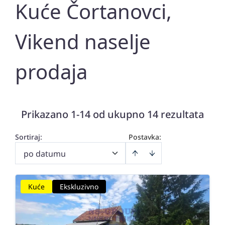
Kuće Čortanovci,
Vikend naselje
prodaja
Prikazano 1-14 od ukupno 14 rezultata
Sortiraj
:
Postavka:
po datumu
Kuće
Ekskluzivno