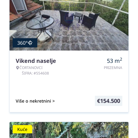
360°
2
Vikend naselje
53
m
ČORTANOVCI
PRIZEMNA
ŠIFRA: #554608
€
154.500
Više o nekretnini >
Kuće