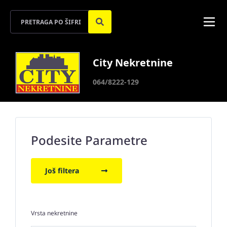
City Nekretnine
064/8222-129
Podesite Parametre
Još filtera
Vrsta nekretnine