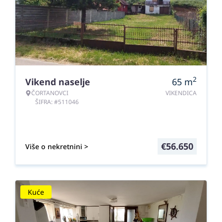
2
Vikend naselje
65
m
ČORTANOVCI
VIKENDICA
ŠIFRA: #511046
€
56.650
Više o nekretnini >
Kuće