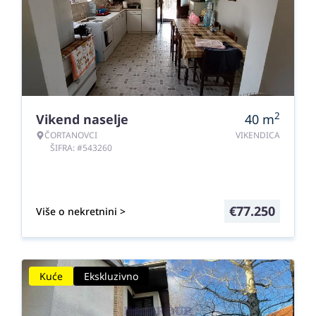
2
Vikend naselje
40
m
ČORTANOVCI
VIKENDICA
ŠIFRA: #543260
€
77.250
Više o nekretnini >
Kuće
Ekskluzivno