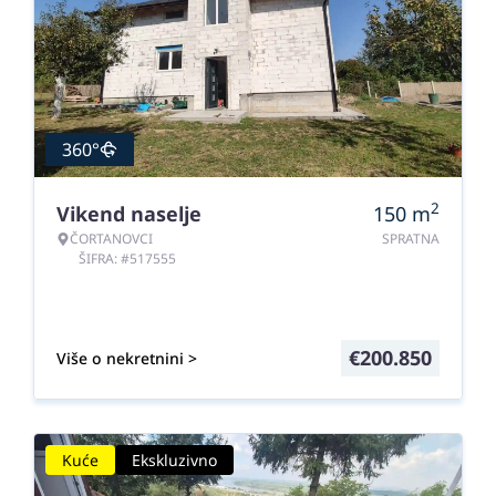
360°
2
Vikend naselje
150
m
ČORTANOVCI
SPRATNA
ŠIFRA: #517555
€
200.850
Više o nekretnini >
Kuće
Ekskluzivno