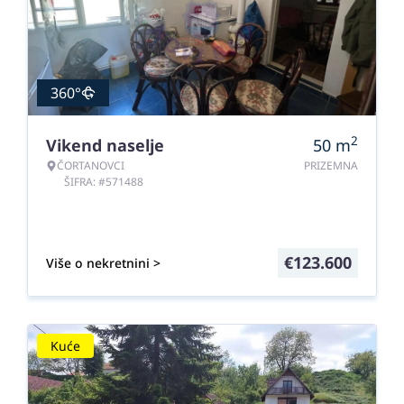
360°
2
Vikend naselje
50
m
ČORTANOVCI
PRIZEMNA
ŠIFRA: #571488
€
123.600
Više o nekretnini >
Kuće