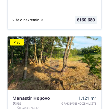
€
160.680
Više o nekretnini >
Plac
2
Manastir Hopovo
1.121
m
IRIG
GRAĐEVINSKO ZEMLJIŠTE
ŠIFRA: #574237