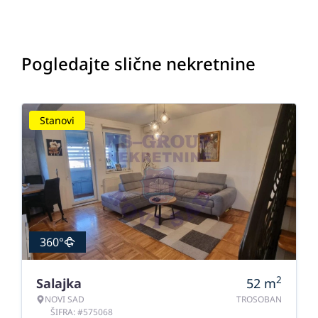
Pogledajte slične nekretnine
Stanovi
360°
2
Salajka
52
m
NOVI SAD
TROSOBAN
ŠIFRA: #575068