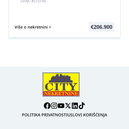
ŠIFRA: #573149
€
206.900
Više o nekretnini >
POLITIKA PRIVATNOSTI
USLOVI KORIŠĆENJA