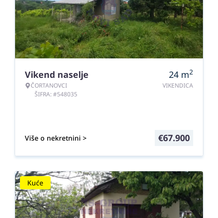
2
Vikend naselje
24
m
ČORTANOVCI
VIKENDICA
ŠIFRA: #548035
€
67.900
Više o nekretnini >
Kuće