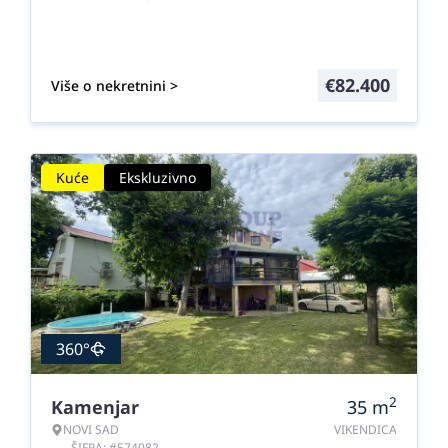
€
82.400
Više o nekretnini >
Kuće
Ekskluzivno
360°
2
Kamenjar
35
m
NOVI SAD
VIKENDICA
ŠIFRA: #574082