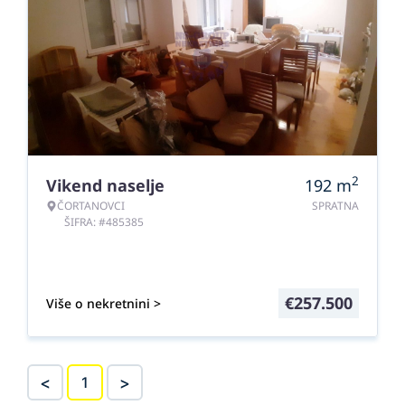
2
Vikend naselje
192
m
ČORTANOVCI
SPRATNA
ŠIFRA: #485385
€
257.500
Više o nekretnini >
<
>
1