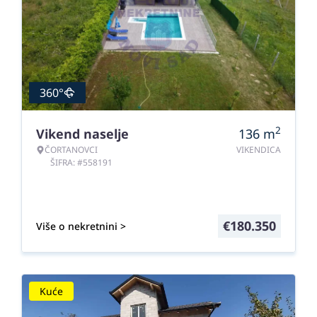
360°
2
Vikend naselje
136
m
ČORTANOVCI
VIKENDICA
ŠIFRA: #558191
€
180.350
Više o nekretnini >
Kuće