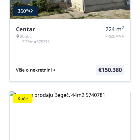
360°
2
Centar
224
m
BEGEČ
PRIZEMNA
ŠIFRA: #575376
€
150.380
Više o nekretnini >
Kuće