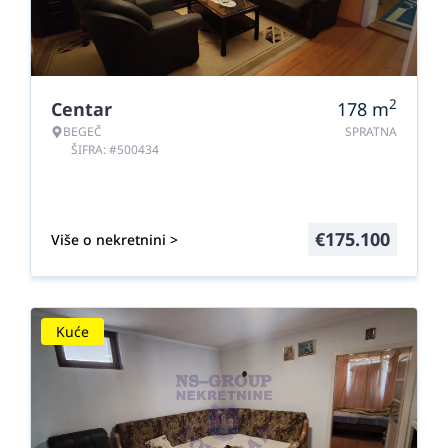
2
Centar
178
m
BEGEČ
SPRATNA
ŠIFRA: #500434
€
175.100
Više o nekretnini >
Kuće