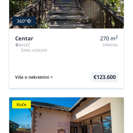
360°
2
Centar
270
m
BEGEČ
SPRATNA
ŠIFRA: #296309
€
123.600
Više o nekretnini >
Kuće