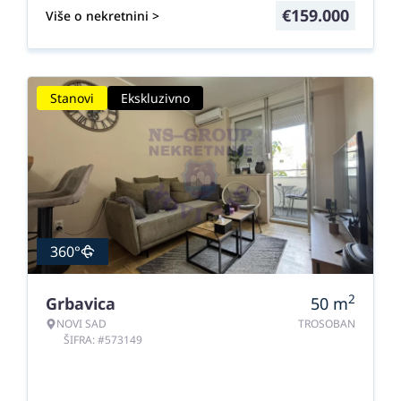
€
159.000
Više o nekretnini >
Stanovi
Ekskluzivno
360°
2
Grbavica
50
m
NOVI SAD
TROSOBAN
ŠIFRA: #573149