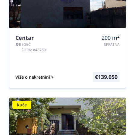
2
Centar
200
m
BEGEČ
SPRATNA
ŠIFRA: #457891
€
139.050
Više o nekretnini >
Kuće