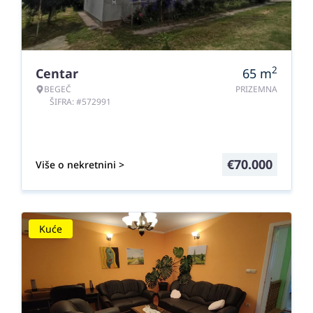
2
Centar
65
m
BEGEČ
PRIZEMNA
ŠIFRA: #572991
€
70.000
Više o nekretnini >
Kuće