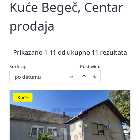
Kuće Begeč, Centar
prodaja
Prikazano 1-11 od ukupno 11 rezultata
Sortiraj
:
Postavka:
po datumu
Kuće