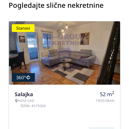
Pogledajte slične nekretnine
Stanovi
360°
2
Salajka
52
m
NOVI SAD
TROSOBAN
ŠIFRA: #575068