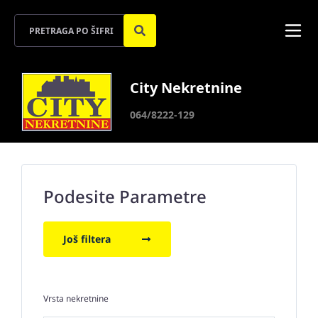
City Nekretnine
064/8222-129
Podesite Parametre
Još filtera
Vrsta nekretnine