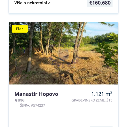
€
160.680
Više o nekretnini >
Plac
2
Manastir Hopovo
1.121
m
IRIG
GRAĐEVINSKO ZEMLJIŠTE
ŠIFRA: #574237