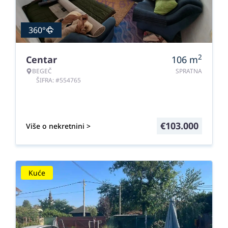
360°
2
Centar
106
m
BEGEČ
SPRATNA
ŠIFRA: #554765
€
103.000
Više o nekretnini >
Kuće