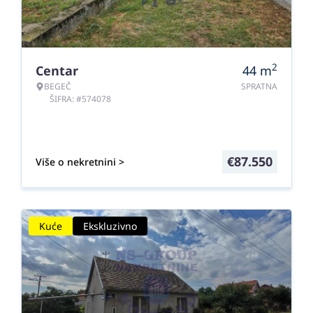
2
Centar
44
m
BEGEČ
SPRATNA
ŠIFRA: #574078
€
87.550
Više o nekretnini >
Kuće
Ekskluzivno