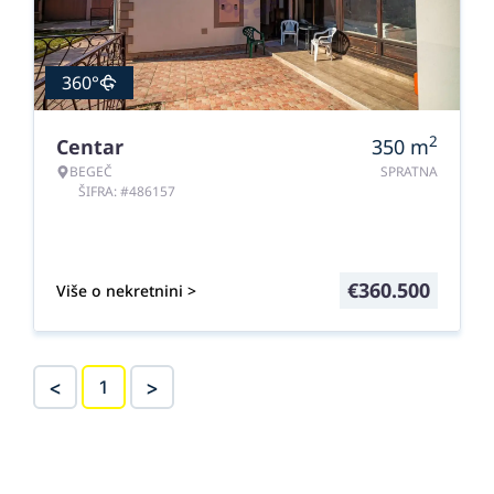
360°
2
Centar
350
m
BEGEČ
SPRATNA
ŠIFRA: #486157
€
360.500
Više o nekretnini >
<
>
1