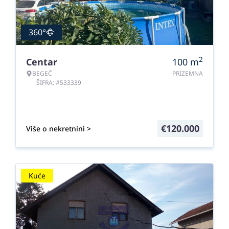
360°
2
Centar
100
m
BEGEČ
PRIZEMNA
ŠIFRA: #533339
€
120.000
Više o nekretnini >
Kuće