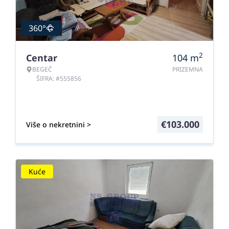
360°
2
Centar
104
m
BEGEČ
PRIZEMNA
ŠIFRA: #555856
€
103.000
Više o nekretnini >
Kuće