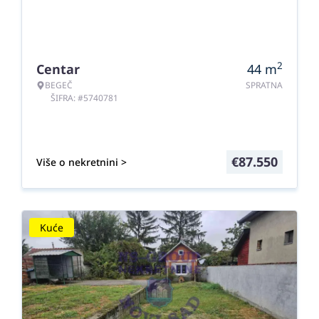
2
Centar
44
m
BEGEČ
SPRATNA
ŠIFRA: #5740781
€
87.550
Više o nekretnini >
Kuće