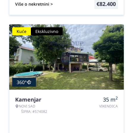
€
82.400
Više o nekretnini >
Kuće
Ekskluzivno
360°
2
Kamenjar
35
m
NOVI SAD
VIKENDICA
ŠIFRA: #574082