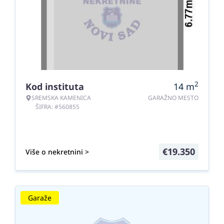
2
Kod instituta
14
m
SREMSKA KAMENICA
GARAŽNO MESTO
ŠIFRA: #560855
€
19.350
Više o nekretnini >
Garaže