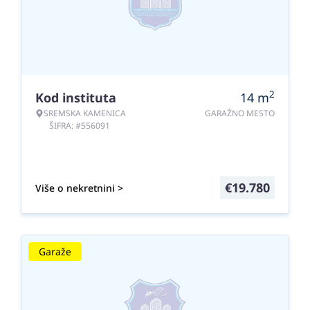
2
Kod instituta
14
m
SREMSKA KAMENICA
GARAŽNO MESTO
ŠIFRA: #556091
€
19.780
Više o nekretnini >
Garaže