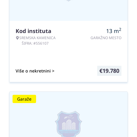
2
Kod instituta
13
m
SREMSKA KAMENICA
GARAŽNO MESTO
ŠIFRA: #556107
€
19.780
Više o nekretnini >
Garaže