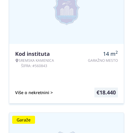
2
Kod instituta
14
m
SREMSKA KAMENICA
GARAŽNO MESTO
ŠIFRA: #560843
€
18.440
Više o nekretnini >
Garaže