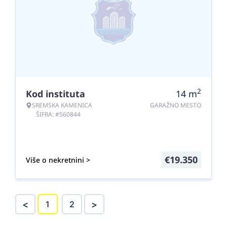
2
Kod instituta
14
m
SREMSKA KAMENICA
GARAŽNO MESTO
ŠIFRA: #560844
€
19.350
Više o nekretnini >
<
>
1
2