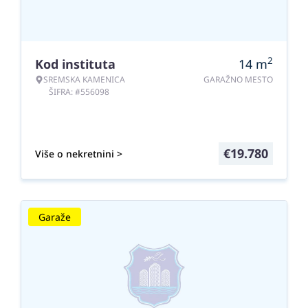
2
Kod instituta
14
m
SREMSKA KAMENICA
GARAŽNO MESTO
ŠIFRA: #556098
€
19.780
Više o nekretnini >
Garaže