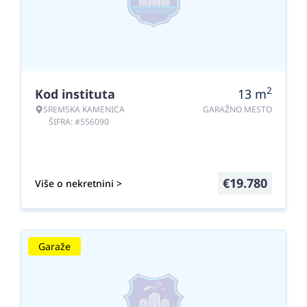
2
Kod instituta
13
m
SREMSKA KAMENICA
GARAŽNO MESTO
ŠIFRA: #556090
€
19.780
Više o nekretnini >
Garaže