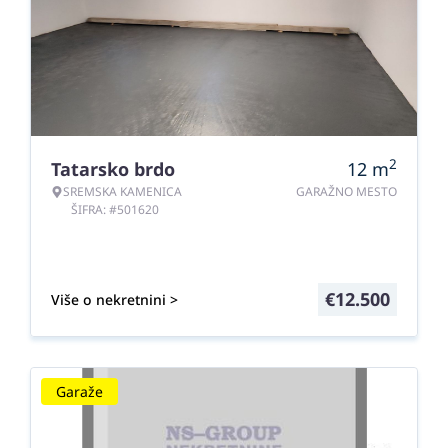
2
Tatarsko brdo
12
m
SREMSKA KAMENICA
GARAŽNO MESTO
ŠIFRA: #501620
€
12.500
Više o nekretnini >
Garaže