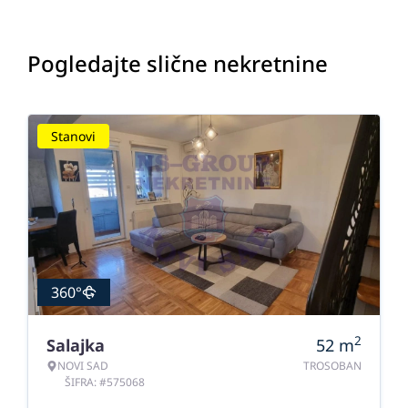
Pogledajte slične nekretnine
Stanovi
360°
2
Salajka
52
m
NOVI SAD
TROSOBAN
ŠIFRA: #575068