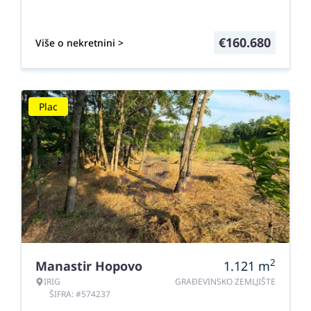
€
160.680
Više o nekretnini >
Plac
2
Manastir Hopovo
1.121
m
IRIG
GRAĐEVINSKO ZEMLJIŠTE
ŠIFRA: #574237