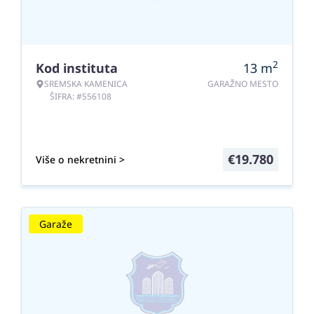
2
Kod instituta
13
m
SREMSKA KAMENICA
GARAŽNO MESTO
ŠIFRA: #556108
€
19.780
Više o nekretnini >
Garaže