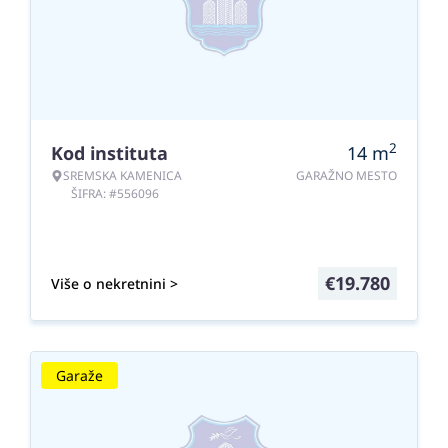
2
Kod instituta
14
m
SREMSKA KAMENICA
GARAŽNO MESTO
ŠIFRA: #556096
€
19.780
Više o nekretnini >
Garaže