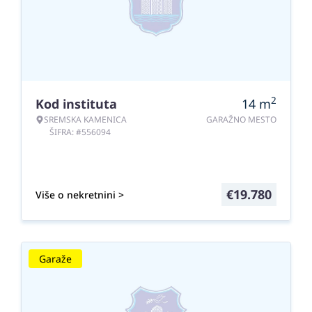
2
Kod instituta
14
m
SREMSKA KAMENICA
GARAŽNO MESTO
ŠIFRA: #556094
€
19.780
Više o nekretnini >
Garaže