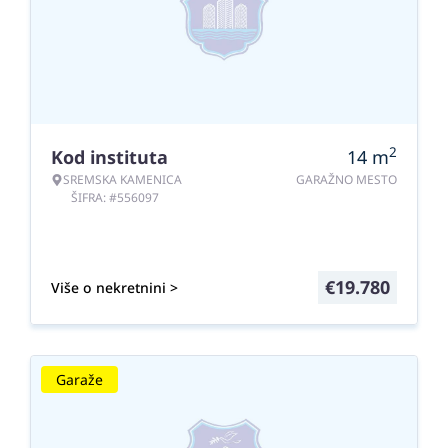
2
Kod instituta
14
m
SREMSKA KAMENICA
GARAŽNO MESTO
ŠIFRA: #556097
€
19.780
Više o nekretnini >
Garaže