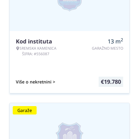
2
Kod instituta
13
m
SREMSKA KAMENICA
GARAŽNO MESTO
ŠIFRA: #556087
€
19.780
Više o nekretnini >
Garaže