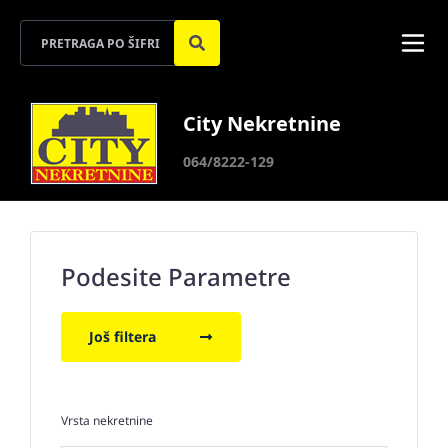
City Nekretnine
064/8222-129
Podesite Parametre
Još filtera
Vrsta nekretnine