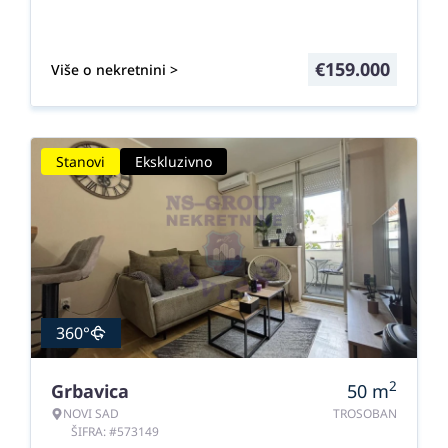
€
159.000
Više o nekretnini >
Stanovi
Ekskluzivno
360°
2
Grbavica
50
m
NOVI SAD
TROSOBAN
ŠIFRA: #573149