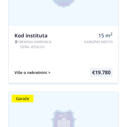
2
Kod instituta
15
m
SREMSKA KAMENICA
GARAŽNO MESTO
ŠIFRA: #556101
€
19.780
Više o nekretnini >
Garaže