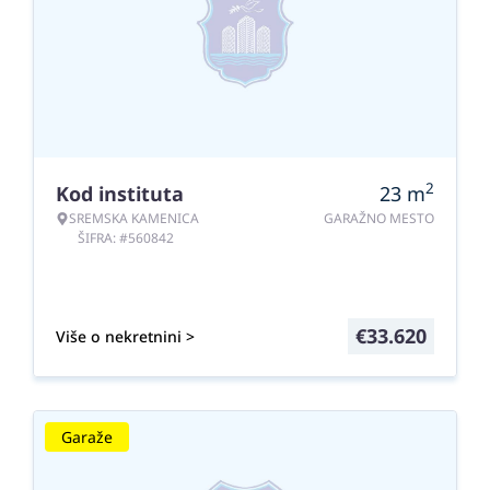
2
Kod instituta
23
m
SREMSKA KAMENICA
GARAŽNO MESTO
ŠIFRA: #560842
€
33.620
Više o nekretnini >
Garaže