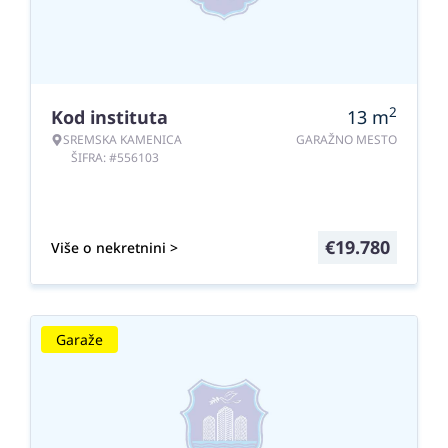
2
Kod instituta
13
m
SREMSKA KAMENICA
GARAŽNO MESTO
ŠIFRA: #556103
€
19.780
Više o nekretnini >
Garaže