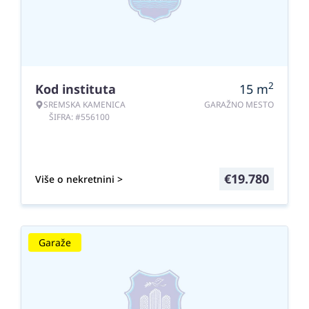
2
Kod instituta
15
m
SREMSKA KAMENICA
GARAŽNO MESTO
ŠIFRA: #556100
€
19.780
Više o nekretnini >
Garaže