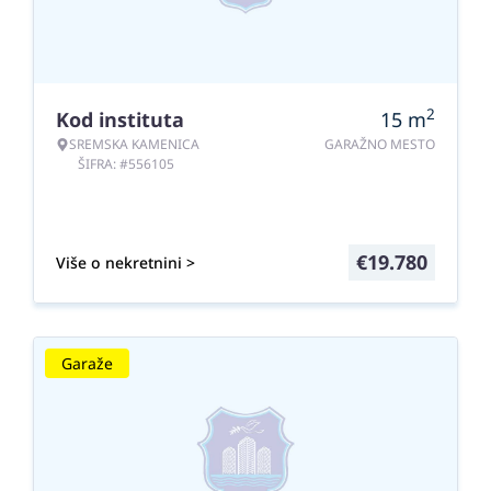
2
Kod instituta
15
m
SREMSKA KAMENICA
GARAŽNO MESTO
ŠIFRA: #556105
€
19.780
Više o nekretnini >
Garaže