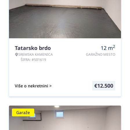
2
Tatarsko brdo
12
m
SREMSKA KAMENICA
GARAŽNO MESTO
ŠIFRA: #501619
€
12.500
Više o nekretnini >
Garaže