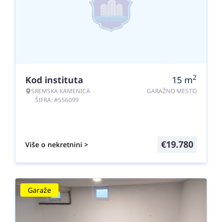
2
Kod instituta
15
m
SREMSKA KAMENICA
GARAŽNO MESTO
ŠIFRA: #556099
€
19.780
Više o nekretnini >
Garaže