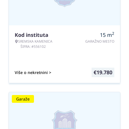
2
Kod instituta
15
m
SREMSKA KAMENICA
GARAŽNO MESTO
ŠIFRA: #556102
€
19.780
Više o nekretnini >
Garaže