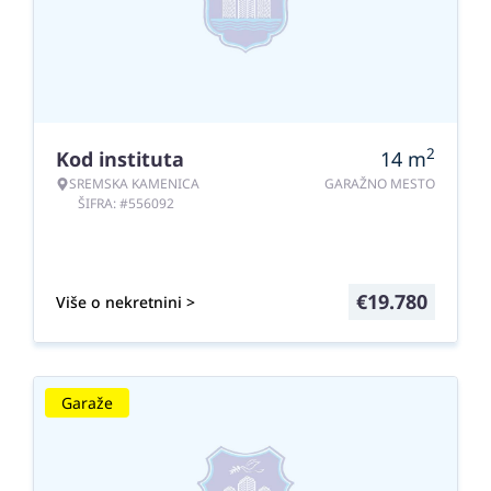
2
Kod instituta
14
m
SREMSKA KAMENICA
GARAŽNO MESTO
ŠIFRA: #556092
€
19.780
Više o nekretnini >
Garaže