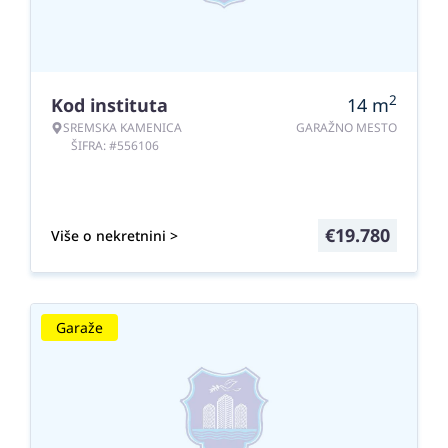
2
Kod instituta
14
m
SREMSKA KAMENICA
GARAŽNO MESTO
ŠIFRA: #556106
€
19.780
Više o nekretnini >
Garaže