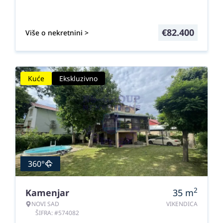
€
82.400
Više o nekretnini >
Kuće
Ekskluzivno
360°
2
Kamenjar
35
m
NOVI SAD
VIKENDICA
ŠIFRA: #574082