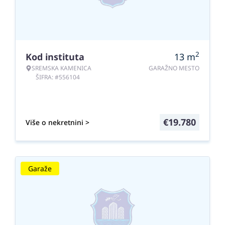
2
Kod instituta
13
m
SREMSKA KAMENICA
GARAŽNO MESTO
ŠIFRA: #556104
€
19.780
Više o nekretnini >
Garaže