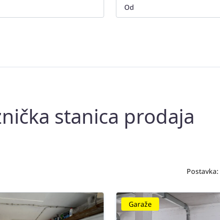
nička stanica prodaja
Postavka:
Garaže