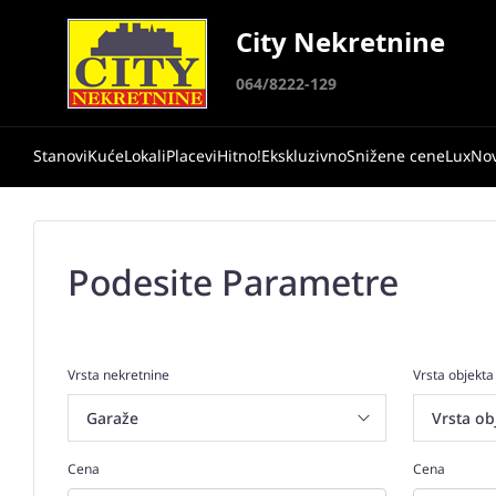
City Nekretnine
064/8222-129
Stanovi
Kuće
Lokali
Placevi
Hitno!
Ekskluzivno
Snižene cene
Lux
No
Podesite Parametre
Vrsta nekretnine
Vrsta objekta
Cena
Cena