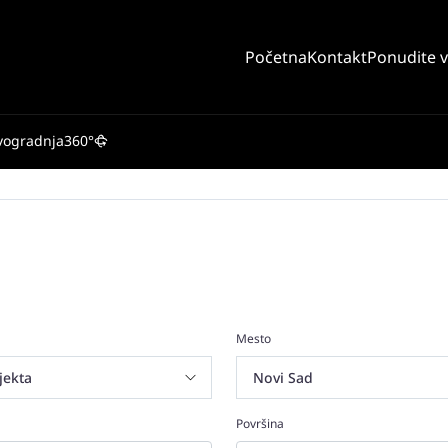
Početna
Kontakt
Ponudite 
vogradnja
360°
Mesto
Površina