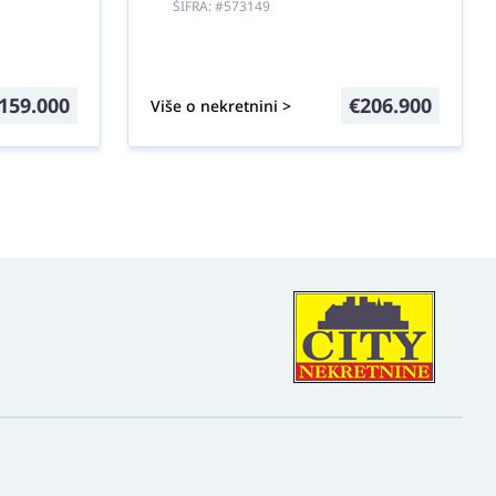
ŠIFRA: #573149
159.000
€
206.900
Više o nekretnini >