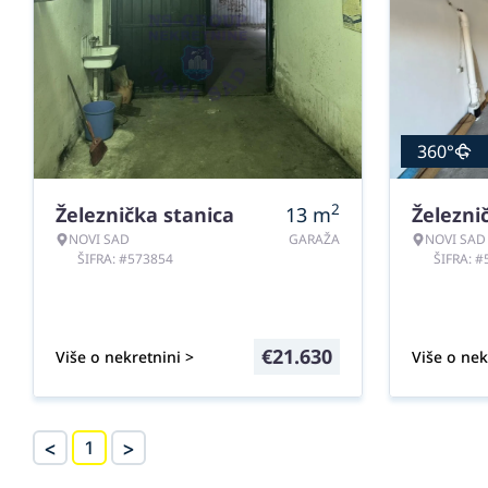
360°
2
Železnička stanica
13
m
Železni
NOVI SAD
GARAŽA
NOVI SAD
ŠIFRA: #573854
ŠIFRA: 
€
21.630
Više o nekretnini >
Više o nek
<
>
1