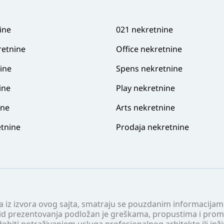
ine
021 nekretnine
retnine
Office nekretnine
ine
Spens nekretnine
ine
Play nekretnine
ine
Arts nekretnine
tnine
Prodaja nekretnine
 a iz izvora ovog sajta, smatraju se pouzdanim informacijama
v vid prezentovanja podložan je greškama, propustima i pro