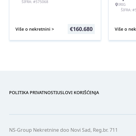
ŠIFRA: #575068
IRIG
ŠIFRA: 
€
160.680
Više o nekretnini >
Više o nek
POLITIKA PRIVATNOSTI
USLOVI KORIŠĆENJA
NS-Group Nekretnine doo Novi Sad, Reg.br. 711