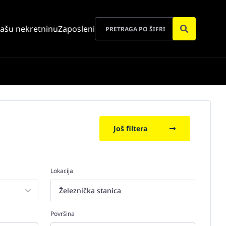
vašu nekretninu
Zaposleni
Još filtera
Lokacija
Železnička stanica
Površina