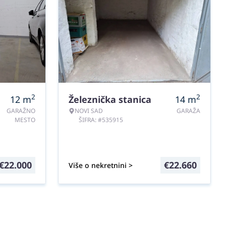
2
2
12
m
Železnička stanica
14
m
GARAŽNO
NOVI SAD
GARAŽA
MESTO
ŠIFRA: #535915
€
22.000
€
22.660
Više o nekretnini >