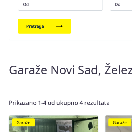
Pretraga
Garaže Novi Sad, Želez
Prikazano 1-4 od ukupno 4 rezultata
Garaže
Garaže