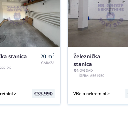
2
čka stanica
20
m
Železnička
GARAŽA
stanica
#566126
NOVI SAD
ŠIFRA: #561950
€
33.990
retnini >
Više o nekretnini >