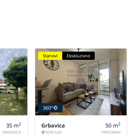
Stanovi
Ekskluzivno
360°
2
2
35
m
Grbavica
50
m
VIKENDICA
NOVI SAD
TROSOBAN