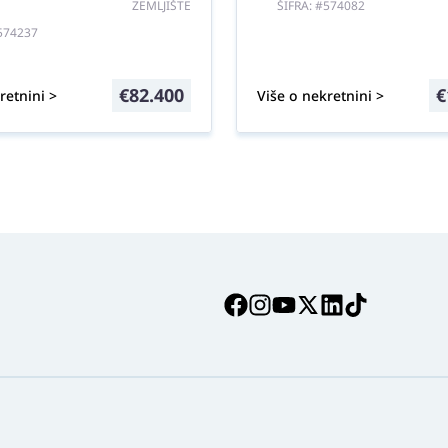
ZEMLJIŠTE
ŠIFRA: #574082
#574237
€
82.400
€
retnini >
Više o nekretnini >