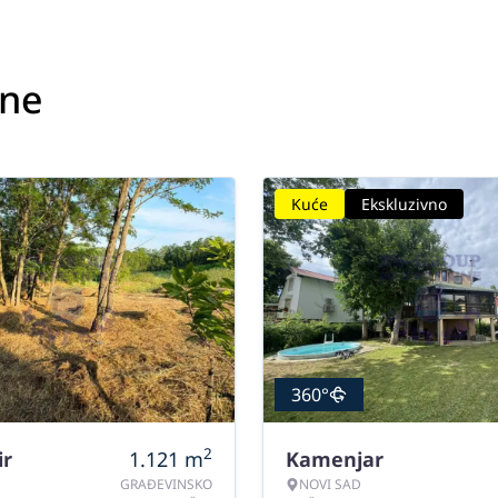
ine
Kuće
Ekskluzivno
360°
2
ir
1.121
m
Kamenjar
GRAĐEVINSKO
NOVI SAD