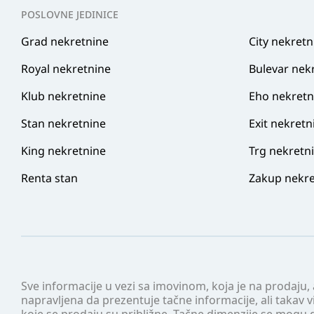
POSLOVNE JEDINICE
Grad nekretnine
City nekretn
Royal nekretnine
Bulevar nek
Klub nekretnine
Eho nekretn
Stan nekretnine
Exit nekretn
King nekretnine
Trg nekretn
Renta stan
Zakup nekre
Sve informacije u vezi sa imovinom, koja je na prodaju,
napravljena da prezentuje tačne informacije, ali taka