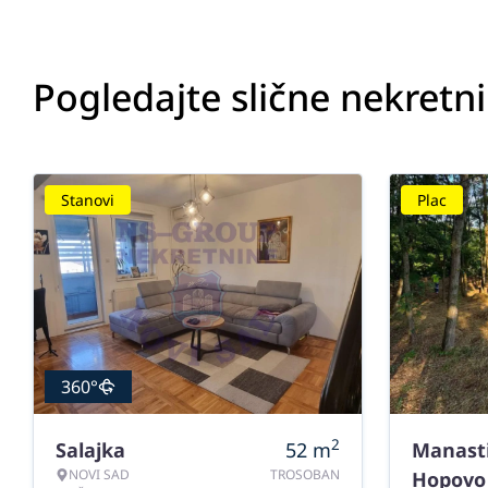
Pogledajte slične nekretn
Stanovi
Plac
360°
2
Salajka
52
m
Manast
NOVI SAD
TROSOBAN
Hopovo