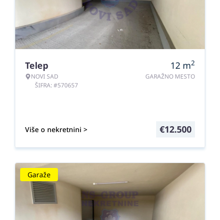
2
Telep
12
m
NOVI SAD
GARAŽNO MESTO
ŠIFRA: #570657
€
12.500
Više o nekretnini >
Garaže