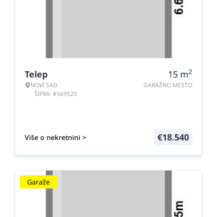
2
Telep
15
m
NOVI SAD
GARAŽNO MESTO
ŠIFRA: #569520
€
18.540
Više o nekretnini >
Garaže