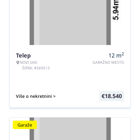
2
Telep
12
m
NOVI SAD
GARAŽNO MESTO
ŠIFRA: #569513
€
18.540
Više o nekretnini >
Garaže