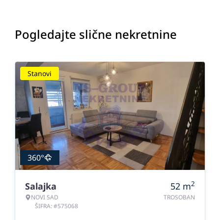
Pogledajte slične nekretnine
Stanovi
360°
2
Salajka
52
m
NOVI SAD
TROSOBAN
ŠIFRA: #575068