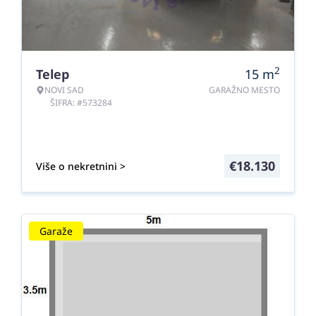
2
Telep
15
m
NOVI SAD
GARAŽNO MESTO
ŠIFRA: #573284
€
18.130
Više o nekretnini >
Garaže