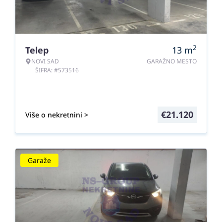
2
Telep
13
m
NOVI SAD
GARAŽNO MESTO
ŠIFRA: #573516
€
21.120
Više o nekretnini >
Garaže