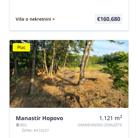
€
160.680
Više o nekretnini >
Plac
2
Manastir Hopovo
1.121
m
IRIG
GRAĐEVINSKO ZEMLJIŠTE
ŠIFRA: #574237