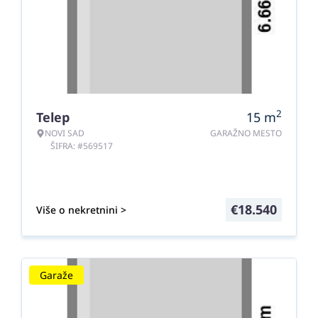
2
Telep
15
m
NOVI SAD
GARAŽNO MESTO
ŠIFRA: #569517
€
18.540
Više o nekretnini >
Garaže