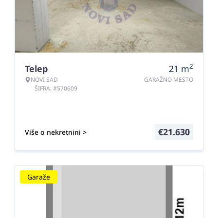
2
Telep
21
m
NOVI SAD
GARAŽNO MESTO
ŠIFRA: #570609
€
21.630
Više o nekretnini >
Garaže