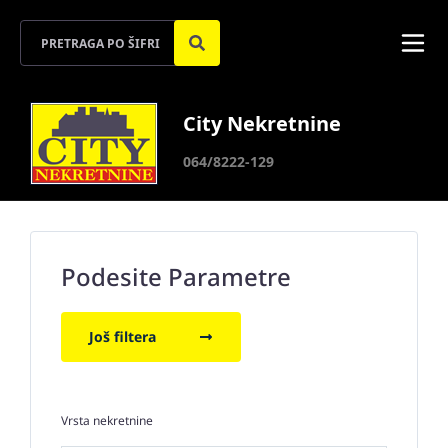
City Nekretnine
064/8222-129
Podesite Parametre
Još filtera
Vrsta nekretnine