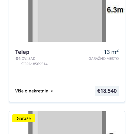
2
Telep
13
m
NOVI SAD
GARAŽNO MESTO
ŠIFRA: #569514
€
18.540
Više o nekretnini >
Garaže