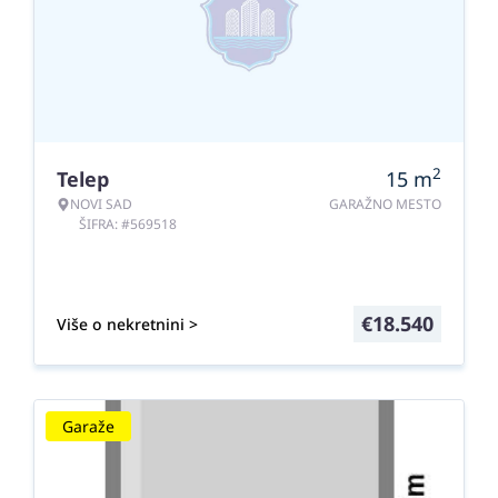
2
Telep
15
m
NOVI SAD
GARAŽNO MESTO
ŠIFRA: #569518
€
18.540
Više o nekretnini >
Garaže