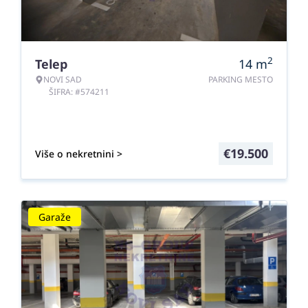
2
Telep
14
m
NOVI SAD
PARKING MESTO
ŠIFRA: #574211
€
19.500
Više o nekretnini >
Garaže