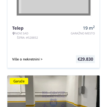
2
Telep
19
m
NOVI SAD
GARAŽNO MESTO
ŠIFRA: #528852
€
29.830
Više o nekretnini >
Garaže