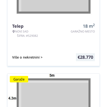
2
Telep
18
m
NOVI SAD
GARAŽNO MESTO
ŠIFRA: #529082
€
28.770
Više o nekretnini >
Garaže