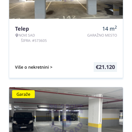
2
Telep
14
m
NOVI SAD
GARAŽNO MESTO
ŠIFRA: #573605
€
21.120
Više o nekretnini >
Garaže