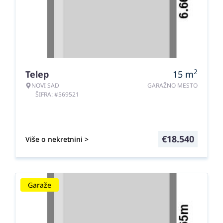
2
Telep
15
m
NOVI SAD
GARAŽNO MESTO
ŠIFRA: #569521
€
18.540
Više o nekretnini >
Garaže