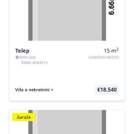
2
Telep
15
m
NOVI SAD
GARAŽNO MESTO
ŠIFRA: #569515
€
18.540
Više o nekretnini >
Garaže