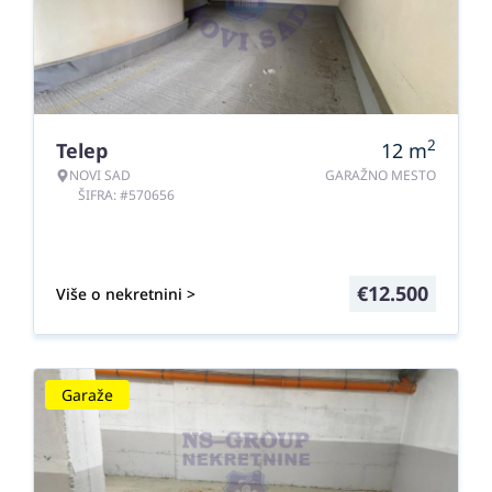
2
Telep
12
m
NOVI SAD
GARAŽNO MESTO
ŠIFRA: #570656
€
12.500
Više o nekretnini >
Garaže