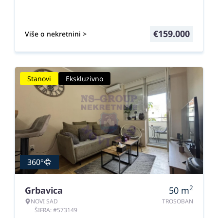
€
159.000
Više o nekretnini >
Stanovi
Ekskluzivno
360°
2
Grbavica
50
m
NOVI SAD
TROSOBAN
ŠIFRA: #573149