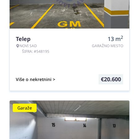
2
Telep
13
m
NOVI SAD
GARAŽNO MESTO
ŠIFRA: #548195
€
20.600
Više o nekretnini >
Garaže