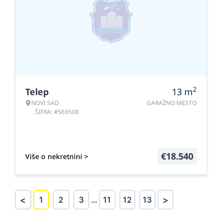
2
Telep
13
m
NOVI SAD
GARAŽNO MESTO
ŠIFRA: #569508
€
18.540
Više o nekretnini >
<
>
1
2
3
...
11
12
13