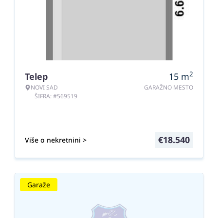
2
Telep
15
m
NOVI SAD
GARAŽNO MESTO
ŠIFRA: #569519
€
18.540
Više o nekretnini >
Garaže