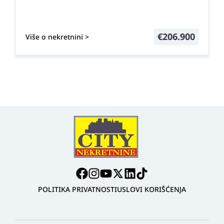
€
206.900
Više o nekretnini >
POLITIKA PRIVATNOSTI
USLOVI KORIŠĆENJA