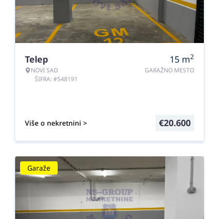
2
Telep
15
m
NOVI SAD
GARAŽNO MESTO
ŠIFRA: #548191
€
20.600
Više o nekretnini >
Garaže