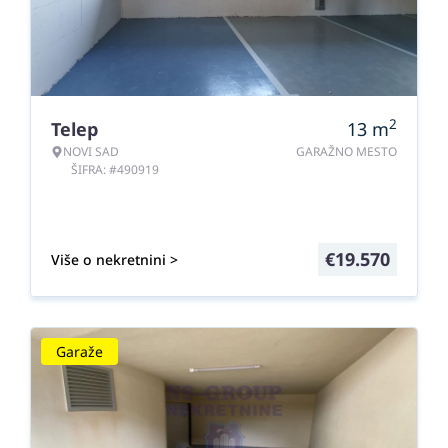
2
Telep
13
m
NOVI SAD
GARAŽNO MESTO
ŠIFRA: #490919
€
19.570
Više o nekretnini >
Garaže