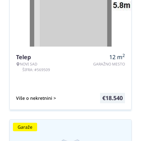
2
Telep
12
m
NOVI SAD
GARAŽNO MESTO
ŠIFRA: #569509
€
18.540
Više o nekretnini >
Garaže