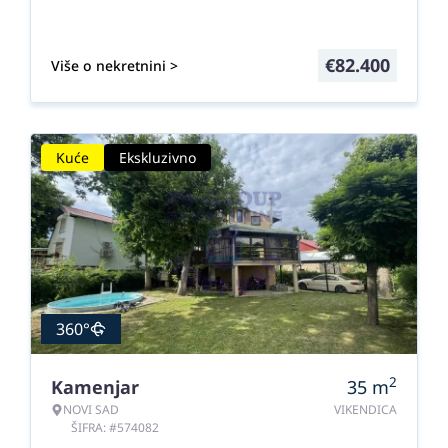
€
82.400
Više o nekretnini >
Kuće
Ekskluzivno
360°
2
Kamenjar
35
m
NOVI SAD
VIKENDICA
ŠIFRA: #574082