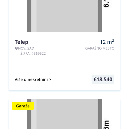
2
Telep
12
m
NOVI SAD
GARAŽNO MESTO
ŠIFRA: #569522
€
18.540
Više o nekretnini >
Garaže