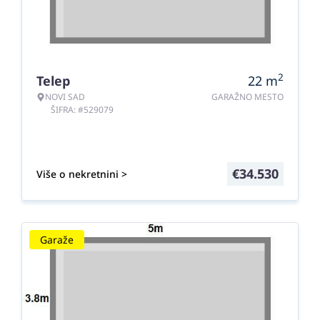
2
Telep
22
m
NOVI SAD
GARAŽNO MESTO
ŠIFRA: #529079
€
34.530
Više o nekretnini >
Garaže