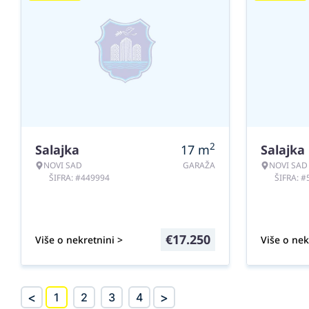
2
Salajka
17
m
Salajka
NOVI SAD
GARAŽA
NOVI SAD
ŠIFRA: #449994
ŠIFRA: 
€
17.250
Više o nekretnini >
Više o nek
<
>
1
2
3
4