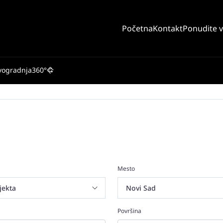
Početna
Kontakt
Ponudite 
vogradnja
360°
Mesto
Površina