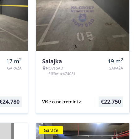
2
2
17
m
Salajka
19
m
GARAŽA
NOVI SAD
GARAŽA
ŠIFRA: #474081
€
24.780
€
22.750
Više o nekretnini >
Garaže