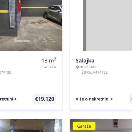
2
13
m
Salajka
GARAŽA
NOVI SAD
#474130
ŠIFRA: #474132
€
19.120
retnini >
Više o nekretnini >
Garaže