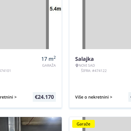
2
17
m
Salajka
GARAŽA
NOVI SAD
#474101
ŠIFRA: #474122
€
24.170
retnini >
Više o nekretnini >
Garaže