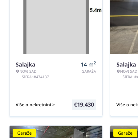
2
Salajka
14
m
Salajka
NOVI SAD
GARAŽA
NOVI SAD
ŠIFRA: #474137
ŠIFRA: 
€
19.430
Više o nekretnini >
Više o nek
Garaže
Garaže