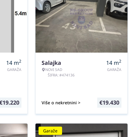
2
2
14
m
Salajka
14
m
GARAŽA
NOVI SAD
GARAŽA
ŠIFRA: #474136
€
19.220
€
19.430
Više o nekretnini >
Garaže