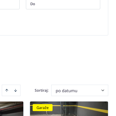
Sortiraj
:
po datumu
Garaže