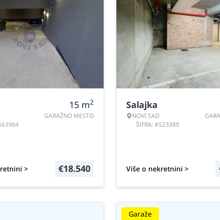
2
15
m
Salajka
GARAŽNO MESTO
NOVI SAD
GAR
#563984
ŠIFRA: #523380
€
18.540
retnini >
Više o nekretnini >
Garaže