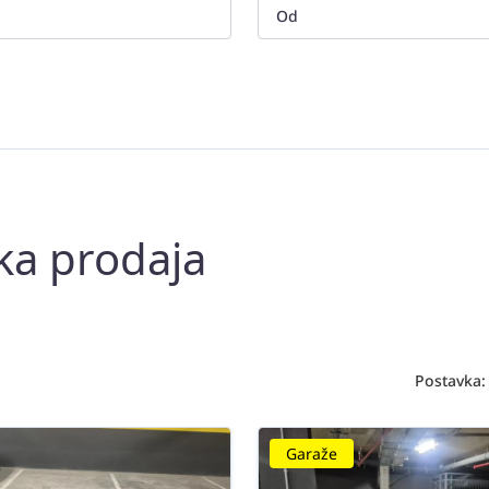
ka prodaja
Postavka:
Garaže