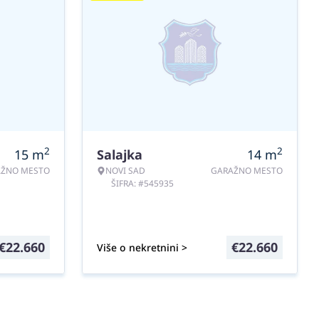
2
2
15
m
Salajka
14
m
AŽNO MESTO
NOVI SAD
GARAŽNO MESTO
ŠIFRA: #545935
€
22.660
€
22.660
Više o nekretnini >