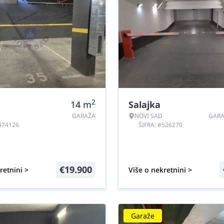
2
14
m
Salajka
GARAŽA
NOVI SAD
GAR
#474126
ŠIFRA: #526270
€
19.900
retnini >
Više o nekretnini >
Garaže