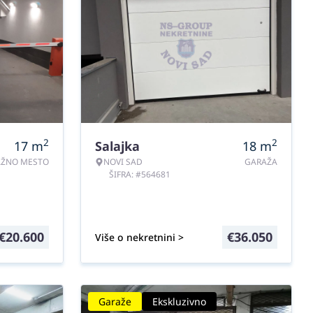
2
2
17
m
Salajka
18
m
AŽNO MESTO
NOVI SAD
GARAŽA
ŠIFRA: #564681
€
20.600
€
36.050
Više o nekretnini >
Garaže
Ekskluzivno