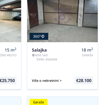
360°
2
2
15
m
Salajka
18
m
AŽNO MESTO
NOVI SAD
GARAŽA
ŠIFRA: #560908
€
25.750
€
28.100
Više o nekretnini >
Garaže