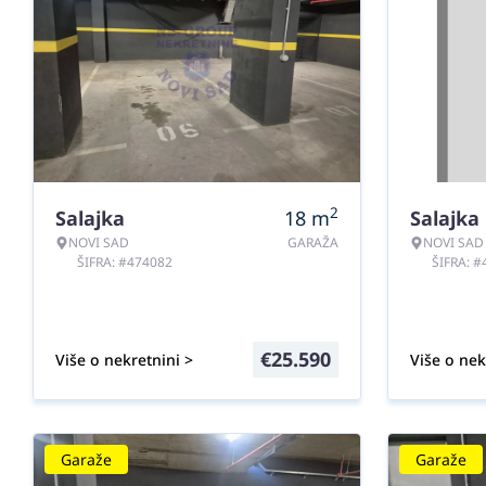
2
Salajka
18
m
Salajka
NOVI SAD
GARAŽA
NOVI SAD
ŠIFRA: #474082
ŠIFRA: 
€
25.590
Više o nekretnini >
Više o nek
Garaže
Garaže