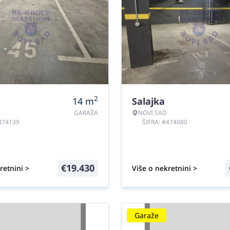
2
14
m
Salajka
GARAŽA
NOVI SAD
#474139
ŠIFRA: #474080
€
19.430
retnini >
Više o nekretnini >
Garaže