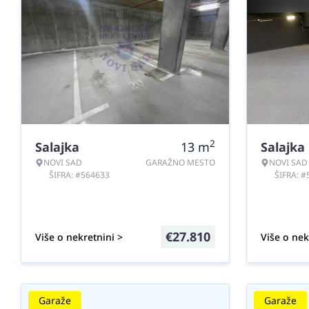
2
Salajka
13
m
Salajka
NOVI SAD
GARAŽNO MESTO
NOVI SAD
ŠIFRA: #564633
ŠIFRA: 
€
27.810
Više o nekretnini >
Više o nek
Garaže
Garaže