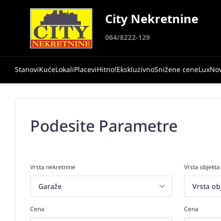
City Nekretnine
064/8222-129
Stanovi
Kuće
Lokali
Placevi
Hitno!
Ekskluzivno
Snižene cene
Lux
No
Podesite Parametre
Vrsta nekretnine
Vrsta objekta
Cena
Cena