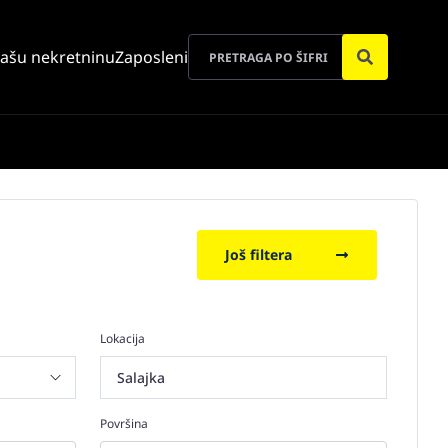
vašu nekretninu
Zaposleni
Još filtera
Lokacija
Salajka
Površina