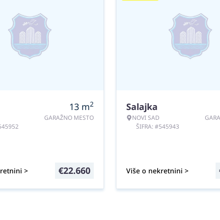
2
13
m
Salajka
GARAŽNO MESTO
NOVI SAD
GAR
#545952
ŠIFRA: #545943
€
22.660
retnini >
Više o nekretnini >