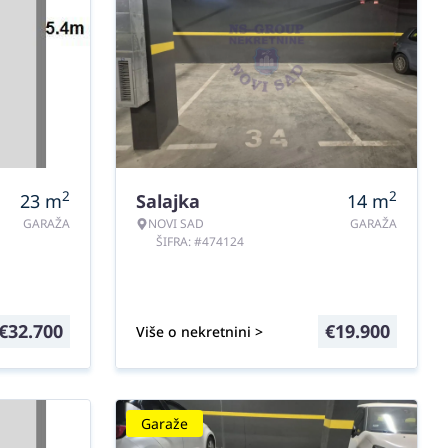
2
2
23
m
Salajka
14
m
GARAŽA
NOVI SAD
GARAŽA
ŠIFRA: #474124
€
32.700
€
19.900
Više o nekretnini >
Garaže