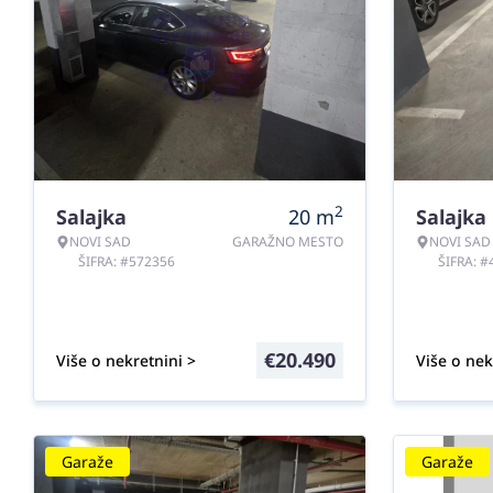
2
Salajka
20
m
Salajka
NOVI SAD
GARAŽNO MESTO
NOVI SAD
ŠIFRA: #572356
ŠIFRA: 
€
20.490
Više o nekretnini >
Više o nek
Garaže
Garaže