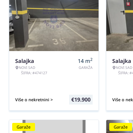
2
Salajka
14
m
Salajka
NOVI SAD
GARAŽA
NOVI SAD
ŠIFRA: #474127
ŠIFRA: 
€
19.900
Više o nekretnini >
Više o nek
Garaže
Garaže