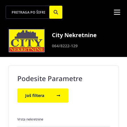
City Nekretnine
064/8222-129
Podesite Parametre
Još filtera
Vrsta nekretnine