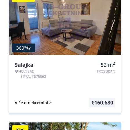
360°
2
Salajka
52
m
NOVI SAD
TROSOBAN
ŠIFRA: #575068
€
160.680
Više o nekretnini >
Plac