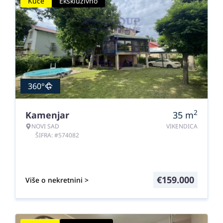
Kuće
Ekskluzivno
360°
2
Kamenjar
35
m
NOVI SAD
VIKENDICA
ŠIFRA: #574082
€
159.000
Više o nekretnini >