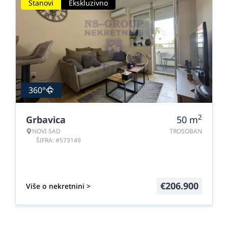
Stanovi
Ekskluzivno
360°
2
Grbavica
50
m
NOVI SAD
TROSOBAN
ŠIFRA: #573149
€
206.900
Više o nekretnini >