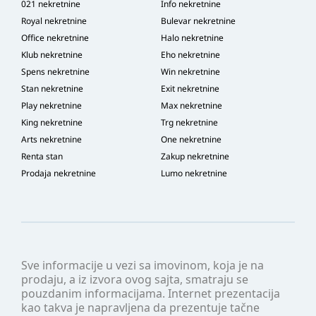
021 nekretnine
Info nekretnine
Royal nekretnine
Bulevar nekretnine
Office nekretnine
Halo nekretnine
Klub nekretnine
Eho nekretnine
Spens nekretnine
Win nekretnine
Stan nekretnine
Exit nekretnine
Play nekretnine
Max nekretnine
King nekretnine
Trg nekretnine
Arts nekretnine
One nekretnine
Renta stan
Zakup nekretnine
Prodaja nekretnine
Lumo nekretnine
Sve informacije u vezi sa imovinom, koja je na
prodaju, a iz izvora ovog sajta, smatraju se
pouzdanim informacijama. Internet prezentacija
kao takva je napravljena da prezentuje tačne