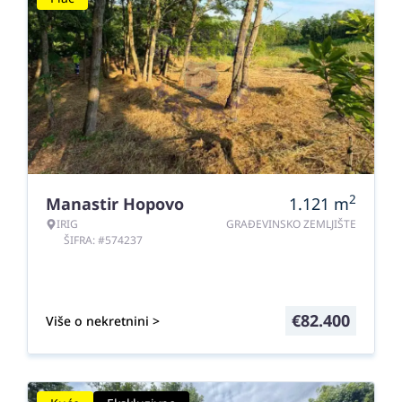
2
Manastir Hopovo
1.121
m
IRIG
GRAĐEVINSKO ZEMLJIŠTE
ŠIFRA: #574237
€
82.400
Više o nekretnini >