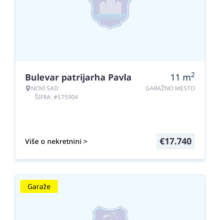
2
Bulevar patrijarha Pavla
11
m
NOVI SAD
GARAŽNO MESTO
ŠIFRA: #575904
€
17.740
Više o nekretnini >
Garaže