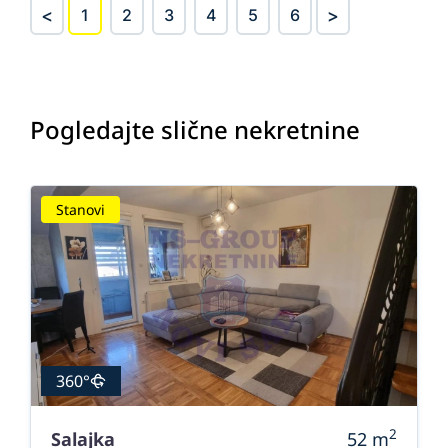
<
>
1
2
3
4
5
6
Pogledajte slične nekretnine
Stanovi
360°
2
Salajka
52
m