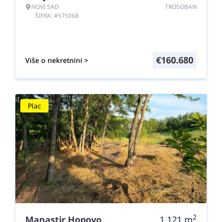
NOVI SAD
TROSOBAN
ŠIFRA: #575068
€
160.680
Više o nekretnini >
Plac
2
Manastir Hopovo
1.121
m