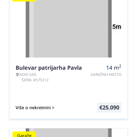
2
Bulevar patrijarha Pavla
14
m
NOVI SAD
GARAŽNO MESTO
ŠIFRA: #575212
€
25.090
Više o nekretnini >
Garaže