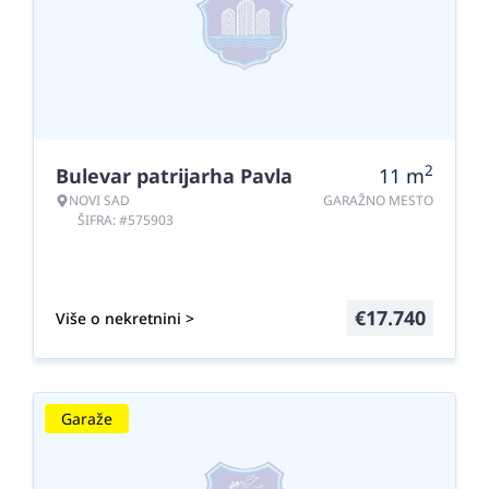
2
Bulevar patrijarha Pavla
11
m
NOVI SAD
GARAŽNO MESTO
ŠIFRA: #575903
€
17.740
Više o nekretnini >
Garaže