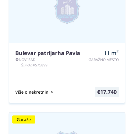
2
Bulevar patrijarha Pavla
11
m
NOVI SAD
GARAŽNO MESTO
ŠIFRA: #575899
€
17.740
Više o nekretnini >
Garaže