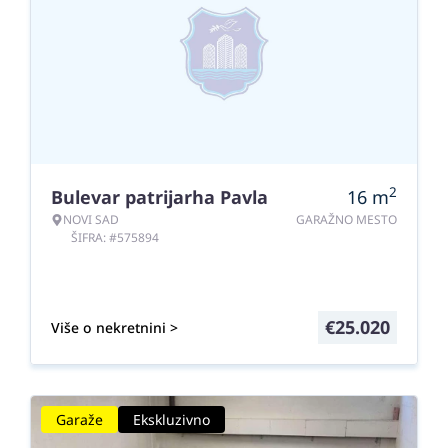
2
Bulevar patrijarha Pavla
16
m
NOVI SAD
GARAŽNO MESTO
ŠIFRA: #575894
€
25.020
Više o nekretnini >
Garaže
Ekskluzivno