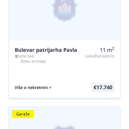
2
Bulevar patrijarha Pavla
11
m
NOVI SAD
GARAŽNO MESTO
ŠIFRA: #575900
€
17.740
Više o nekretnini >
Garaže