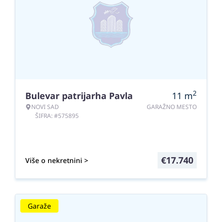
2
Bulevar patrijarha Pavla
11
m
NOVI SAD
GARAŽNO MESTO
ŠIFRA: #575895
€
17.740
Više o nekretnini >
Garaže