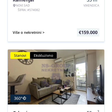
NOVI SAD
VIKENDICA
ŠIFRA: #574082
€
159.000
Više o nekretnini >
Stanovi
Ekskluzivno
360°
2