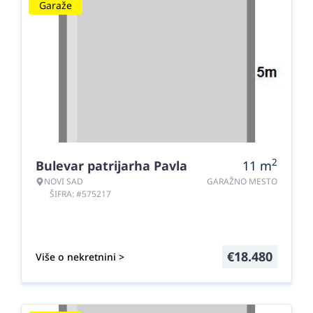
Garaže
2
Bulevar patrijarha Pavla
11
m
NOVI SAD
GARAŽNO MESTO
ŠIFRA: #575217
€
18.480
Više o nekretnini >