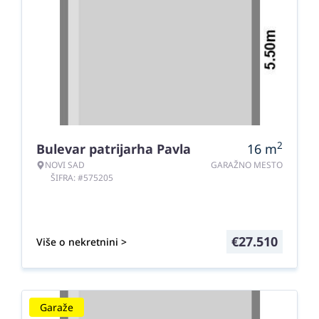
2
Bulevar patrijarha Pavla
16
m
NOVI SAD
GARAŽNO MESTO
ŠIFRA: #575205
€
27.510
Više o nekretnini >
Garaže