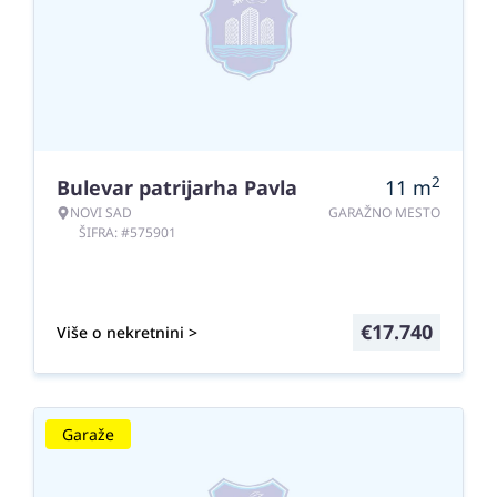
2
Bulevar patrijarha Pavla
11
m
NOVI SAD
GARAŽNO MESTO
ŠIFRA: #575901
€
17.740
Više o nekretnini >
Garaže