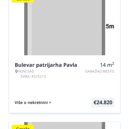
2
Bulevar patrijarha Pavla
14
m
NOVI SAD
GARAŽNO MESTO
ŠIFRA: #575213
€
24.820
Više o nekretnini >
Garaže