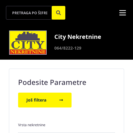
City Nekretnine
064/8222-129
Podesite Parametre
Još filtera
Vrsta nekretnine