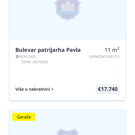
2
Bulevar patrijarha Pavla
11
m
NOVI SAD
GARAŽNO MESTO
ŠIFRA: #575902
€
17.740
Više o nekretnini >
Garaže