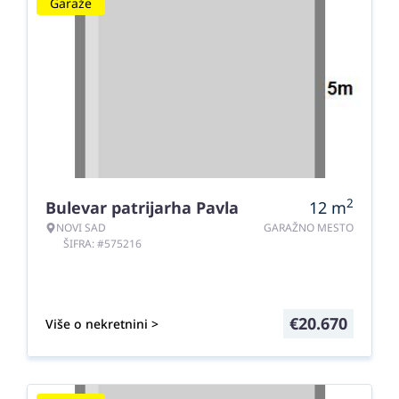
Garaže
2
Bulevar patrijarha Pavla
12
m
NOVI SAD
GARAŽNO MESTO
ŠIFRA: #575216
€
20.670
Više o nekretnini >