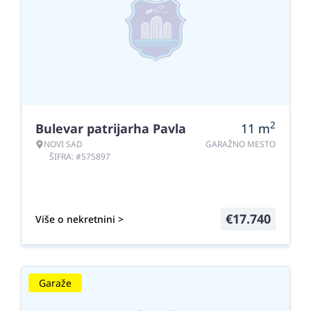
2
Bulevar patrijarha Pavla
11
m
NOVI SAD
GARAŽNO MESTO
ŠIFRA: #575897
€
17.740
Više o nekretnini >
Garaže