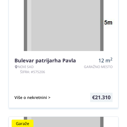
2
Bulevar patrijarha Pavla
12
m
NOVI SAD
GARAŽNO MESTO
ŠIFRA: #575206
€
21.310
Više o nekretnini >
Garaže