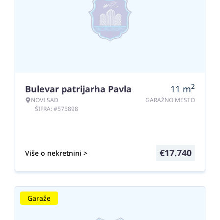
2
Bulevar patrijarha Pavla
11
m
NOVI SAD
GARAŽNO MESTO
ŠIFRA: #575898
€
17.740
Više o nekretnini >
Garaže