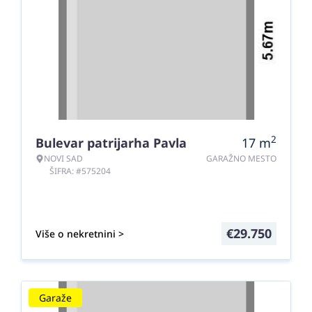
2
Bulevar patrijarha Pavla
17
m
NOVI SAD
GARAŽNO MESTO
ŠIFRA: #575204
€
29.750
Više o nekretnini >
Garaže