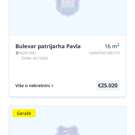
2
Bulevar patrijarha Pavla
16
m
NOVI SAD
GARAŽNO MESTO
ŠIFRA: #575905
€
25.020
Više o nekretnini >
Garaže