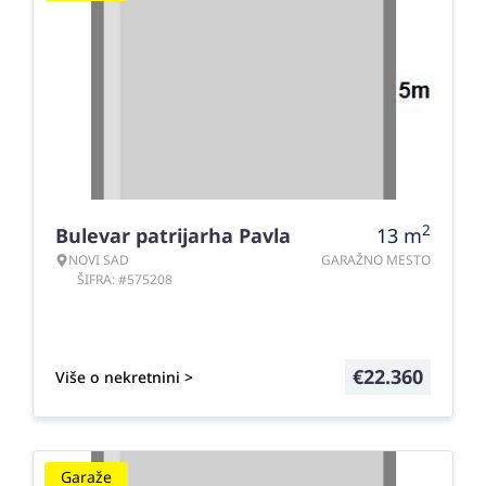
2
Bulevar patrijarha Pavla
13
m
NOVI SAD
GARAŽNO MESTO
ŠIFRA: #575208
€
22.360
Više o nekretnini >
Garaže