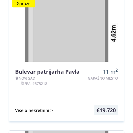
Garaže
2
Bulevar patrijarha Pavla
11
m
NOVI SAD
GARAŽNO MESTO
ŠIFRA: #575218
€
19.720
Više o nekretnini >