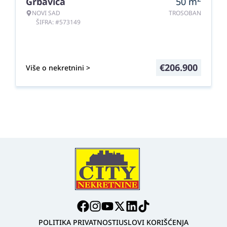
Grbavica
50
m
NOVI SAD
TROSOBAN
ŠIFRA: #573149
€
206.900
Više o nekretnini >
POLITIKA PRIVATNOSTI
USLOVI KORIŠĆENJA