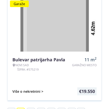
Garaže
2
Bulevar patrijarha Pavla
11
m
NOVI SAD
GARAŽNO MESTO
ŠIFRA: #575219
€
19.550
Više o nekretnini >