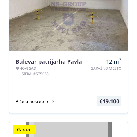
2
Bulevar patrijarha Pavla
12
m
NOVI SAD
GARAŽNO MESTO
ŠIFRA: #575058
€
19.100
Više o nekretnini >
Garaže