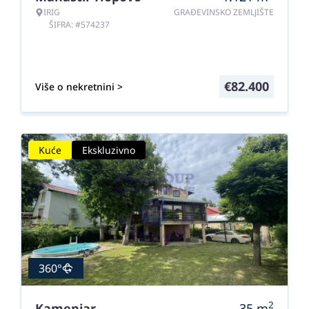
IRIG
GRAĐEVINSKO ZEMLJIŠTE
ŠIFRA: #574237
€
82.400
Više o nekretnini >
Kuće
Ekskluzivno
360°
2
Kamenjar
35
m