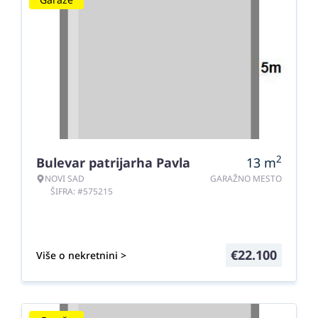
2
Bulevar patrijarha Pavla
13
m
NOVI SAD
GARAŽNO MESTO
ŠIFRA: #575215
€
22.100
Više o nekretnini >