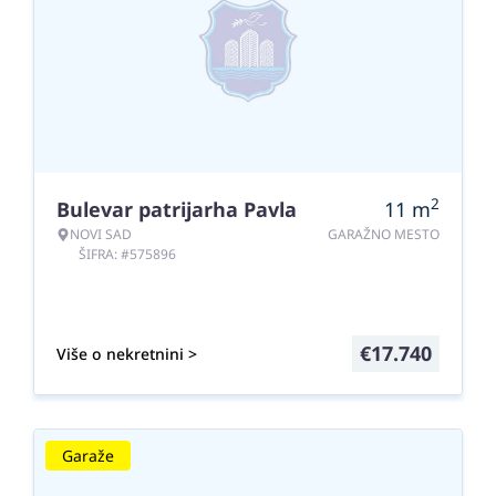
2
Bulevar patrijarha Pavla
11
m
NOVI SAD
GARAŽNO MESTO
ŠIFRA: #575896
€
17.740
Više o nekretnini >
Garaže