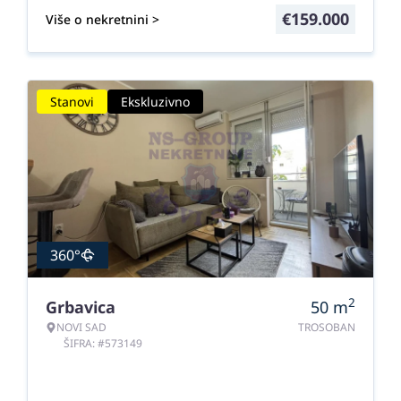
€
159.000
Više o nekretnini >
Stanovi
Ekskluzivno
360°
2
Grbavica
50
m
NOVI SAD
TROSOBAN
ŠIFRA: #573149