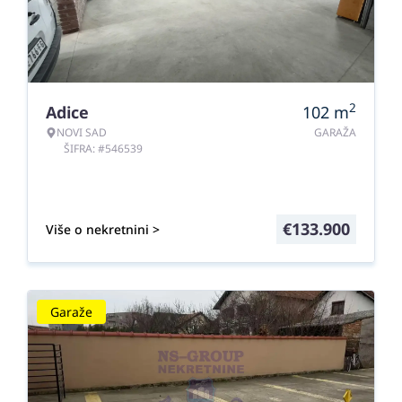
2
Adice
102
m
NOVI SAD
GARAŽA
ŠIFRA: #546539
€
133.900
Više o nekretnini >
Garaže