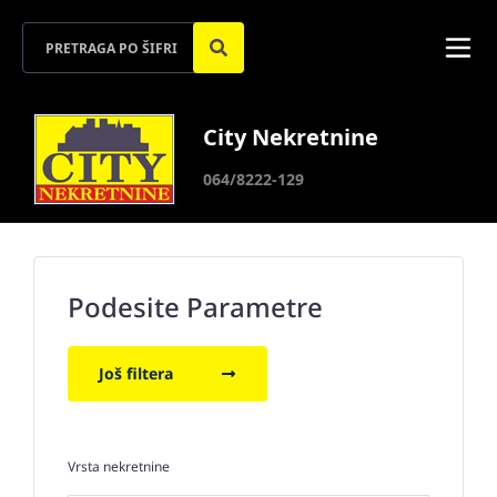
City Nekretnine
064/8222-129
Podesite Parametre
Još filtera
Vrsta nekretnine