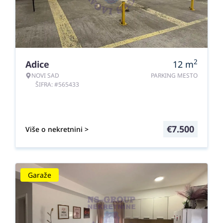
2
Adice
12
m
NOVI SAD
PARKING MESTO
ŠIFRA: #565433
€
7.500
Više o nekretnini >
Garaže