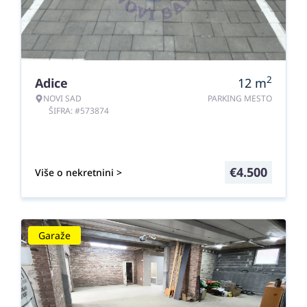
2
Adice
12
m
NOVI SAD
PARKING MESTO
ŠIFRA: #573874
€
4.500
Više o nekretnini >
Garaže