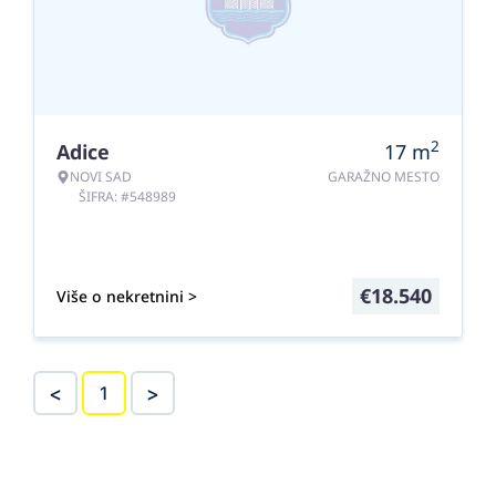
2
Adice
17
m
NOVI SAD
GARAŽNO MESTO
ŠIFRA: #548989
€
18.540
Više o nekretnini >
<
>
1