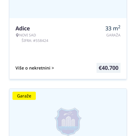
2
Adice
33
m
NOVI SAD
GARAŽA
ŠIFRA: #558424
€
40.700
Više o nekretnini >
Garaže