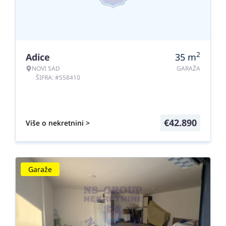
2
Adice
35
m
NOVI SAD
GARAŽA
ŠIFRA: #558410
€
42.890
Više o nekretnini >
Garaže