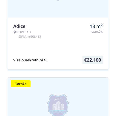
2
Adice
18
m
NOVI SAD
GARAŽA
ŠIFRA: #558412
€
22.100
Više o nekretnini >
Garaže