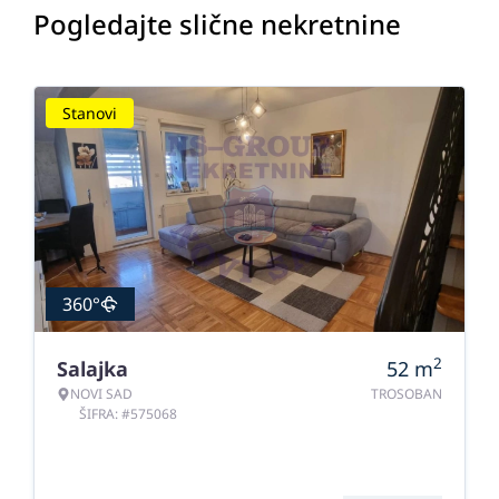
Pogledajte slične nekretnine
Stanovi
360°
2
Salajka
52
m
NOVI SAD
TROSOBAN
ŠIFRA: #575068