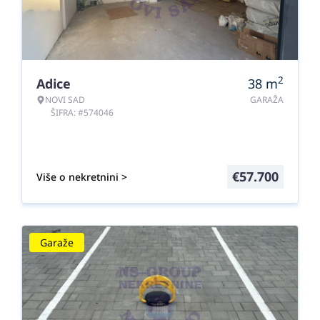
2
Adice
38
m
NOVI SAD
GARAŽA
ŠIFRA: #574046
€
57.700
Više o nekretnini >
Garaže