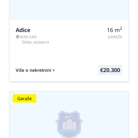
2
Adice
16
m
NOVI SAD
GARAŽA
ŠIFRA: #558419
€
20.300
Više o nekretnini >
Garaže