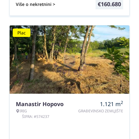
€
160.680
Više o nekretnini >
Plac
2
Manastir Hopovo
1.121
m
IRIG
GRAĐEVINSKO ZEMLJIŠTE
ŠIFRA: #574237