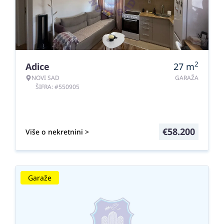
2
Adice
27
m
NOVI SAD
GARAŽA
ŠIFRA: #550905
€
58.200
Više o nekretnini >
Garaže