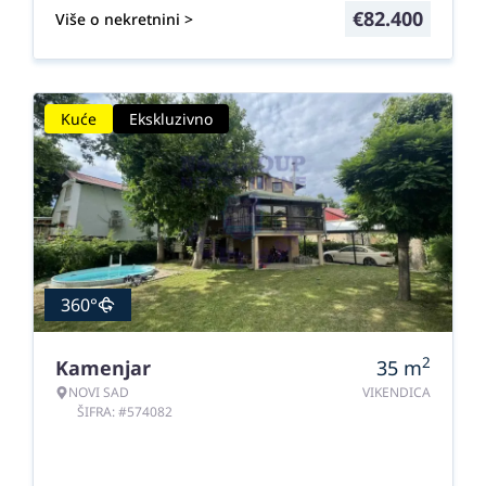
€
82.400
Više o nekretnini >
Kuće
Ekskluzivno
360°
2
Kamenjar
35
m
NOVI SAD
VIKENDICA
ŠIFRA: #574082