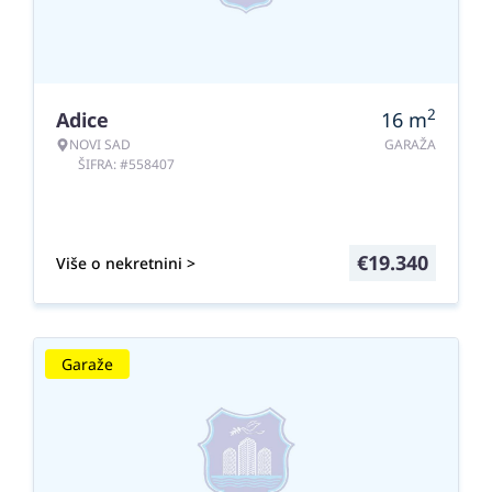
2
Adice
16
m
NOVI SAD
GARAŽA
ŠIFRA: #558407
€
19.340
Više o nekretnini >
Garaže