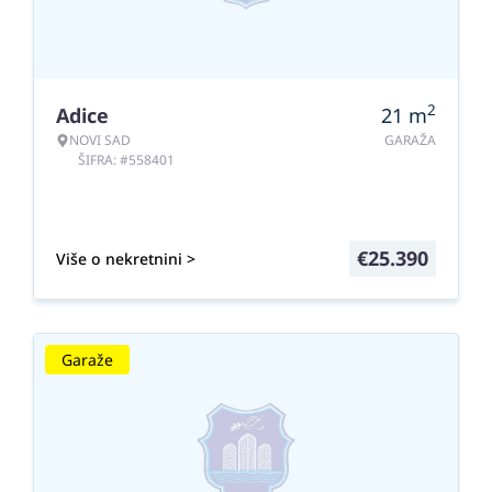
2
Adice
21
m
NOVI SAD
GARAŽA
ŠIFRA: #558401
€
25.390
Više o nekretnini >
Garaže