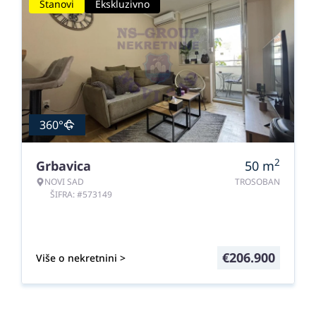
Stanovi
Ekskluzivno
360°
2
Grbavica
50
m
NOVI SAD
TROSOBAN
ŠIFRA: #573149
€
206.900
Više o nekretnini >