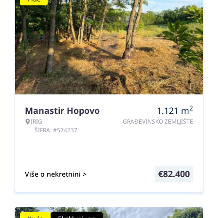
2
Manastir Hopovo
1.121
m
IRIG
GRAĐEVINSKO ZEMLJIŠTE
ŠIFRA: #574237
€
82.400
Više o nekretnini >