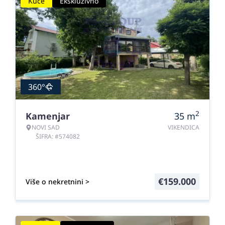
Kuće
Ekskluzivno
360°
2
Kamenjar
35
m
NOVI SAD
VIKENDICA
ŠIFRA: #574082
€
159.000
Više o nekretnini >