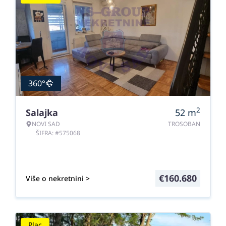
360°
2
Salajka
52
m
NOVI SAD
TROSOBAN
ŠIFRA: #575068
€
160.680
Više o nekretnini >
Plac