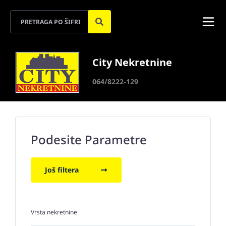
City Nekretnine
064/8222-129
Podesite Parametre
Još filtera
Vrsta nekretnine