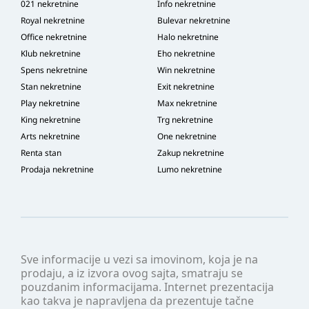
021 nekretnine
Info nekretnine
Royal nekretnine
Bulevar nekretnine
Office nekretnine
Halo nekretnine
Klub nekretnine
Eho nekretnine
Spens nekretnine
Win nekretnine
Stan nekretnine
Exit nekretnine
Play nekretnine
Max nekretnine
King nekretnine
Trg nekretnine
Arts nekretnine
One nekretnine
Renta stan
Zakup nekretnine
Prodaja nekretnine
Lumo nekretnine
Sve informacije u vezi sa imovinom, koja je na
prodaju, a iz izvora ovog sajta, smatraju se
pouzdanim informacijama. Internet prezentacija
kao takva je napravljena da prezentuje tačne