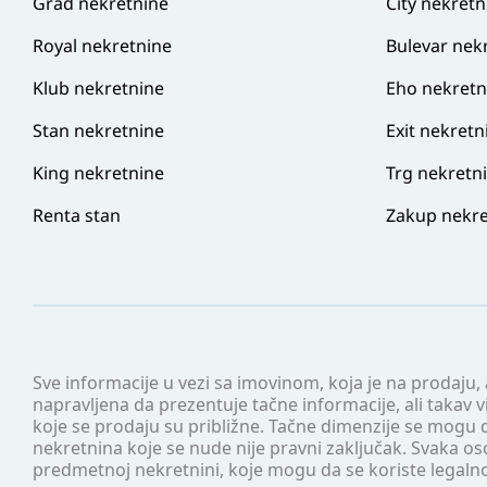
Grad nekretnine
City nekretn
Royal nekretnine
Bulevar nek
Klub nekretnine
Eho nekretn
Stan nekretnine
Exit nekretn
King nekretnine
Trg nekretn
Renta stan
Zakup nekre
Sve informacije u vezi sa imovinom, koja je na prodaju,
napravljena da prezentuje tačne informacije, ali taka
koje se prodaju su približne. Tačne dimenzije se mogu d
nekretnina koje se nude nije pravni zaključak. Svaka o
predmetnoj nekretnini, koje mogu da se koriste legaln