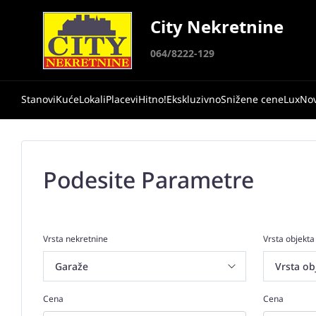
City Nekretnine
064/8222-129
Stanovi
Kuće
Lokali
Placevi
Hitno!
Ekskluzivno
Snižene cene
Lux
No
Podesite Parametre
Vrsta nekretnine
Vrsta objekta
Cena
Cena