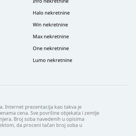
Info nekretnine
Halo nekretnine
Win nekretnine
Max nekretnine
One nekretnine
Lumo nekretnine
. Internet prezentacija kao takva je
menama cena. Sve površine objekata i zemlje
injera. Broj soba navedenih u opisima
tektom, da proceni tačan broj soba u