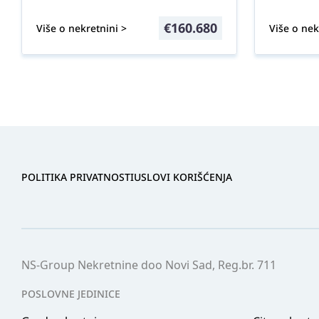
€
160.680
Više o nekretnini >
Više o nek
POLITIKA PRIVATNOSTI
USLOVI KORIŠĆENJA
NS-Group Nekretnine doo Novi Sad, Reg.br. 711
POSLOVNE JEDINICE