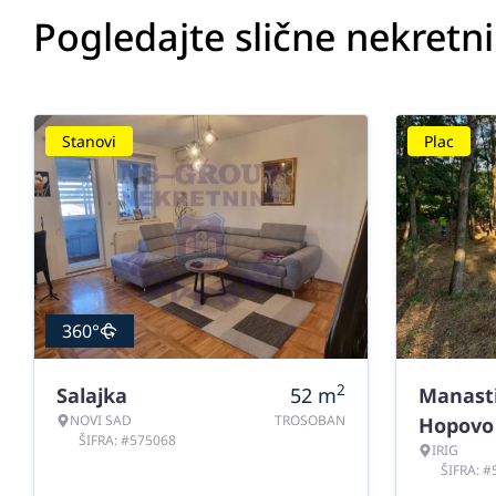
Pogledajte slične nekretn
Stanovi
Plac
360°
2
Salajka
52
m
Manast
NOVI SAD
TROSOBAN
Hopovo
ŠIFRA: #575068
IRIG
ŠIFRA: 