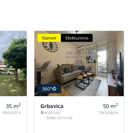
Stanovi
Ekskluzivno
360°
2
2
35
m
Grbavica
50
m
VIKENDICA
NOVI SAD
TROSOBAN
ŠIFRA: #573149