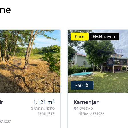
ine
Kuće
Ekskluzivno
360°
2
ir
1.121
m
Kamenjar
GRAĐEVINSKO
NOVI SAD
ZEMLJIŠTE
ŠIFRA: #574082
#574237