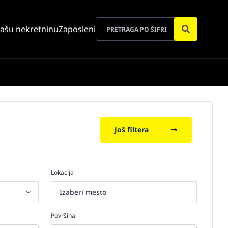
vašu nekretninu
Zaposleni
Još filtera
Lokacija
Izaberi mesto
Površina