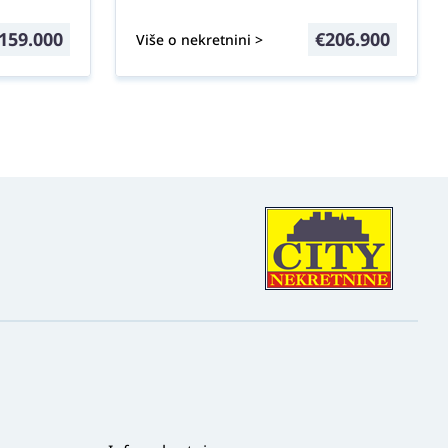
159.000
€
206.900
Više o nekretnini >