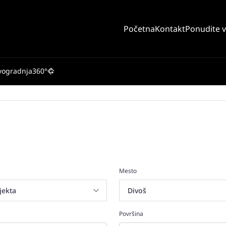
Početna
Kontakt
Ponudite 
vogradnja
360°
Mesto
Površina