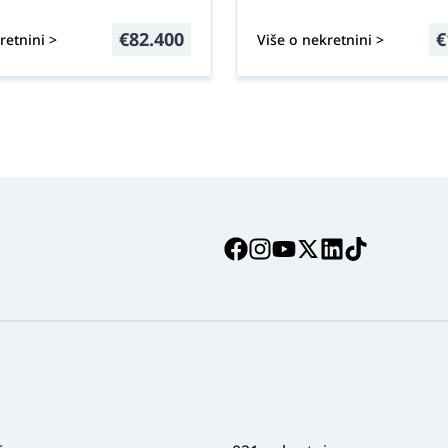
€
82.400
€
retnini >
Više o nekretnini >