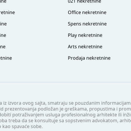
ine
021 nekretnine
retnine
Office nekretnine
ine
Spens nekretnine
ine
Play nekretnine
ine
Arts nekretnine
tnine
Prodaja nekretnine
 a iz izvora ovog sajta, smatraju se pouzdanim informacijama
v vid prezentovanja podložan je greškama, propustima i pro
obiti potraživanjem usluga profesionalnog arhitekte ili inž
soba treba da se konsultuje sa sopstvenim advokatom, arhi
o kao spavaće sobe.