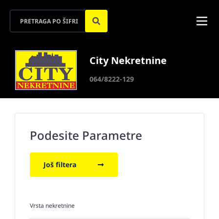
City Nekretnine
064/8222-129
Podesite Parametre
Još filtera
Vrsta nekretnine