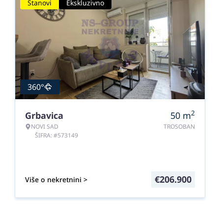
Stanovi
Ekskluzivno
360°
2
Grbavica
50
m
NOVI SAD
TROSOBAN
ŠIFRA: #573149
€
206.900
Više o nekretnini >