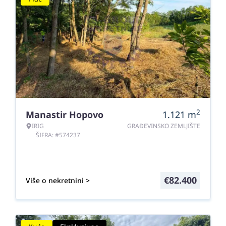
2
Manastir Hopovo
1.121
m
IRIG
GRAĐEVINSKO ZEMLJIŠTE
ŠIFRA: #574237
€
82.400
Više o nekretnini >