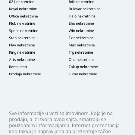
021 nekretnine
Info nekretnine
Royal nekretnine
Bulevar nekretnine
Office nekretnine
Halo nekretnine
Klub nekretnine
Eho nekretnine
Spens nekretnine
Win nekretnine
Stan nekretnine
Exit nekretnine
Play nekretnine
Max nekretnine
King nekretnine
Trg nekretnine
Arts nekretnine
One nekretnine
Renta stan
Zakup nekretnine
Prodaja nekretnine
Lumo nekretnine
Sve informacije u vezi sa imovinom, koja je na
prodaju, a iz izvora ovog sajta, smatraju se
pouzdanim informacijama. Internet prezentacija
kao takva je napravljena da prezentuje tačne