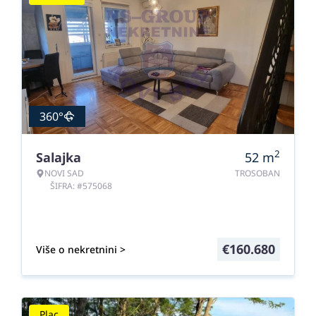
360°
2
Salajka
52
m
NOVI SAD
TROSOBAN
ŠIFRA: #575068
€
160.680
Više o nekretnini >
Plac