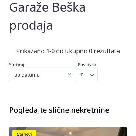
Garaže Beška
prodaja
Prikazano 1-0 od ukupno 0 rezultata
Sortiraj
:
Postavka:
po datumu
Pogledajte slične nekretnine
Stanovi