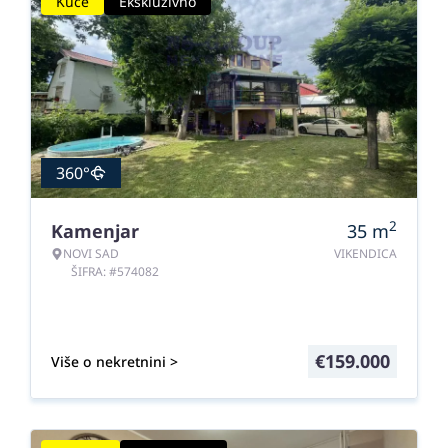
Kuće
Ekskluzivno
360°
2
Kamenjar
35
m
NOVI SAD
VIKENDICA
ŠIFRA: #574082
€
159.000
Više o nekretnini >