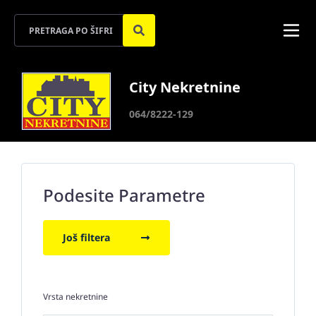
City Nekretnine
064/8222-129
Podesite Parametre
Još filtera
Vrsta nekretnine