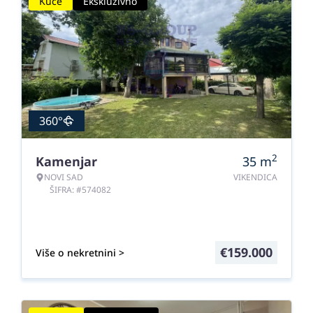
Kuće
Ekskluzivno
360°
2
Kamenjar
35
m
NOVI SAD
VIKENDICA
ŠIFRA: #574082
€
159.000
Više o nekretnini >