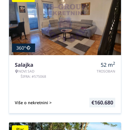
360°
2
Salajka
52
m
NOVI SAD
TROSOBAN
ŠIFRA: #575068
€
160.680
Više o nekretnini >
Plac