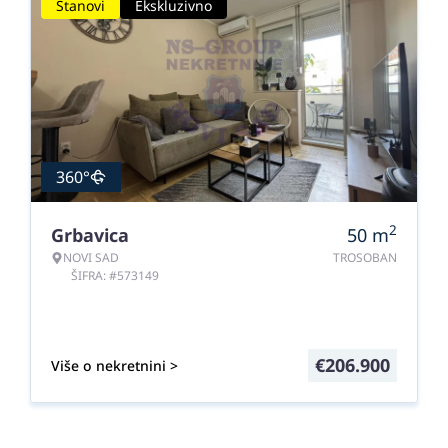
Stanovi
Ekskluzivno
360°
2
Grbavica
50
m
NOVI SAD
TROSOBAN
ŠIFRA: #573149
€
206.900
Više o nekretnini >