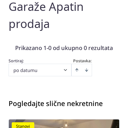
Garaže Apatin
prodaja
Prikazano 1-0 od ukupno 0 rezultata
Sortiraj
:
Postavka:
po datumu
Pogledajte slične nekretnine
Stanovi