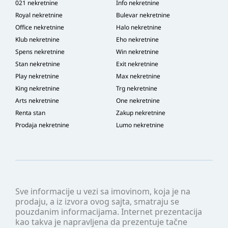
021 nekretnine
Info nekretnine
Royal nekretnine
Bulevar nekretnine
Office nekretnine
Halo nekretnine
Klub nekretnine
Eho nekretnine
Spens nekretnine
Win nekretnine
Stan nekretnine
Exit nekretnine
Play nekretnine
Max nekretnine
King nekretnine
Trg nekretnine
Arts nekretnine
One nekretnine
Renta stan
Zakup nekretnine
Prodaja nekretnine
Lumo nekretnine
Sve informacije u vezi sa imovinom, koja je na
prodaju, a iz izvora ovog sajta, smatraju se
pouzdanim informacijama. Internet prezentacija
kao takva je napravljena da prezentuje tačne