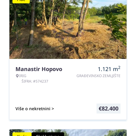
2
Manastir Hopovo
1.121
m
IRIG
GRAĐEVINSKO ZEMLJIŠTE
ŠIFRA: #574237
€
82.400
Više o nekretnini >