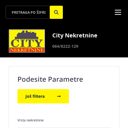
City Nekretnine
064/8222-129
Podesite Parametre
Još filtera
Vrsta nekretnine