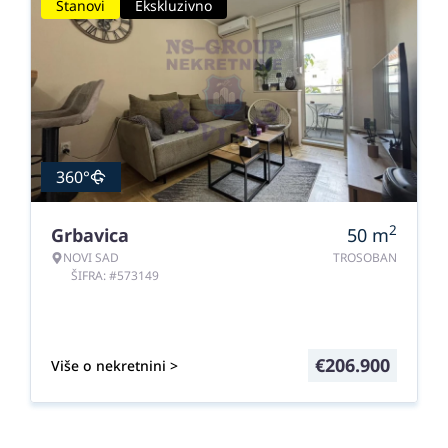
Stanovi
Ekskluzivno
360°
2
Grbavica
50
m
NOVI SAD
TROSOBAN
ŠIFRA: #573149
€
206.900
Više o nekretnini >