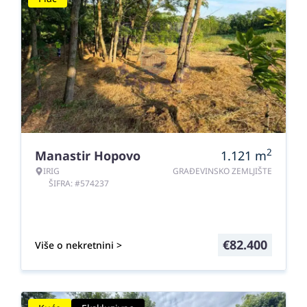
2
Manastir Hopovo
1.121
m
IRIG
GRAĐEVINSKO ZEMLJIŠTE
ŠIFRA: #574237
€
82.400
Više o nekretnini >