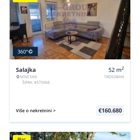
360°
2
Salajka
52
m
NOVI SAD
TROSOBAN
ŠIFRA: #575068
€
160.680
Više o nekretnini >
Plac