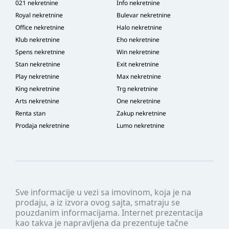
021 nekretnine
Info nekretnine
Royal nekretnine
Bulevar nekretnine
Office nekretnine
Halo nekretnine
Klub nekretnine
Eho nekretnine
Spens nekretnine
Win nekretnine
Stan nekretnine
Exit nekretnine
Play nekretnine
Max nekretnine
King nekretnine
Trg nekretnine
Arts nekretnine
One nekretnine
Renta stan
Zakup nekretnine
Prodaja nekretnine
Lumo nekretnine
Sve informacije u vezi sa imovinom, koja je na
prodaju, a iz izvora ovog sajta, smatraju se
pouzdanim informacijama. Internet prezentacija
kao takva je napravljena da prezentuje tačne