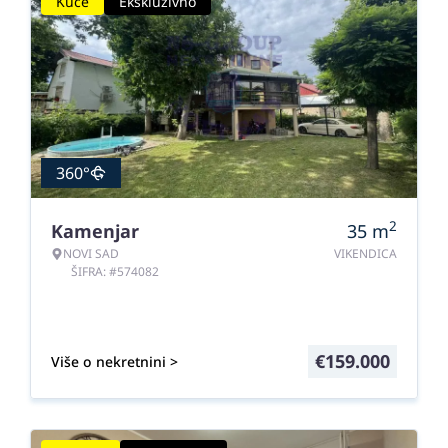
Kuće
Ekskluzivno
360°
2
Kamenjar
35
m
NOVI SAD
VIKENDICA
ŠIFRA: #574082
€
159.000
Više o nekretnini >