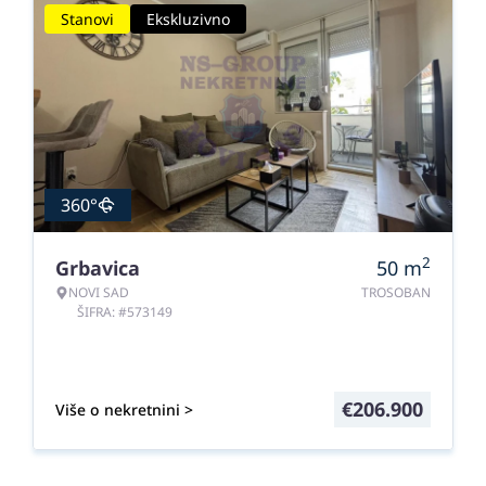
Stanovi
Ekskluzivno
360°
2
Grbavica
50
m
NOVI SAD
TROSOBAN
ŠIFRA: #573149
€
206.900
Više o nekretnini >