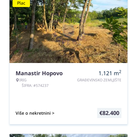
Plac
2
Manastir Hopovo
1.121
m
IRIG
GRAĐEVINSKO ZEMLJIŠTE
ŠIFRA: #574237
€
82.400
Više o nekretnini >