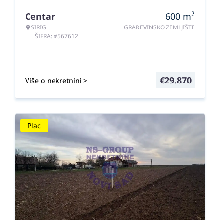
2
Centar
600
m
SIRIG
GRAĐEVINSKO ZEMLJIŠTE
ŠIFRA: #567612
€
29.870
Više o nekretnini >
Plac