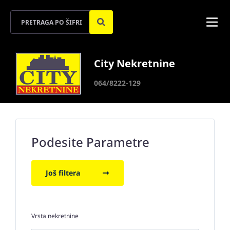
City Nekretnine
064/8222-129
Podesite Parametre
Još filtera
Vrsta nekretnine