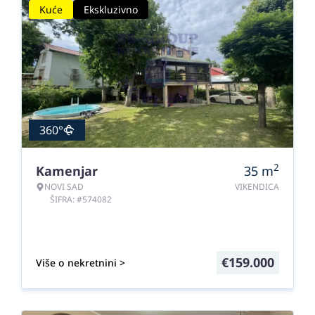
Kuće
Ekskluzivno
360°
2
Kamenjar
35
m
NOVI SAD
VIKENDICA
ŠIFRA: #574082
€
159.000
Više o nekretnini >