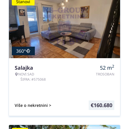
Stanovi
360°
2
Salajka
52
m
NOVI SAD
TROSOBAN
ŠIFRA: #575068
€
160.680
Više o nekretnini >