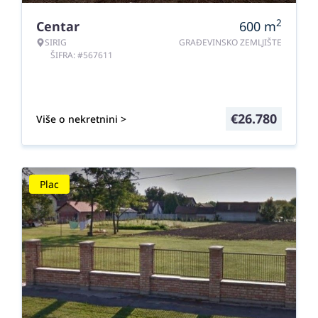
2
Centar
600
m
SIRIG
GRAĐEVINSKO ZEMLJIŠTE
ŠIFRA: #567611
€
26.780
Više o nekretnini >
Plac