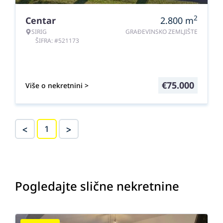
2
Centar
2.800
m
SIRIG
GRAĐEVINSKO ZEMLJIŠTE
ŠIFRA: #521173
€
75.000
Više o nekretnini >
<
>
1
Pogledajte slične nekretnine