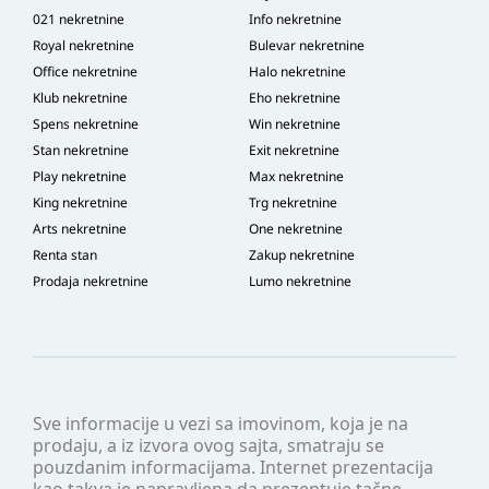
021 nekretnine
Info nekretnine
Royal nekretnine
Bulevar nekretnine
Office nekretnine
Halo nekretnine
Klub nekretnine
Eho nekretnine
Spens nekretnine
Win nekretnine
Stan nekretnine
Exit nekretnine
Play nekretnine
Max nekretnine
King nekretnine
Trg nekretnine
Arts nekretnine
One nekretnine
Renta stan
Zakup nekretnine
Prodaja nekretnine
Lumo nekretnine
Sve informacije u vezi sa imovinom, koja je na
prodaju, a iz izvora ovog sajta, smatraju se
pouzdanim informacijama. Internet prezentacija