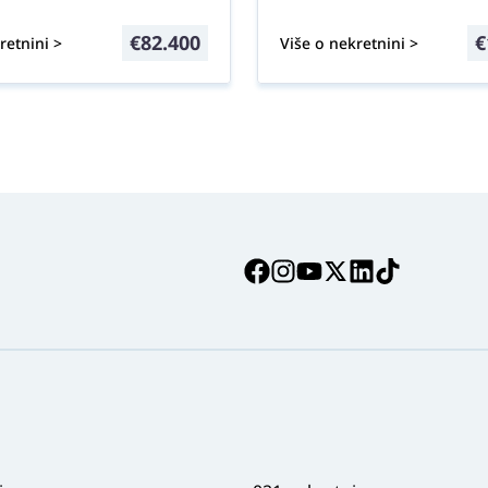
€
82.400
€
retnini >
Više o nekretnini >