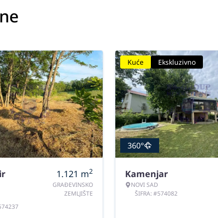
ine
Kuće
Ekskluzivno
360°
2
ir
1.121
m
Kamenjar
GRAĐEVINSKO
NOVI SAD
ZEMLJIŠTE
ŠIFRA: #574082
#574237