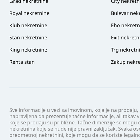
Grad nekretnine
City nekretn
Royal nekretnine
Bulevar nek
Klub nekretnine
Eho nekretn
Stan nekretnine
Exit nekretn
King nekretnine
Trg nekretn
Renta stan
Zakup nekre
Sve informacije u vezi sa imovinom, koja je na prodaju,
napravljena da prezentuje tačne informacije, ali taka
koje se prodaju su približne. Tačne dimenzije se mogu d
nekretnina koje se nude nije pravni zaključak. Svaka o
predmetnoj nekretnini, koje mogu da se koriste legaln