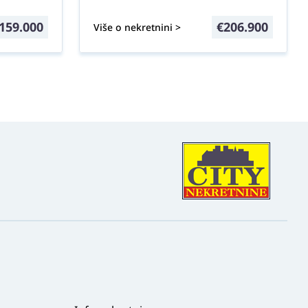
159.000
€
206.900
Više o nekretnini >