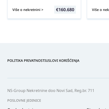
€
160.680
Više o nekretnini >
Više o nek
POLITIKA PRIVATNOSTI
USLOVI KORIŠĆENJA
NS-Group Nekretnine doo Novi Sad, Reg.br. 711
POSLOVNE JEDINICE