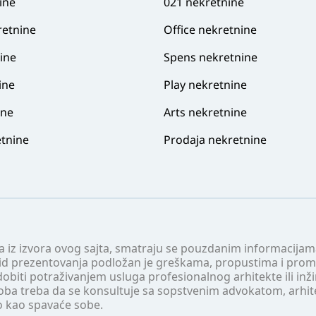
ine
021 nekretnine
retnine
Office nekretnine
ine
Spens nekretnine
ine
Play nekretnine
ine
Arts nekretnine
tnine
Prodaja nekretnine
 a iz izvora ovog sajta, smatraju se pouzdanim informacijama
v vid prezentovanja podložan je greškama, propustima i pro
obiti potraživanjem usluga profesionalnog arhitekte ili inž
soba treba da se konsultuje sa sopstvenim advokatom, arhi
o kao spavaće sobe.