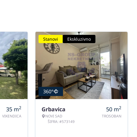
Stanovi
Ekskluzivno
360°
2
2
35
m
Grbavica
50
m
VIKENDICA
NOVI SAD
TROSOBAN
ŠIFRA: #573149