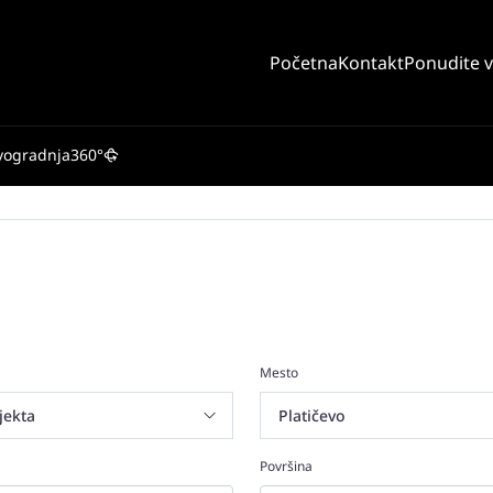
Početna
Kontakt
Ponudite 
vogradnja
360°
Mesto
Površina