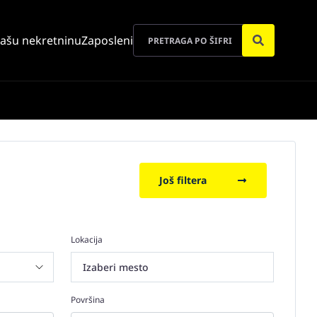
vašu nekretninu
Zaposleni
Još filtera
Lokacija
Izaberi mesto
Površina