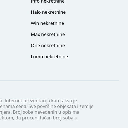
Info nekretnine
Halo nekretnine
Win nekretnine
Max nekretnine
One nekretnine
Lumo nekretnine
. Internet prezentacija kao takva je
menama cena. Sve površine objekata i zemlje
injera. Broj soba navedenih u opisima
tektom, da proceni tačan broj soba u