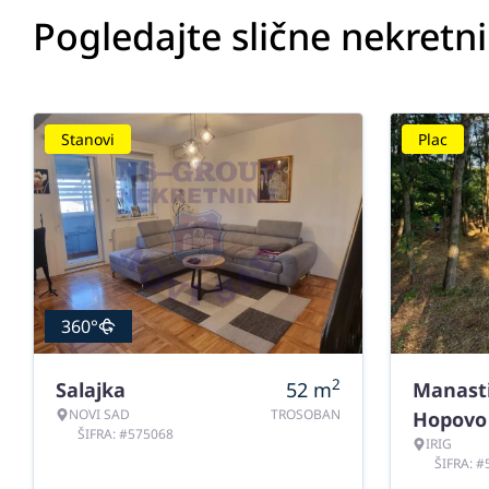
Pogledajte slične nekretn
Stanovi
Plac
360°
2
Salajka
52
m
Manast
NOVI SAD
TROSOBAN
Hopovo
ŠIFRA: #575068
IRIG
ŠIFRA: 