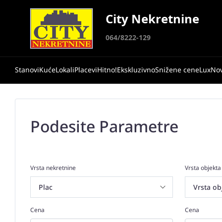
City Nekretnine
064/8222-129
Stanovi
Kuće
Lokali
Placevi
Hitno!
Ekskluzivno
Snižene cene
Lux
No
Podesite Parametre
Vrsta nekretnine
Vrsta objekta
Cena
Cena