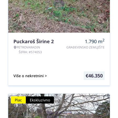
2
Puckaroš Širine 2
1.790
m
PETROVARADIN
GRAĐEVINSKO ZEMLJIŠTE
ŠIFRA: #574053
€
46.350
Više o nekretnini >
Plac
Ekskluzivno