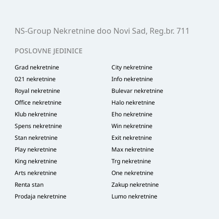
NS-Group Nekretnine doo Novi Sad, Reg.br. 711
POSLOVNE JEDINICE
Grad nekretnine
City nekretnine
021 nekretnine
Info nekretnine
Royal nekretnine
Bulevar nekretnine
Office nekretnine
Halo nekretnine
Klub nekretnine
Eho nekretnine
Spens nekretnine
Win nekretnine
Stan nekretnine
Exit nekretnine
Play nekretnine
Max nekretnine
King nekretnine
Trg nekretnine
Arts nekretnine
One nekretnine
Renta stan
Zakup nekretnine
Prodaja nekretnine
Lumo nekretnine