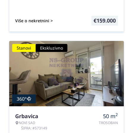
€
159.000
Više o nekretnini >
Stanovi
Ekskluzivno
360°
2
Grbavica
50
m
NOVI SAD
TROSOBAN
ŠIFRA: #573149