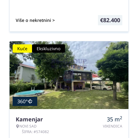
€
82.400
Više o nekretnini >
Kuće
Ekskluzivno
360°
2
Kamenjar
35
m
NOVI SAD
VIKENDICA
ŠIFRA: #574082