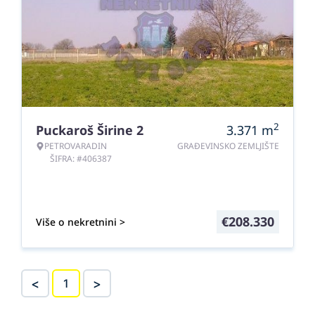
2
Puckaroš Širine 2
3.371
m
PETROVARADIN
GRAĐEVINSKO ZEMLJIŠTE
ŠIFRA: #406387
€
208.330
Više o nekretnini >
<
>
1