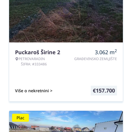
2
Puckaroš Širine 2
3.062
m
PETROVARADIN
GRAĐEVINSKO ZEMLJIŠTE
ŠIFRA: #333486
€
157.700
Više o nekretnini >
Plac