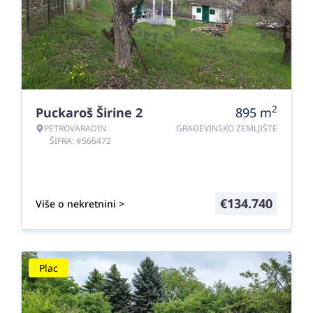
2
Puckaroš Širine 2
895
m
PETROVARADIN
GRAĐEVINSKO ZEMLJIŠTE
ŠIFRA: #566472
€
134.740
Više o nekretnini >
Plac