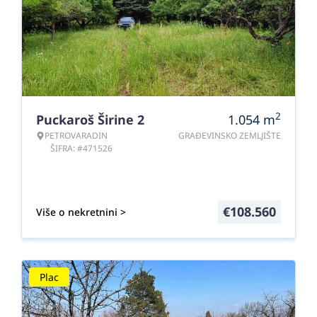
2
Puckaroš Širine 2
1.054
m
PETROVARADIN
GRAĐEVINSKO ZEMLJIŠTE
ŠIFRA: #471526
€
108.560
Više o nekretnini >
Plac