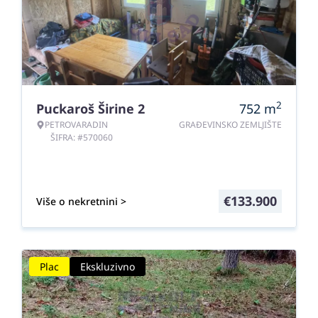
2
Puckaroš Širine 2
752
m
PETROVARADIN
GRAĐEVINSKO ZEMLJIŠTE
ŠIFRA: #570060
€
133.900
Više o nekretnini >
Plac
Ekskluzivno