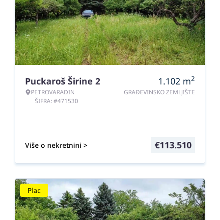
2
Puckaroš Širine 2
1.102
m
PETROVARADIN
GRAĐEVINSKO ZEMLJIŠTE
ŠIFRA: #471530
€
113.510
Više o nekretnini >
Plac