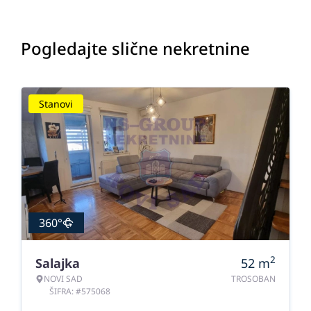
Pogledajte slične nekretnine
Stanovi
360°
2
Salajka
52
m
NOVI SAD
TROSOBAN
ŠIFRA: #575068