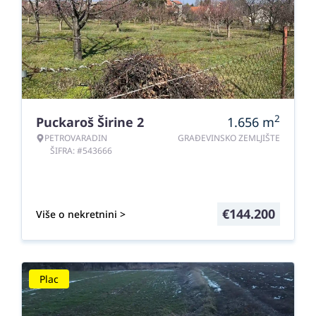
2
Puckaroš Širine 2
1.656
m
PETROVARADIN
GRAĐEVINSKO ZEMLJIŠTE
ŠIFRA: #543666
€
144.200
Više o nekretnini >
Plac