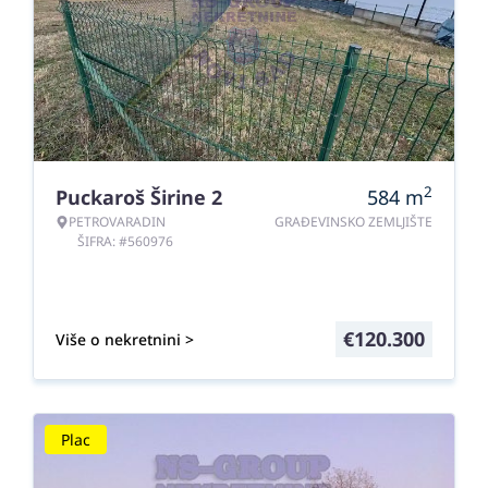
2
Puckaroš Širine 2
584
m
PETROVARADIN
GRAĐEVINSKO ZEMLJIŠTE
ŠIFRA: #560976
€
120.300
Više o nekretnini >
Plac