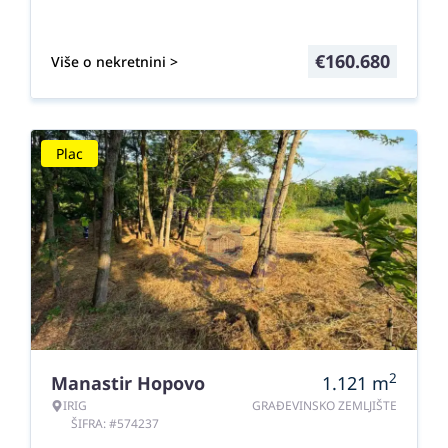
€
160.680
Više o nekretnini >
Plac
2
Manastir Hopovo
1.121
m
IRIG
GRAĐEVINSKO ZEMLJIŠTE
ŠIFRA: #574237