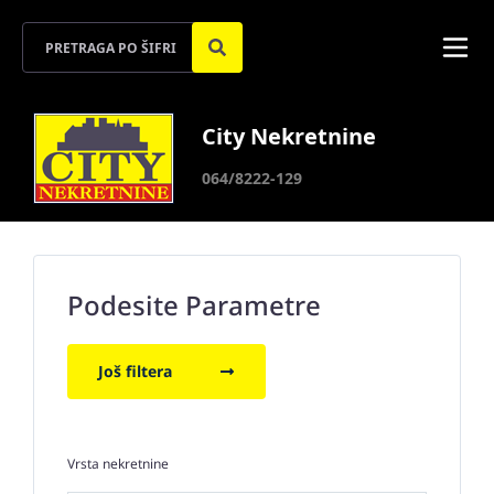
City Nekretnine
064/8222-129
Podesite Parametre
Još filtera
Vrsta nekretnine