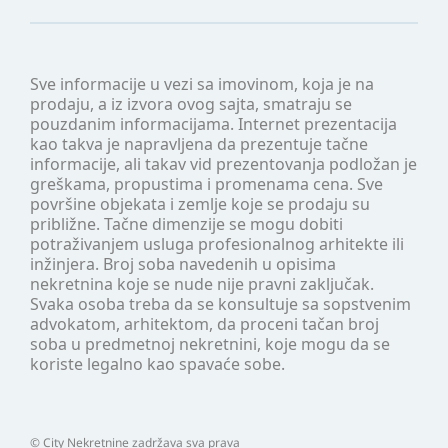
Sve informacije u vezi sa imovinom, koja je na
prodaju, a iz izvora ovog sajta, smatraju se
pouzdanim informacijama. Internet prezentacija
kao takva je napravljena da prezentuje tačne
informacije, ali takav vid prezentovanja podložan je
greškama, propustima i promenama cena. Sve
površine objekata i zemlje koje se prodaju su
približne. Tačne dimenzije se mogu dobiti
potraživanjem usluga profesionalnog arhitekte ili
inžinjera. Broj soba navedenih u opisima
nekretnina koje se nude nije pravni zaključak.
Svaka osoba treba da se konsultuje sa sopstvenim
advokatom, arhitektom, da proceni tačan broj
soba u predmetnoj nekretnini, koje mogu da se
koriste legalno kao spavaće sobe.
©
City Nekretnine
zadržava sva prava