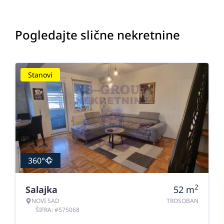
Pogledajte slične nekretnine
Stanovi
360°
2
Salajka
52
m
NOVI SAD
TROSOBAN
ŠIFRA: #575068