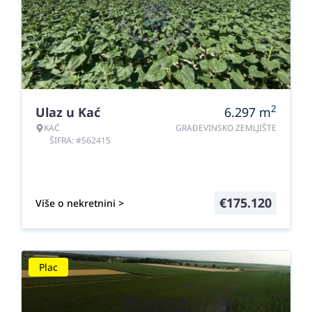
2
Ulaz u Kać
6.297
m
KAĆ
GRAĐEVINSKO ZEMLJIŠTE
ŠIFRA: #562415
€
175.120
Više o nekretnini >
Plac