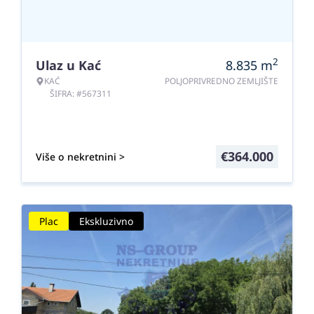
2
Ulaz u Kać
8.835
m
KAĆ
POLJOPRIVREDNO ZEMLJIŠTE
ŠIFRA: #567311
€
364.000
Više o nekretnini >
Plac
Ekskluzivno