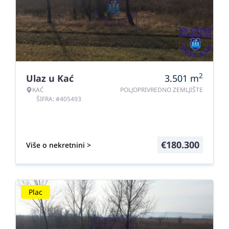
2
Ulaz u Kać
3.501
m
KAĆ
POLJOPRIVREDNO ZEMLJIŠTE
ŠIFRA: #405493
€
180.300
Više o nekretnini >
Plac