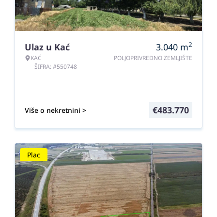
2
Ulaz u Kać
3.040
m
KAĆ
POLJOPRIVREDNO ZEMLJIŠTE
ŠIFRA: #550748
€
483.770
Više o nekretnini >
Plac