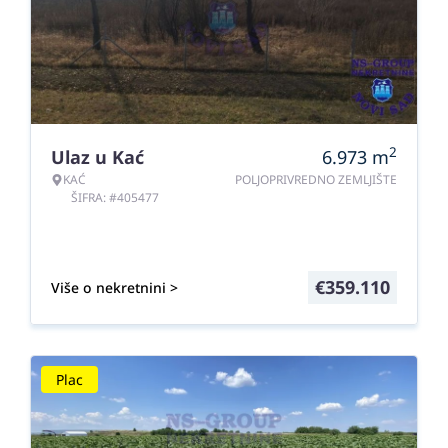
2
Ulaz u Kać
6.973
m
KAĆ
POLJOPRIVREDNO ZEMLJIŠTE
ŠIFRA: #405477
€
359.110
Više o nekretnini >
Plac