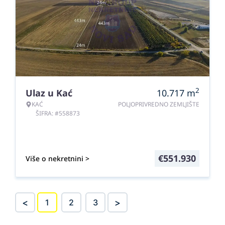
2
Ulaz u Kać
10.717
m
KAĆ
POLJOPRIVREDNO ZEMLJIŠTE
ŠIFRA: #558873
€
551.930
Više o nekretnini >
<
>
1
2
3