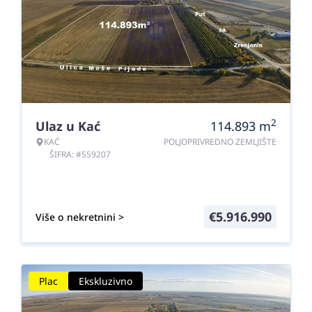
2
Ulaz u Kać
114.893
m
KAĆ
POLJOPRIVREDNO ZEMLJIŠTE
ŠIFRA: #559207
€
5.916.990
Više o nekretnini >
Plac
Ekskluzivno