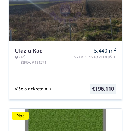
2
Ulaz u Kać
5.440
m
KAĆ
GRAĐEVINSKO ZEMLJIŠTE
ŠIFRA: #484271
€
196.110
Više o nekretnini >
Plac