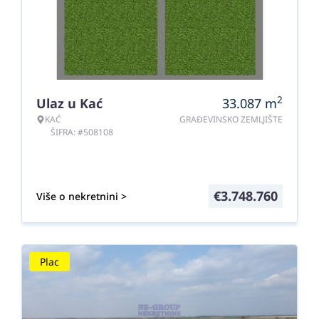
2
Ulaz u Kać
33.087
m
KAĆ
GRAĐEVINSKO ZEMLJIŠTE
ŠIFRA: #508108
€
3.748.760
Više o nekretnini >
Plac