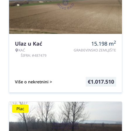
2
Ulaz u Kać
15.198
m
KAĆ
GRAĐEVINSKO ZEMLJIŠTE
ŠIFRA: #487479
€
1.017.510
Više o nekretnini >
Plac