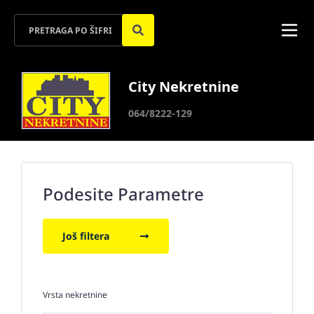
City Nekretnine
064/8222-129
Podesite Parametre
Još filtera
Vrsta nekretnine