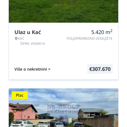
2
Ulaz u Kać
5.420
m
KAĆ
POLJOPRIVREDNO ZEMLJIŠTE
ŠIFRA: #568616
€
307.670
Više o nekretnini >
Plac