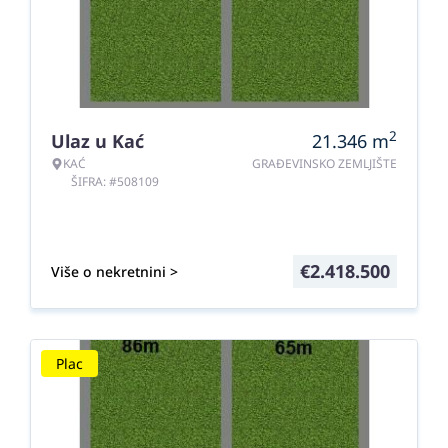
2
Ulaz u Kać
21.346
m
KAĆ
GRAĐEVINSKO ZEMLJIŠTE
ŠIFRA: #508109
€
2.418.500
Više o nekretnini >
Plac