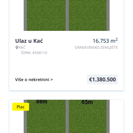
2
Ulaz u Kać
16.753
m
KAĆ
GRAĐEVINSKO ZEMLJIŠTE
ŠIFRA: #508110
€
1.380.500
Više o nekretnini >
Plac