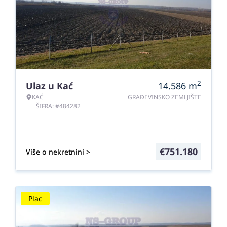
2
Ulaz u Kać
14.586
m
KAĆ
GRAĐEVINSKO ZEMLJIŠTE
ŠIFRA: #484282
€
751.180
Više o nekretnini >
Plac