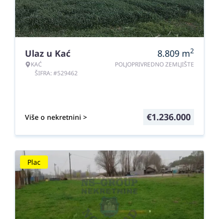
2
Ulaz u Kać
8.809
m
KAĆ
POLJOPRIVREDNO ZEMLJIŠTE
ŠIFRA: #529462
€
1.236.000
Više o nekretnini >
Plac