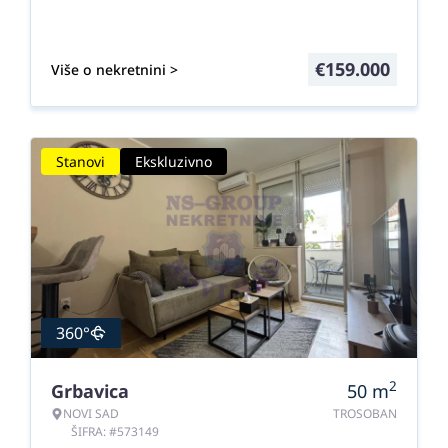
€
159.000
Više o nekretnini >
Stanovi
Ekskluzivno
360°
2
Grbavica
50
m
NOVI SAD
TROSOBAN
ŠIFRA: #573149