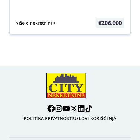
€
206.900
Više o nekretnini >
POLITIKA PRIVATNOSTI
USLOVI KORIŠĆENJA