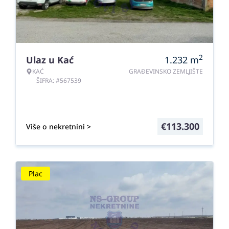
2
Ulaz u Kać
1.232
m
KAĆ
GRAĐEVINSKO ZEMLJIŠTE
ŠIFRA: #567539
€
113.300
Više o nekretnini >
Plac