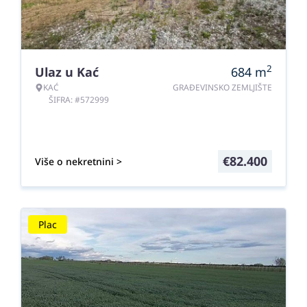
2
Ulaz u Kać
684
m
KAĆ
GRAĐEVINSKO ZEMLJIŠTE
ŠIFRA: #572999
€
82.400
Više o nekretnini >
Plac