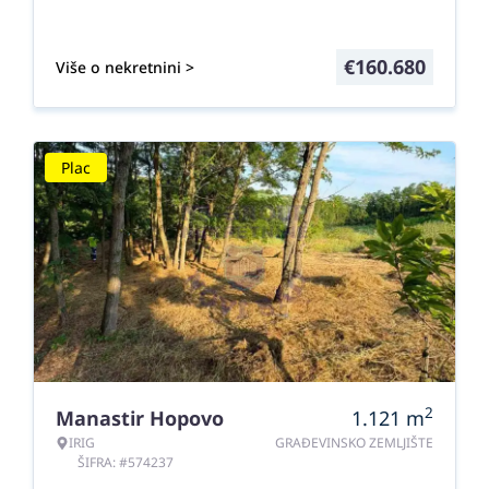
€
160.680
Više o nekretnini >
Plac
2
Manastir Hopovo
1.121
m
IRIG
GRAĐEVINSKO ZEMLJIŠTE
ŠIFRA: #574237