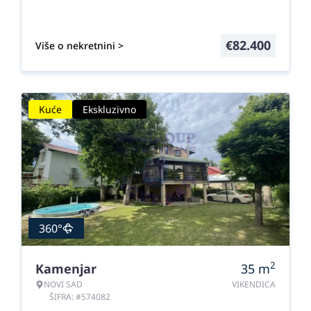
€
82.400
Više o nekretnini >
Kuće
Ekskluzivno
360°
2
Kamenjar
35
m
NOVI SAD
VIKENDICA
ŠIFRA: #574082