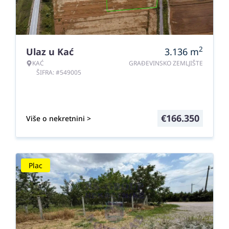
2
Ulaz u Kać
3.136
m
KAĆ
GRAĐEVINSKO ZEMLJIŠTE
ŠIFRA: #549005
€
166.350
Više o nekretnini >
Plac