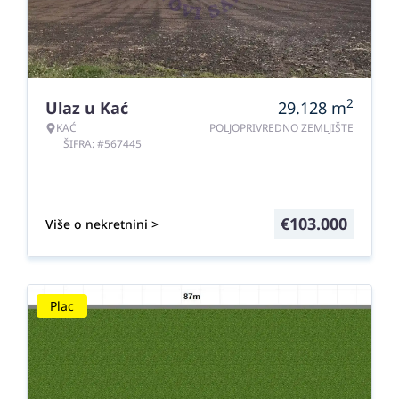
2
Ulaz u Kać
29.128
m
KAĆ
POLJOPRIVREDNO ZEMLJIŠTE
ŠIFRA: #567445
€
103.000
Više o nekretnini >
Plac