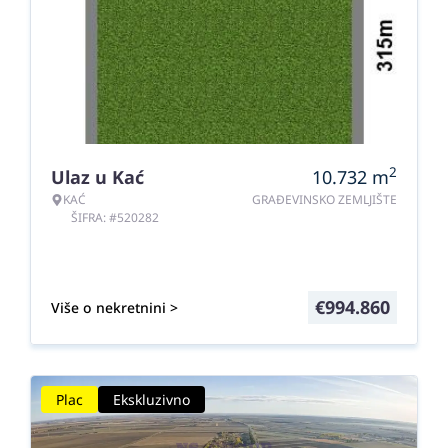
2
Ulaz u Kać
10.732
m
KAĆ
GRAĐEVINSKO ZEMLJIŠTE
ŠIFRA: #520282
€
994.860
Više o nekretnini >
Plac
Ekskluzivno