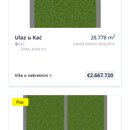
2
Ulaz u Kać
28.778
m
KAĆ
GRAĐEVINSKO ZEMLJIŠTE
ŠIFRA: #508107
€
2.667.720
Više o nekretnini >
Plac