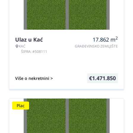
2
Ulaz u Kać
17.862
m
KAĆ
GRAĐEVINSKO ZEMLJIŠTE
ŠIFRA: #508111
€
1.471.850
Više o nekretnini >
Plac