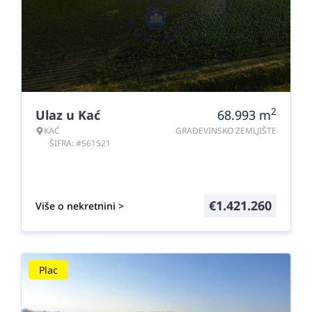
2
Ulaz u Kać
68.993
m
KAĆ
GRAĐEVINSKO ZEMLJIŠTE
ŠIFRA: #561521
€
1.421.260
Više o nekretnini >
Plac