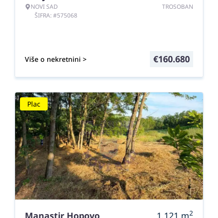
NOVI SAD
TROSOBAN
ŠIFRA: #575068
€
160.680
Više o nekretnini >
Plac
2
Manastir Hopovo
1.121
m