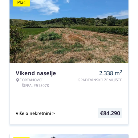
Plac
2
Vikend naselje
2.338
m
ČORTANOVCI
GRAĐEVINSKO ZEMLJIŠTE
ŠIFRA: #515078
€
84.290
Više o nekretnini >