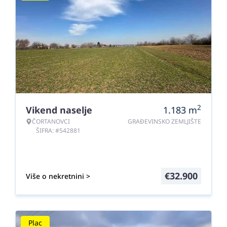
2
Vikend naselje
1.183
m
ČORTANOVCI
GRAĐEVINSKO ZEMLJIŠTE
ŠIFRA: #542881
€
32.900
Više o nekretnini >
Plac