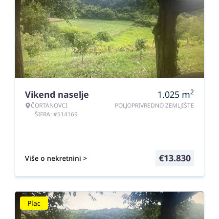
2
Vikend naselje
1.025
m
ČORTANOVCI
POLJOPRIVREDNO ZEMLJIŠTE
ŠIFRA: #514169
€
13.830
Više o nekretnini >
Plac