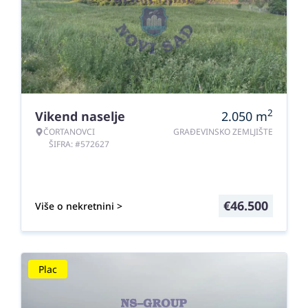
2
Vikend naselje
2.050
m
ČORTANOVCI
GRAĐEVINSKO ZEMLJIŠTE
ŠIFRA: #572627
€
46.500
Više o nekretnini >
Plac