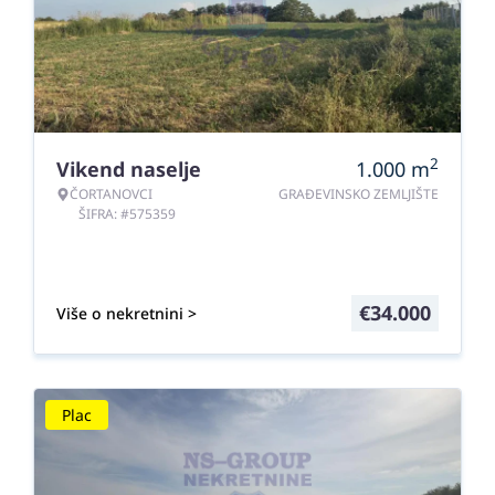
2
Vikend naselje
1.000
m
ČORTANOVCI
GRAĐEVINSKO ZEMLJIŠTE
ŠIFRA: #575359
€
34.000
Više o nekretnini >
Plac