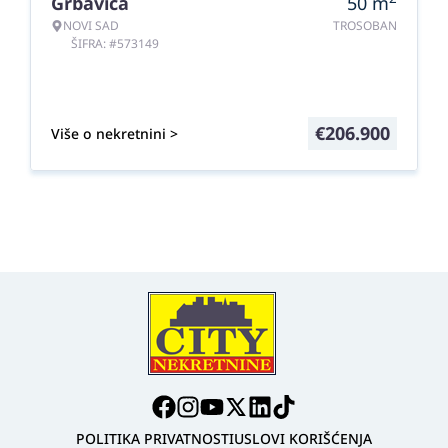
Grbavica
50
m
NOVI SAD
TROSOBAN
ŠIFRA: #573149
€
206.900
Više o nekretnini >
POLITIKA PRIVATNOSTI
USLOVI KORIŠĆENJA