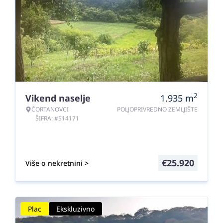
2
Vikend naselje
1.935
m
ČORTANOVCI
POLJOPRIVREDNO ZEMLJIŠTE
ŠIFRA: #514171
€
25.920
Više o nekretnini >
Plac
Ekskluzivno