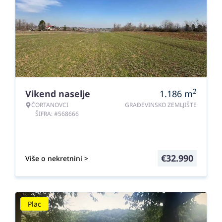
2
Vikend naselje
1.186
m
ČORTANOVCI
GRAĐEVINSKO ZEMLJIŠTE
ŠIFRA: #568666
€
32.990
Više o nekretnini >
Plac