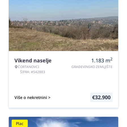
2
Vikend naselje
1.183
m
ČORTANOVCI
GRAĐEVINSKO ZEMLJIŠTE
ŠIFRA: #542883
€
32.900
Više o nekretnini >
Plac