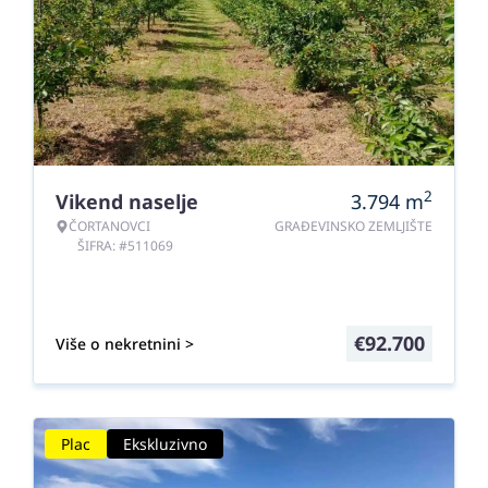
2
Vikend naselje
3.794
m
ČORTANOVCI
GRAĐEVINSKO ZEMLJIŠTE
ŠIFRA: #511069
€
92.700
Više o nekretnini >
Plac
Ekskluzivno