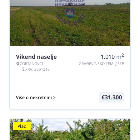
2
Vikend naselje
1.010
m
ČORTANOVCI
GRAĐEVINSKO ZEMLJIŠTE
ŠIFRA: #551213
€
31.300
Više o nekretnini >
Plac