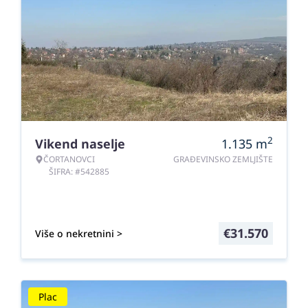
2
Vikend naselje
1.135
m
ČORTANOVCI
GRAĐEVINSKO ZEMLJIŠTE
ŠIFRA: #542885
€
31.570
Više o nekretnini >
Plac