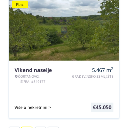
Plac
2
Vikend naselje
5.467
m
ČORTANOVCI
GRAĐEVINSKO ZEMLJIŠTE
ŠIFRA: #549177
€
45.050
Više o nekretnini >