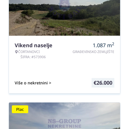
2
Vikend naselje
1.087
m
ČORTANOVCI
GRAĐEVINSKO ZEMLJIŠTE
ŠIFRA: #573906
€
26.000
Više o nekretnini >
Plac