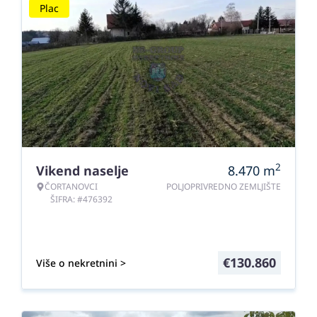
Plac
2
Vikend naselje
8.470
m
ČORTANOVCI
POLJOPRIVREDNO ZEMLJIŠTE
ŠIFRA: #476392
€
130.860
Više o nekretnini >