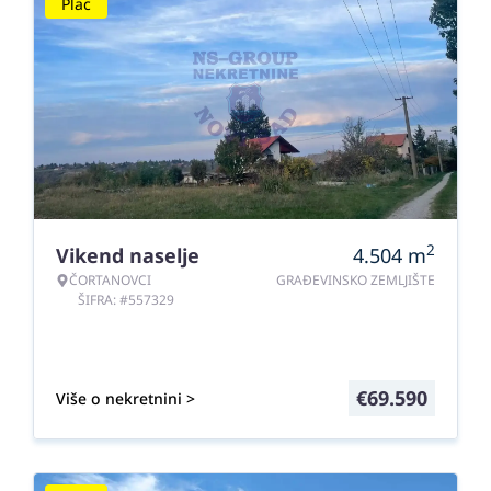
Plac
2
Vikend naselje
4.504
m
ČORTANOVCI
GRAĐEVINSKO ZEMLJIŠTE
ŠIFRA: #557329
€
69.590
Više o nekretnini >