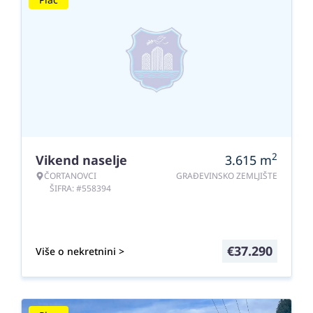
2
Vikend naselje
3.615
m
ČORTANOVCI
GRAĐEVINSKO ZEMLJIŠTE
ŠIFRA: #558394
€
37.290
Više o nekretnini >