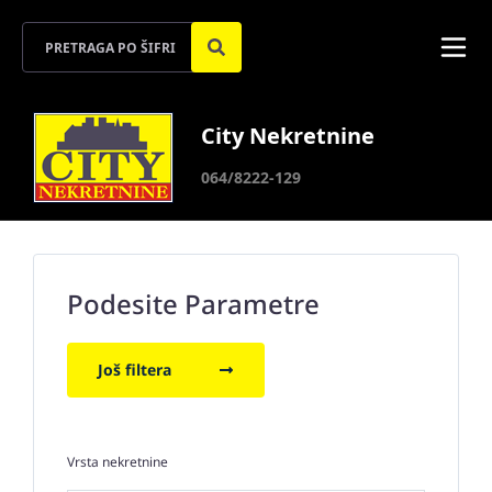
City Nekretnine
064/8222-129
Podesite Parametre
Još filtera
Vrsta nekretnine