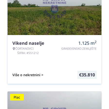
2
Vikend naselje
1.125
m
ČORTANOVCI
GRAĐEVINSKO ZEMLJIŠTE
ŠIFRA: #551212
€
35.810
Više o nekretnini >
Plac