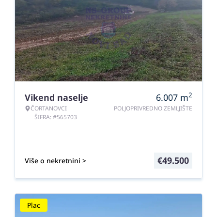
2
Vikend naselje
6.007
m
ČORTANOVCI
POLJOPRIVREDNO ZEMLJIŠTE
ŠIFRA: #565703
€
49.500
Više o nekretnini >
Plac