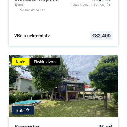
IRIG
GRAĐEVINSKO ZEMLJIŠTE
ŠIFRA: #574237
€
82.400
Više o nekretnini >
Kuće
Ekskluzivno
360°
2
Kamenjar
35
m