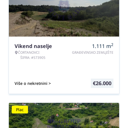
2
Vikend naselje
1.111
m
ČORTANOVCI
GRAĐEVINSKO ZEMLJIŠTE
ŠIFRA: #573905
€
26.000
Više o nekretnini >
Plac