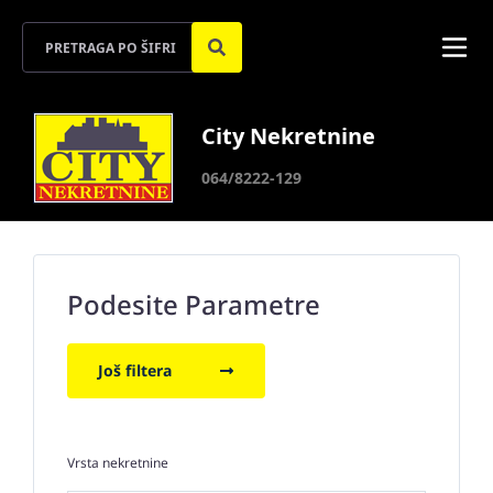
City Nekretnine
064/8222-129
Podesite Parametre
Još filtera
Vrsta nekretnine