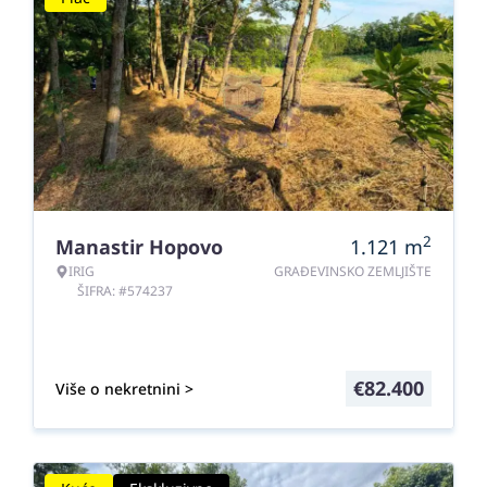
2
Manastir Hopovo
1.121
m
IRIG
GRAĐEVINSKO ZEMLJIŠTE
ŠIFRA: #574237
€
82.400
Više o nekretnini >