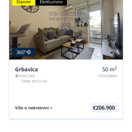
Stanovi
Ekskluzivno
360°
2
Grbavica
50
m
NOVI SAD
TROSOBAN
ŠIFRA: #573149
€
206.900
Više o nekretnini >