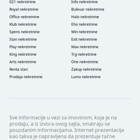
021 nekretnine
Info nekretnine
Royal nekretnine
Bulevar nekretnine
Office nekretnine
Halo nekretnine
Klub nekretnine
Eho nekretnine
Spens nekretnine
Win nekretnine
Stan nekretnine
Exit nekretnine
Play nekretnine
Max nekretnine
King nekretnine
Trg nekretnine
Arts nekretnine
One nekretnine
Renta stan
Zakup nekretnine
Prodaja nekretnine
Lumo nekretnine
Sve informacije u vezi sa imovinom, koja je na
prodaju, a iz izvora ovog sajta, smatraju se
pouzdanim informacijama. Internet prezentacija
kao takva je napravljena da prezentuje tačne