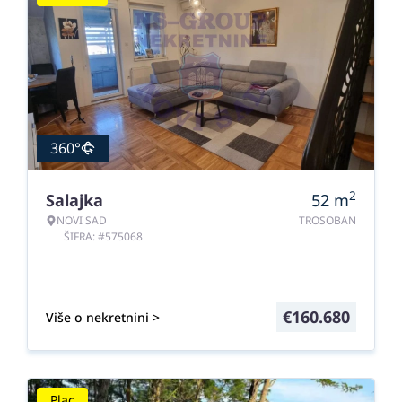
360°
2
Salajka
52
m
NOVI SAD
TROSOBAN
ŠIFRA: #575068
€
160.680
Više o nekretnini >
Plac