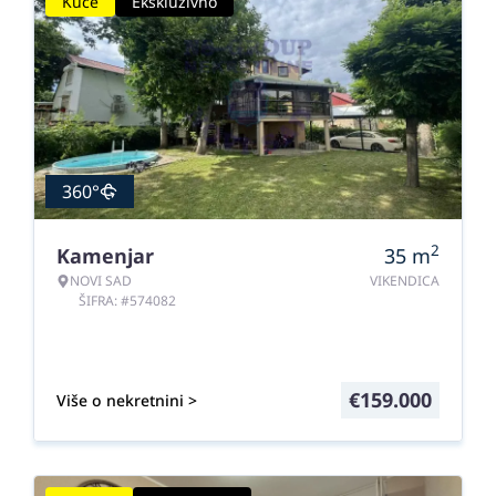
Kuće
Ekskluzivno
360°
2
Kamenjar
35
m
NOVI SAD
VIKENDICA
ŠIFRA: #574082
€
159.000
Više o nekretnini >