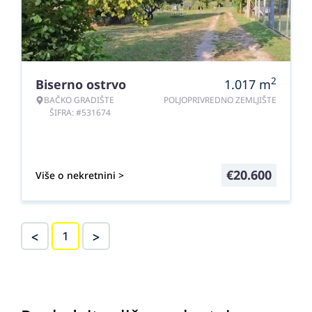
2
Biserno ostrvo
1.017
m
BAČKO GRADIŠTE
POLJOPRIVREDNO ZEMLJIŠTE
ŠIFRA: #531674
€
20.600
Više o nekretnini >
<
>
1