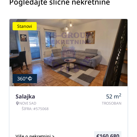
Pogledajte slične nekretnine
Stanovi
360°
2
Salajka
52
m
NOVI SAD
TROSOBAN
ŠIFRA: #575068
€
160.680
Više o nekretnini >