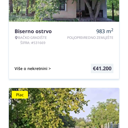
2
Biserno ostrvo
983
m
BAČKO GRADIŠTE
POLJOPRIVREDNO ZEMLJIŠTE
ŠIFRA: #531669
€
41.200
Više o nekretnini >
Plac