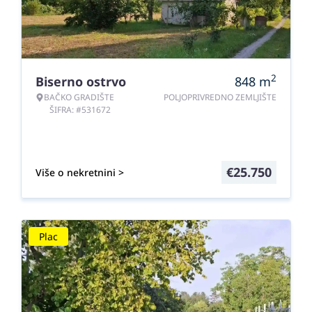
2
Biserno ostrvo
848
m
BAČKO GRADIŠTE
POLJOPRIVREDNO ZEMLJIŠTE
ŠIFRA: #531672
€
25.750
Više o nekretnini >
Plac