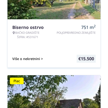
2
Biserno ostrvo
751
m
BAČKO GRADIŠTE
POLJOPRIVREDNO ZEMLJIŠTE
ŠIFRA: #531671
€
15.500
Više o nekretnini >
Plac