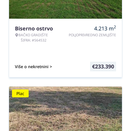
2
Biserno ostrvo
4.213
m
BAČKO GRADIŠTE
POLJOPRIVREDNO ZEMLJIŠTE
ŠIFRA: #564532
€
233.390
Više o nekretnini >
Plac