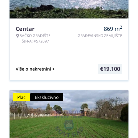
2
Centar
869
m
BAČKO GRADIŠTE
GRAĐEVINSKO ZEMLJIŠTE
ŠIFRA: #572097
€
19.100
Više o nekretnini >
Plac
Ekskluzivno