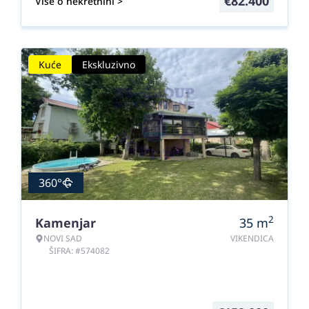
€
82.400
Više o nekretnini >
Kuće
Ekskluzivno
360°
2
Kamenjar
35
m
NOVI SAD
VIKENDICA
ŠIFRA: #574082