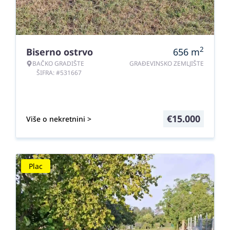
2
Biserno ostrvo
656
m
BAČKO GRADIŠTE
GRAĐEVINSKO ZEMLJIŠTE
ŠIFRA: #531667
€
15.000
Više o nekretnini >
Plac