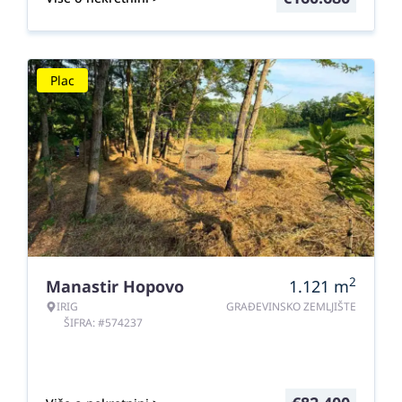
Plac
2
Manastir Hopovo
1.121
m
IRIG
GRAĐEVINSKO ZEMLJIŠTE
ŠIFRA: #574237