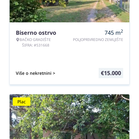
2
Biserno ostrvo
745
m
BAČKO GRADIŠTE
POLJOPRIVREDNO ZEMLJIŠTE
ŠIFRA: #531668
€
15.000
Više o nekretnini >
Plac