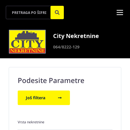
City Nekretnine
064/8222-129
Podesite Parametre
Još filtera
Vrsta nekretnine