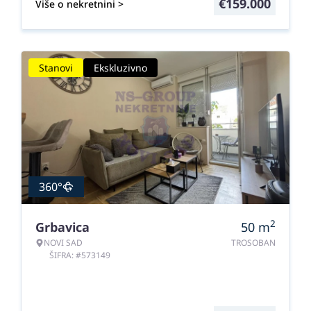
€
159.000
Više o nekretnini >
Stanovi
Ekskluzivno
360°
2
Grbavica
50
m
NOVI SAD
TROSOBAN
ŠIFRA: #573149