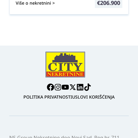
€
206.900
Više o nekretnini >
POLITIKA PRIVATNOSTI
USLOVI KORIŠĆENJA
NS-Group Nekretnine doo Novi Sad, Reg.br. 711